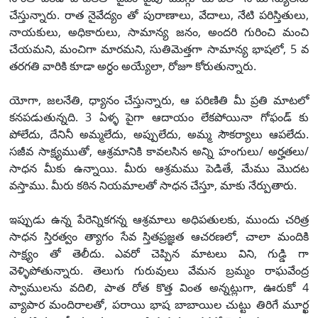
చేస్తున్నారు. రాత నైవేద్యం తో పురాణాలు, వేదాలు, నేటి పరిస్తితులు,
నాయకులు, అధికారులు, సామాన్య జనం, అందరి గురించి మంచి
చేయమని, మంచిగా మారమని, సుతిమెత్తగా సామాన్య భాషలో, 5 వ
తరగతి వారికి కూడా అర్ధం అయ్యేలా, రోజూ కోరుతున్నారు.
యోగా, జలనేతి, ధ్యానం చేస్తున్నారు, ఆ పరిణితి మీ ప్రతి మాటలో
కనపడుతున్నది. 3 ఏళ్ళ పైగా ఆదాయం లేకపోయినా గోఫండ్ కు
పోలేదు, దేనినీ అమ్మలేదు, అప్పులేదు, అమ్మ సౌకర్యాలు ఆపలేదు.
సజీవ సాక్ష్యముతో, ఆశ్రమానికి కావలసిన అన్ని హంగులు/ అర్హతలు/
సాధన మీకు ఉన్నాయి. మీరు ఆశ్రమము పెడితే, మేము మొదట
వస్తాము. మీరు కఠిన నియమాలతో సాధన చేస్తూ, మాకు నేర్పుతారు.
ఇప్పుడు ఉన్న పేరెన్నికగన్న ఆశ్రమాలు అధిపతులకు, ముందు చరిత్ర
సాధన స్తిరత్వం త్యాగం సేవ స్తితప్రజ్ఞత ఆచరణలో, చాలా మందికి
సాక్ష్యం తో తెలీదు. ఎవరో చెప్పిన మాటలు విని, గుడ్డి గా
వెళ్ళిపోతున్నారు. తెలుగు గురువులు వేమన బ్రమ్మం రాఘవేంద్ర
స్వాములను వదిలి, పాత రోత కొత్త వింత అన్నట్లుగా, ఊరుకో 4
వ్యాపార మందిరాలతో, పరాయి భాష బాబాయిల చుట్టు తిరిగే మూర్ఖ