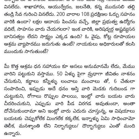
వినలేదు. శాఖాహారం, ఆయుర్వేదం, జలనేతి, కన్న ముదుసలి తల్లి
తండ్రి సేవ గురించి వినలేదు. 200 వారాల 108 ప్రదక్షిణల ఓర్పు సహనం
వారికి ఉందా? లక్షల ఆదాయ పించను వచ్చే, జిల్లా ప్రభుత్వ ఉద్యోగం
వదిలే, సాహసం వారు చేయగలరా? ఇంక వారికి, అరిషడ్వర్గ అష్టవ్యసన
బానిసత్వం లేదని సాక్ష్యం ఎక్కడ ఉంది? ఓ వైపు, కోట్ల రూపాయల
ఆశ్రమ వ్యాపారము జరుగుతు ఉంటే? నాయకులు అధికారులతో కలసి
ముందుకు సాగుతుంటే?
మీ కొత్త ఆశ్రమ ధన సహాయం కూ అసలు అనుమానమే లేదు, మేము
వారిని పట్టుకుని వస్తాము. 50 ఏళ్ళు పైగా వ్రుధాగా జీవితం నాశనం
చేసుకుని, కబ్జాలు కన్నీళ్ళు లంచాలు మంచాలు తో, 6 చేతులా
సంపాదించి, ఇప్పుడు అదే ధనం ఆస్తి వారి మెడకు గుదిబండ గా
చుట్టుకుని, రోగాలు రొప్పుల పాలయి, ఇంట్లో వారు బయట వారు
చీదరించుకుని, ఎప్పుడు వారి పీడ విరగడ అవుతుందా, అంతా
దోచేసుకుందామా అని ఇంట్లో వారు ఎదురు చూస్తున్న, ఆ విషయాలు
బయటకు చెప్పుకోలేక మింగలేక కక్కలేక, ఇన్నాళ్ళు ఏమి సాధించామో
తెలీక, మనశ్శాంతి లేని నిర్భాగ్యులు/ దౌర్భాగ్యులు ఎంతో మంది
ఉన్నారు.