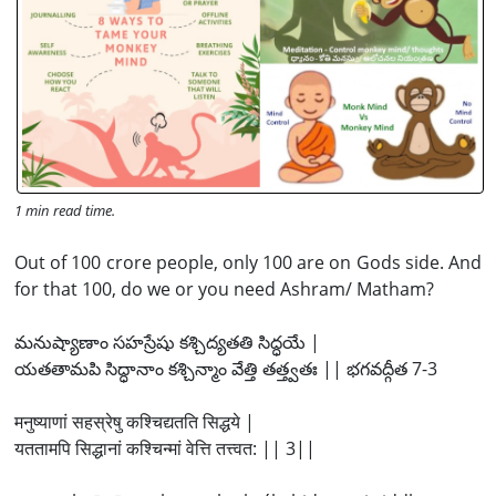
1 min read time.
Out of 100 crore people, only 100 are on Gods side. And
for that 100, do we or you need Ashram/ Matham?
మనుష్యాణాం సహస్రేషు కశ్చిద్యతతి సిద్ధయే |
యతతామపి సిద్ధానాం కశ్చిన్మాం వేత్తి తత్త్వతః || భగవద్గీత 7-3
मनुष्याणां सहस्रेषु कश्चिद्यतति सिद्धये |
यततामपि सिद्धानां कश्चिन्मां वेत्ति तत्त्वत: || 3||