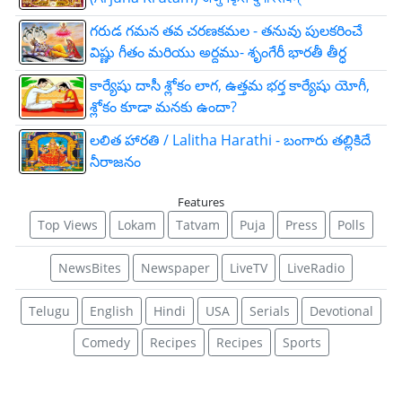
గరుడ గమన తవ చరణకమల - తనువు పులకరించే
విష్ణు గీతం మరియు అర్దము- శృంగేరీ భారతీ తీర్ధ
కార్యేషు దాసీ శ్లోకం లాగ, ఉత్తమ భర్త కార్యేషు యోగీ,
శ్లోకం కూడా మనకు ఉందా?
లలిత హారతి / Lalitha Harathi - బంగారు తల్లికిదే
నీరాజనం
Features
Top Views
Lokam
Tatvam
Puja
Press
Polls
NewsBites
Newspaper
LiveTV
LiveRadio
Telugu
English
Hindi
USA
Serials
Devotional
Comedy
Recipes
Recipes
Sports