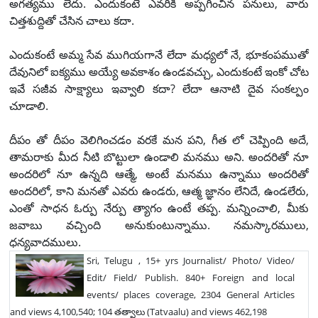
అగత్యము లేదు. ఎందుకంటే ఎవరికి అప్పగించిన పనులు, వారు
చిత్తశుద్దితో చేసిన చాలు కదా.
ఎందుకంటే అమ్మ సేవ ముగియగానే లేదా మధ్యలో నే, భూకంపముతో
దేవునిలో ఐక్యము అయ్యే అవకాశం ఉండవచ్చు, ఎందుకంటే ఇంకో చోట
ఇవే సజీవ సాక్ష్యాలు ఇవ్వాలి కదా? లేదా ఆనాటి దైవ సంకల్పం
చూడాలి.
దీపం తో దీపం వెలిగించడం వరకే మన పని, గీత లో చెప్పింది అదే,
తామరాకు మీద నీటి బొట్టులా ఉండాలి మనము అని. అందరితో నూ
అందరిలో నూ ఉన్నది ఆత్మే, అంటే మనము ఉన్నాము అందరితో
అందరిలో, కాని మనతో ఎవరు ఉండరు, ఆత్మ జ్ఞానం లేనిదే, ఉండలేరు,
ఎంతో సాధన ఓర్పు నేర్పు త్యాగం ఉంటే తప్ప. మన్నించాలి, మీకు
జవాబు వచ్చింది అనుకుంటున్నాము. నమస్కారములు,
ధన్యవాదములు.
Sri, Telugu , 15+ yrs Journalist/ Photo/ Video/
Edit/ Field/ Publish. 840+ Foreign and local
events/ places coverage, 2304 General Articles
and views 4,100,540; 104 తత్వాలు (Tatvaalu) and views 462,198