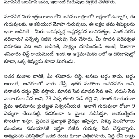
మానసిక బలహీన జనం, ఇలాంటి గురువుల దగ్గరకే వెళతారు.
మానసిక నియంత్రణ బలం లేని జనము లక్షలతో/ లక్షలలో ఉన్నారు, ఈ
గురువులకు. ఆ కలియుగ మోహ గురువులు, ఈ లక్షల తమ శిష్యులను
ఇలా అడిగితే - మీరు అరిషడ్వర్గ అష్టవ్యసన బానిసత్వం, ఎంత వరకు
వదిలారు? ఎన్నేళ్ళ సజీవ గురువు సేవ చేసారు, మీ సాధన పరిపక్వత
నిరూపణ ఏది అని అడిగితే, సాక్ష్యం చూపించండి అంటే, మీలాగా
శనివారం లిస్ట్ రాయమంటే, ఇంక, ఆ ఆశ్రమ/మఠం లలో ఆ దరిదాపుల్లో
కూడా, ఒక్క శిష్యుడు కూడా మిగలడు.
ఇతర మతాల వారికి, మీ శనివారం లిస్ట్, అసలు అర్ధం కాదు. అర్ధం
అయితే, ఆచరణలో వారు చేస్తే, ఇతర మతాలు అనవసరం అని,
సనాతన ధర్మం వైపే వస్తారు. మానవ సేవ మాధవ సేవ అని, నరుని సేవ
నారాయణ సేవ అని, 78 ఏళ్ళ తూలి పడే తల్లి ని, సొంత కూతురులా
ప్రేమ అభిమానం క్రుతజ్ఞత విశ్వసనీయత, అలాగే గురువులా రోజూ 9
ఏళ్ళుగా చేయిపట్టి, పడకుండా ఓ మైలు నడిపిస్తూ, ఆయుర్వేదం
సొంతగా ఇస్తూ, ప్రపంచ ప్రఖ్యాత వైద్యం ఇప్పిస్తూ, పళ్ళు ఫలహారాలు
మందులు సమయానికి ఇస్తూ సజీవ గురువు సేవ చేస్తున్నారు.
అత్యవసర పరిస్తితిలో ఒకటి రెండు కూడా ఎత్తిపోసారు, నిద్ర లేని రాత్రు