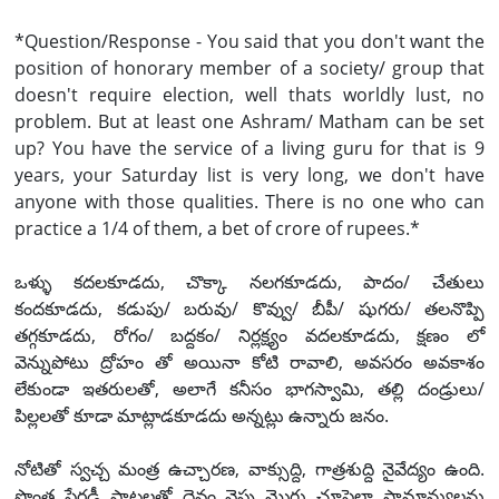
*Question/Response - You said that you don't want the
position of honorary member of a society/ group that
doesn't require election, well thats worldly lust, no
problem. But at least one Ashram/ Matham can be set
up? You have the service of a living guru for that is 9
years, your Saturday list is very long, we don't have
anyone with those qualities. There is no one who can
practice a 1/4 of them, a bet of crore of rupees.*
ఒళ్ళు కదలకూడదు, చొక్కా నలగకూడదు, పాదం/ చేతులు
కందకూడదు, కడుపు/ బరువు/ కొవ్వు/ బీపీ/ షుగరు/ తలనొప్పి
తగ్గకూడదు, రోగం/ బద్దకం/ నిర్లక్ష్యం వదలకూడదు, క్షణం లో
వెన్నుపోటు ద్రోహం తో అయినా కోటి రావాలి, అవసరం అవకాశం
లేకుండా ఇతరులతో, అలాగే కనీసం భాగస్వామి, తల్లి దండ్రులు/
పిల్లలతో కూడా మాట్లాడకూడదు అన్నట్లు ఉన్నారు జనం.
నోటితో స్వచ్చ మంత్ర ఉచ్చారణ, వాక్సుద్ది, గాత్రశుద్ది నైవేద్యం ఉంది.
సొంత పేరడీ పాటలతో దైవం వైపు మొగ్గు చూపెలా సామాన్యులను