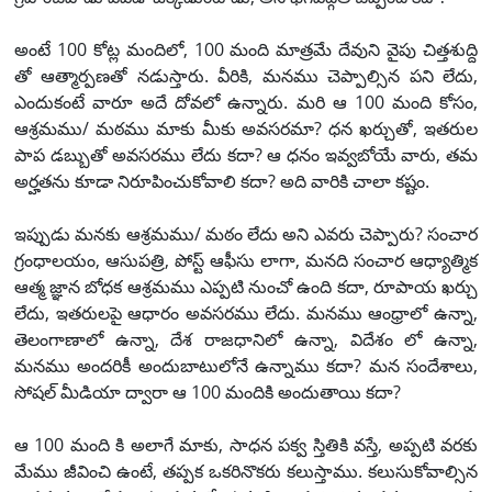
అంటే 100 కోట్ల మందిలో, 100 మంది మాత్రమే దేవుని వైపు చిత్తశుద్ది
తో ఆత్మార్పణతో నడుస్తారు. వీరికి, మనము చెప్పాల్సిన పని లేదు,
ఎందుకంటే వారూ అదే దోవలో ఉన్నారు. మరి ఆ 100 మంది కోసం,
ఆశ్రమము/ మఠము మాకు మీకు అవసరమా? ధన ఖర్చుతో, ఇతరుల
పాప డబ్బుతో అవసరము లేదు కదా? ఆ ధనం ఇవ్వబోయే వారు, తమ
అర్హతను కూడా నిరూపించుకోవాలి కదా? అది వారికి చాలా కష్టం.
ఇప్పుడు మనకు ఆశ్రమము/ మఠం లేదు అని ఎవరు చెప్పారు? సంచార
గ్రంధాలయం, ఆసుపత్రి, పోస్ట్ ఆఫీసు లాగా, మనది సంచార ఆధ్యాత్మిక
ఆత్మ జ్ఞాన బోధక ఆశ్రమము ఎప్పటి నుంచో ఉంది కదా, రూపాయ ఖర్చు
లేదు, ఇతరులపై ఆధారం అవసరము లేదు. మనము ఆంధ్రాలో ఉన్నా,
తెలంగాణాలో ఉన్నా, దేశ రాజధానిలో ఉన్నా, విదేశం లో ఉన్నా,
మనము అందరికీ అందుబాటులోనే ఉన్నాము కదా? మన సందేశాలు,
సోషల్ మీడియా ద్వారా ఆ 100 మందికి అందుతాయి కదా?
ఆ 100 మంది కి అలాగే మాకు, సాధన పక్వ స్తితికి వస్తే, అప్పటి వరకు
మేము జీవించి ఉంటే, తప్పక ఒకరినొకరు కలుస్తాము. కలుసుకోవాల్సిన