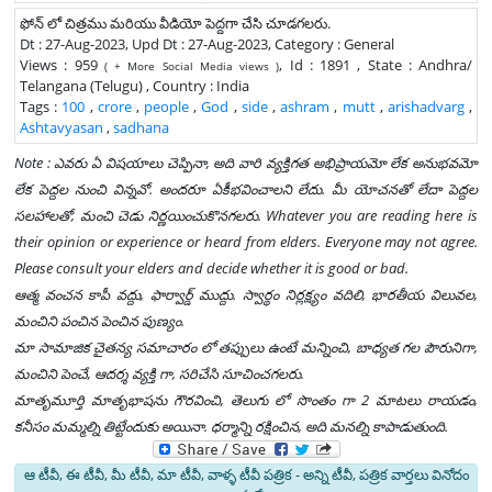
ఫోన్ లో చిత్రము మరియు వీడియో పెద్దగా చేసి చూడగలరు.
Dt : 27-Aug-2023, Upd Dt : 27-Aug-2023, Category : General
Views : 959
, Id : 1891 , State : Andhra/
( + More Social Media views )
Telangana (Telugu) , Country : India
Tags :
100
,
crore
,
people
,
God
,
side
,
ashram
,
mutt
,
arishadvarg
,
Ashtavyasan
,
sadhana
Note : ఎవరు ఏ విషయాలు చెప్పినా, అది వారి వ్యక్తిగత అభిప్రాయమో లేక అనుభవమో
లేక పెద్దల నుంచి విన్నవో. అందరూ ఏకీభవించాలని లేదు. మీ యోచనతో లేదా పెద్దల
సలహాలతో, మంచి చెడు నిర్ణయించుకొనగలరు. Whatever you are reading here is
their opinion or experience or heard from elders. Everyone may not agree.
Please consult your elders and decide whether it is good or bad.
ఆత్మ వంచన కాపీ వద్దు, ఫార్వార్డ్ ముద్దు. స్వార్థం నిర్లక్ష్యం వదిలి, భారతీయ విలువల,
మంచిని పంచిన పెంచిన పుణ్యం.
మా సామాజిక చైతన్య సమాచారం లో తప్పులు ఉంటే మన్నించి, బాధ్యత గల పౌరునిగా,
మంచిని పెంచే, ఆదర్శ వ్యక్తి గా, సరిచేసి సూచించగలరు.
మాతృమూర్తి మాతృభాషను గౌరవించి, తెలుగు లో సొంతం గా 2 మాటలు రాయడం,
కనీసం మమ్మల్ని తిట్టేందుకు అయినా. ధర్మాన్ని రక్షించిన, అది మనల్ని కాపాడుతుంది.
ఆ టీవీ, ఈ టీవీ, మీ టీవీ, మా టీవీ, వాళ్ళ టీవీ పత్రిక - అన్ని టీవీ, పత్రిక వార్తలు వినోదం