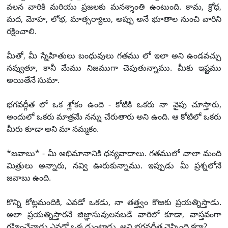
వలన వారికి మరియు ప్రజలకు మనశ్శాంతి ఉంటుంది. కామ, క్రోధ,
మద, మోహ, లోభ, మాత్సర్యాలు, అప్పు అనే భూతాల నుంచి వారిని
రక్షించాలి.
మీతో, మీ స్నేహితులు బంధువులు గతము లో ఇలా అని ఉండవచ్చు
నవ్వుతూ, కానీ మేము నిజముగా చెపుతున్నాము. మీకు ఇష్టము
అయితేనే సుమా.
భగవద్గీత లో ఒక శ్లోకం ఉంది - కోటికి ఒకరు నా వైపు చూస్తారు,
అందులో ఒకరు మాత్రమే నన్ను చేరుతారు అని ఉంది. ఆ కోటిలో ఒకరు
మీరు కూడా అని మా నమ్మకం.
*జవాబు* - మీ అభిమానానికి ధన్యవాదాలు. గతములో చాలా మంది
మిత్రులు అన్నారు, నవ్వి ఊరుకున్నాము. ఇప్పుడు మీ ప్రశ్నలోనే
జవాబు ఉంది.
కొన్ని కోట్లమందికి, ఎవడో ఒకడు, నా తత్త్వం కొఱకు ప్రయత్నిస్తాడు.
అలా ప్రయత్నిస్తారనే జిజ్ఞాసువులనబడే వారిలో కూడా, వాస్తవంగా
గ్రహించేవాడు ఎవడో ఒక్కడుంటాడు, అని భగవద్గీత చెప్పింది కదా?