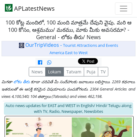
APLatestNews
100 కోట్ల మందిలో, 100 మంది మాత్రమే దేవుని వైపు. మరి ఆ
100 కోసం, ఆశ్రమము/ మఠము, మాకు మీకు అవసరమా? -
General - లోకం తీరు/ News
OurTripVideos -
Tourist Attractions and Events
America East to West
News
Lokam
Tatvam
Puja
TV
మిగతా
లోకం తీరు
కూడా చదివితే మీ సందేహాలకు జవాబులు లభిస్తాయి. 2269 కధనాలు.
ఇతరులతో ఈ ఆసక్తి కరమైన విషయాలను పంచుకోగలరు. 2304 General Articles and
views 4,100,540; 104 తత్వాలు (Tatvaalu) and views 462,198.
Auto news updates for EAST and WEST in English/ Hindi/ Telugu along
with TV, Radio, Newspaper, Newsbites