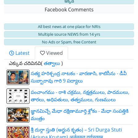
ఇక్కడే
Facebook Comments
All best news at one place for NRIs
Multiple source NEWS from 14 yrs
No Ads or Spam, free Content
Latest
Viewed
ఎక్కువ చదివినవి(
తత్వాలు
)
సత్య హరిశ్చంద్ర నాటకం - వారణాసి, కాటిసీను - డీవీ
సుబ్బారావు గారి 9 పద్యాలు
పంచాంగము - రాశి చక్రము, నక్షత్రములు, పాదములు,
తారలు, అధిపతులు, తత్వములు, గుణములు
జ్ఞాన‌మిచ్చే మేధా ద‌క్షిణామూర్తి శ్లోకం - మేధా సంపత్తికి
మంత్రం
శ్రీ దుర్గా స్తుతి (అర్జున కృతం) – Sri Durga Stuti
(Arjuna Krutam) अर्जुनकृत दुर्गास्तवम्