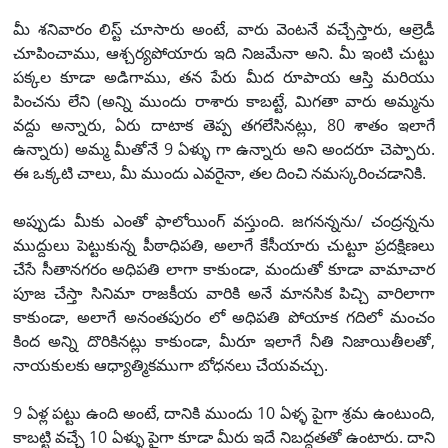
మీ శనివారం లిస్ట్ చూసారు అంటే, వారు వెంటనే వచ్చేస్తారు, ఆల్రెడీ
చూపించాము, ఆశ్చర్యపోయారు ఇది నిజమేనా అని. మీ ఇంటి చుట్టు
పక్కల కూడా అడిగాము, తన పేరు మీద రూపాయ ఆస్తి మరియు
పించను లేని (అన్ని ముందు రాశారు కాబట్టే, మిగతా వారు అమ్మను
వద్దు అన్నారు, ఏరు దాటాక తెప్ప తగలేసినట్లు, 80 శాతం ఇలాగే
ఉన్నారు) అమ్మ మీతోనే 9 ఏళ్ళు గా ఉన్నారు అని అందరూ చెప్పారు.
ఈ ఒక్కటి చాలు, మీ ముందు ఎవరైనా, తల దించి నమస్కరించడానికి.
అప్పుడు మీకు ఎంతో ఫాలోయింగ్ వస్తుంది. జగనన్నను/ చంద్రన్నను
ముద్దులు పెట్టుకున్న పీఠాధిపతి, అలాగే కేసీయారు చుట్టూ ప్రదక్షిణలు
చేసే సీతానగరం అధిపతి లాగా కాకుండా, మందుతో కూడా వామాచార
పూజ చేస్తా సినిమా రాజకీయ వారికి అనే మానసిక పిచ్చి వారిలాగా
కాకుండా, అలాగే అనంతపురం లో అధిపతి పోయాక గదిలో మంచం
కింద అన్ని దొరికినట్లు కాకుండా, మీరూ ఇలాగే నీతి నిజాయితీలతో,
నాయకులకు ఆధ్యాత్మికముగా బోధనలు చేయవచ్చు.
9 ఏళ్ల పట్టు ఉంది అంటే, దానికి ముందు 10 ఏళ్ళ పైగా శ్రమ ఉంటుంది,
కాబట్టి వచ్చే 10 ఏళ్ళు పైగా కూడా మీరు ఇదే నిబద్దతతో ఉంటారు. దాని