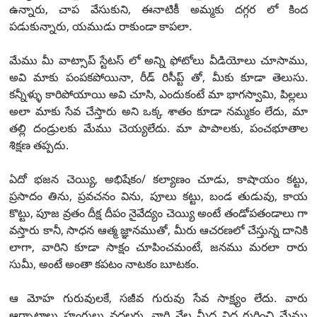
ఉన్నారు, చాప వేసుకుని, ఈనాటికీ అమ్మకు దగ్గర లో కింద
పడుకున్నారు, యముడు రాకుండా కాపలా.
మేము మీ వాట్సాప్ స్టేటస్ లో అన్ని ఫోటోలు వీడియోలు చూసాము,
అవి మాకు పంపకపోయినా, రీడ్ రిసీప్ట్ తో, మీకు కూడా తెలుసు.
కన్నీళ్ళు కారిపోయాయి అవి చూసి, ఎందుకంటే మా భాగస్వామి, పిల్లలు
అలా మాకు సేవ చేస్తారు అని ఒక్క శాతం కూడా నమ్మకం లేదు, మా
తల్లి దండ్రులకు మేము చెయ్యలేదు. మా పాపాలకు, పంచభూతాల
శిక్షణ తప్పదు.
ఏదో భజన చెయ్యి, అభిషేకం/ కల్యాణం చూడు, కాషాయం కట్టు,
ప్రసాదం తిను, ప్రవచనం విను, పూలు కట్టు, బండ తుడువు, కాయ
కొట్టు, పూజ వ్రతం దీక్ష దీపం నైవేద్యం చెయ్యి అంటే తండోపతండాలు గా
వస్తారు కానీ, సాధన ఆత్మ జ్ఞానముతో, మీరు ఆచరణలో చేస్తున్న దానికి
లాగా, వారిని కూడా సాక్షం చూపించమంటే, జనము మరలా రారు
సుమీ, అంటే అంతా కపటం నాటకం బూటకం.
ఆ మోహ గురువులకే, సజీవ గురువు సేవ సాక్ష్యం లేదు. వారు
ఆర్భాటాలు హంగులు వదలరు. వారి నేల మీద నిద్ర గురించి మేము