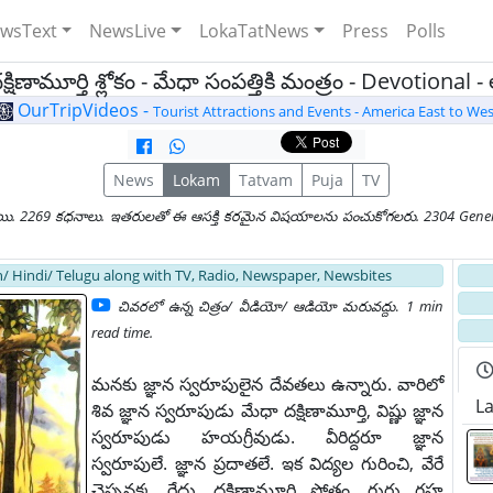
wsText
NewsLive
LokaTatNews
Press
Polls
ద‌క్షిణామూర్తి శ్లోకం - మేధా సంపత్తికి మంత్రం - Devotiona
OurTripVideos -
Tourist Attractions and Events - America East to Wes
News
Lokam
Tatvam
Puja
TV
యి. 2269 కధనాలు. ఇతరులతో ఈ ఆసక్తి కరమైన విషయాలను పంచుకోగలరు. 2304 General
/ Hindi/ Telugu along with TV, Radio, Newspaper, Newsbites
చివరలో ఉన్న చిత్రం/ వీడియో/ ఆడియో మరువద్దు
.
1 min
read time.
మనకు జ్ఞాన స్వరూపులైన దేవతలు ఉన్నారు. వారిలో
Late
శివ జ్ఞాన స్వరూపుడు మేధా దక్షిణామూర్తి, విష్ణు జ్ఞాన
స్వరూపుడు హయగ్రీవుడు. వీరిద్దరూ జ్ఞాన
స్వరూపులే. జ్ఞాన ప్రదాతలే. ఇక విద్యల గురించి, వేరే
చెప్పనక్క ర్లేదు. దక్షిణామూర్తి స్తోత్రం, గురు గ్రహ