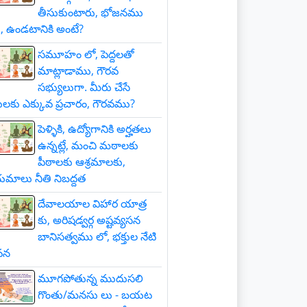
తీసుకుంటారు, భోజనము
, ఉండటానికి అంటే?
సమూహం లో, పెద్దలతో
మాట్లాడాము, గౌరవ
సభ్యులుగా. మీరు చేసే
లకు ఎక్కువ ప్రచారం, గౌరవము?
పెళ్ళికి, ఉద్యోగానికి అర్హతలు
ఉన్నట్లే, మంచి మఠాలకు
పీఠాలకు ఆశ్రమాలకు,
మాలు నీతి నిబద్దత
దేవాలయాల విహార యాత్ర
కు, అరిషడ్వర్గ అష్టవ్యసన
బానిసత్వము లో, భక్తుల నేటి
వన
మూగపోతున్న ముదుసలి
గొంతు/మనసు లు - బయట