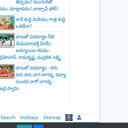
తిప్పడం? నలుగురితో
డం, మాట్లాడడం? వాట్సాప్ ఫోన్?
వాక్ శుద్ది మరియు గాత్ర శుద్ది
ఒకటేనా?
పాటతో పరమార్ధం-నీలి
మేఘమా(భక్తి పేరడీ)-
అమ్మాయిల శపథం-
్రమోహన్, రామకృష్ణ, చంద్రకళ, లక్ష్మి
పాటతో పరమార్ధం - దిగు
దిగు దిగు నాగ నాగన్న, దివ్యా
సుందర నాగో నాగన్న -
ంద్ర స్వామి
 Search
Holidays
Sitemap