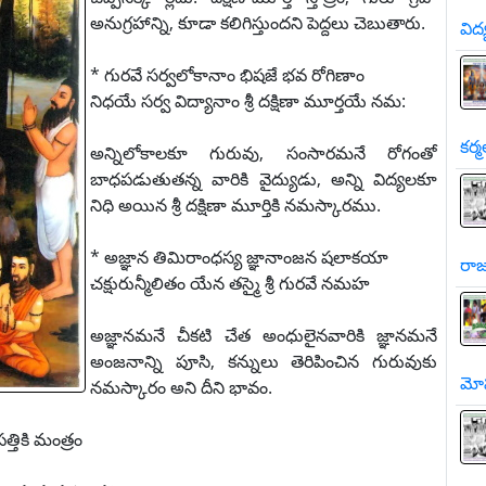
అనుగ్రహాన్ని, కూడా కలిగిస్తుందని పెద్దలు చెబుతారు.
విద
* గురవే సర్వలోకానాం భిషజే భవ రోగిణాం
నిధయే సర్వ విద్యానాం శ్రీ దక్షిణా మూర్తయే నమ:
కర్మ
అన్నిలోకాలకూ గురువు, సంసారమనే రోగంతో
బాధపడుతుతన్న వారికి వైద్యుడు, అన్ని విద్యలకూ
నిధి అయిన శ్రీ దక్షిణా మూర్తికి నమస్కారము.
* అజ్ఞాన తిమిరాంధస్య జ్ఞానాంజన షలాకయా
రాజ
చక్షురున్మీలితం యేన తస్మై శ్రీ గురవే నమహ
అజ్ఞానమనే చీకటి చేత అంధులైనవారికి జ్ఞానమనే
అంజనాన్ని పూసి, కన్నులు తెరిపించిన గురువుకు
మో
నమస్కారం అని దీని భావం.
్తికి మంత్రం