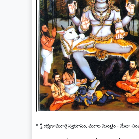
* శ్రీ దక్షిణామూర్తి స్వరూపం, మూల మంత్రం - మేధా సంపత