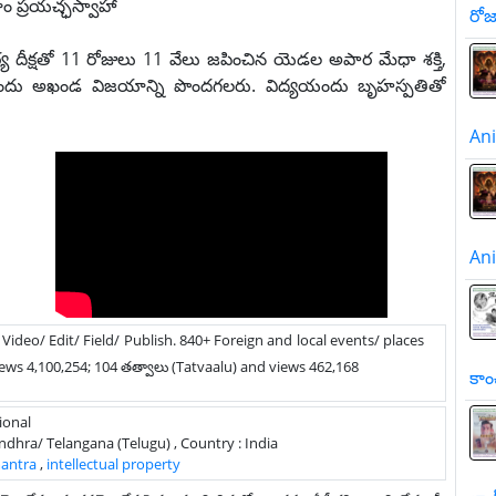
ం ప్రయచ్ఛస్వాహా
రో
య దీక్షతో 11 రోజులు 11 వేలు జపించిన యెడల అపార మేధా శక్తి,
విద్యలందు అఖండ విజయాన్ని పొందగలరు. విద్యయందు బృహస్పతితో
A
A
/ Video/ Edit/ Field/ Publish. 840+ Foreign and local events/ places
ews 4,100,254; 104 తత్వాలు (Tatvaalu) and views 462,168
కాం
ional
: Andhra/ Telangana (Telugu) , Country : India
antra
,
intellectual property