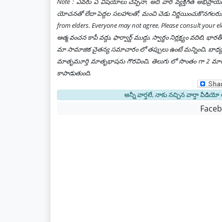
Note : ఎవరు ఏ విషయాలు చెప్పినా, అది వారి వ్యక్తిగత అభిప్ర
యోచనతో లేదా పెద్దల సలహాలతో, మంచి చెడు నిర్ణయించుకొనగలరు. 
from elders. Everyone may not agree. Please consult your el
ఆత్మ వంచన కాపీ వద్దు, ఫార్వార్డ్ ముద్దు. స్వార్థం నిర్లక్ష్యం వదిల
మా సామాజిక చైతన్య సమాచారం లో తప్పులు ఉంటే మన్నించి, బాధ్యత గ
మాతృమూర్తి మాతృభాషను గౌరవించి, తెలుగు లో సొంతం గా 2 మాటలు 
కాపాడుతుంది.
అన్నీ వార్తలే, నాకు నచ్చిన వార్తా వీడియో
Face