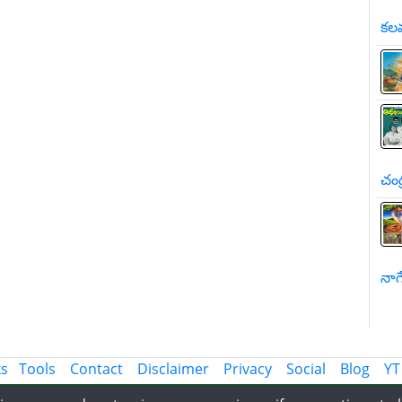
కలవ
చంద
నాగే
ks
Tools
Contact
Disclaimer
Privacy
Social
Blog
YT
Share the Information with World