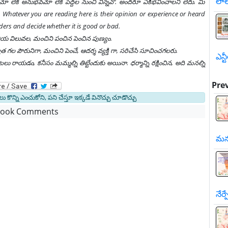
లాల
ాయమో లేక అనుభవమో లేక పెద్దల నుంచి విన్నవో. అందరూ ఏకీభవించాలని లేదు. మీ
Whatever you are reading here is their opinion or experience or heard
ders and decide whether it is good or bad.
ి, భారతీయ విలువల, మంచిని పంచిన పెంచిన పుణ్యం.
ల పౌరునిగా, మంచిని పెంచే, ఆదర్శ వ్యక్తి గా, సరిచేసి సూచించగలరు.
ఎన్ట
రాయడం, కనీసం మమ్మల్ని తిట్టేందుకు అయినా. ధర్మాన్ని రక్షించిన, అది మనల్ని
Pre
 లు కొన్ని ఎంచుకోని, పని చేస్తూ ఇక్కడే వినొచ్చు చూడొచ్చు
book Comments
మన
నేర