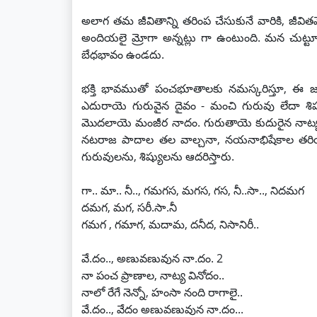
అలాగ తమ జీవితాన్ని తరింప చేసుకునే వారికి, జీ
అందియలై మ్రోగా అన్నట్లు గా ఉంటుంది. మన చుట్
బేధభావం ఉండదు.
భక్తి భావముతో పంచభూతాలకు నమస్కరిస్తూ, ఈ జ
ఎదురాయె గురువైన దైవం - మంచి గురువు లేదా శిష్
మొదలాయె మంజీర నాదం. గురుతాయె కుదురైన నాట్యం, గ
నటరాజ పాదాల తల వాల్చనా, నయనాభిషేకాల తరి
గురువులను, శిష్యులను ఆదరిస్తారు.
గా.. మా.. నీ.., గమగస, మగస, గస, నీ..సా.., నిదమగ
దమగ, మగ, సరీ.సా.నీ
గమగ , గమాగ, మదామ, దనీద, నిసానిరీ..
వే.దం.., అణువణువున నా.దం. 2
నా పంచ ప్రాణాల, నాట్య వినోదం..
నాలో రేగే నెన్నో, హంసా నంది రాగాలై..
వే.దం.., వేదం అణువణువున నా.దం...