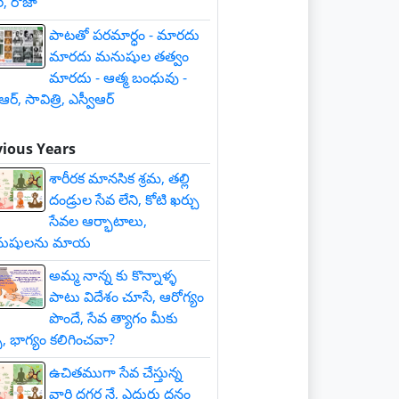
్, రోజా
పాటతో పరమార్ధం - మారదు
మారదు మనుషుల తత్వం
మారదు - ఆత్మ బంధువు -
ీఆర్, సావిత్రి, ఎస్వీఆర్
vious Years
శారీరక మానసిక శ్రమ, తల్లి
దండ్రుల సేవ లేని, కోటి ఖర్చు
సేవల ఆర్భాటాలు,
ుషులను మాయ
అమ్మ నాన్న కు కొన్నాళ్ళ
పాటు విదేశం చూసే, ఆరోగ్యం
పొందే, సేవ త్యాగం మీకు
్పే, భాగ్యం కలిగించవా?
ఉచితముగా సేవ చేస్తున్న
వారి దగ్గర నే, ఎదురు ధనం