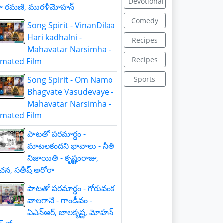
Devotional
జా రమణి, మురళీమోహన్
Comedy
Song Spirit - VinanDilaa
Hari kadhalni -
Recipes
Mahavatar Narsimha -
Recipes
nimated Film
Song Spirit - Om Namo
Sports
Bhagvate Vasudevaye -
Mahavatar Narsimha -
nimated Film
పాటతో పరమార్ధం -
మాటలకందని భావాలు - నీతి
నిజాయితి - కృష్ణంరాజు,
చన, సతీష్ అరోరా
పాటతో పరమార్ధం - గోరువంక
వాలగానే - గాండీవం -
ఏఎన్ఆర్, బాలకృష్ణ, మోహన్