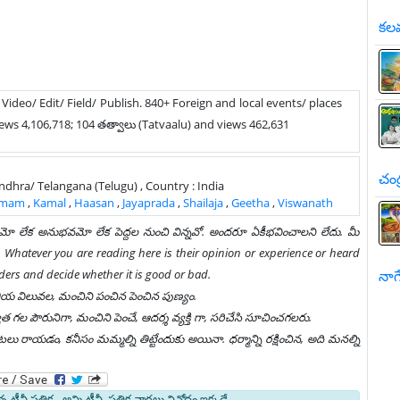
కలవ
/ Video/ Edit/ Field/ Publish. 840+ Foreign and local events/ places
ews 4,106,718; 104 తత్వాలు (Tatvaalu) and views 462,631
చంద
: Andhra/ Telangana (Telugu) , Country : India
amam
,
Kamal
,
Haasan
,
Jayaprada
,
Shailaja
,
Geetha
,
Viswanath
ాయమో లేక అనుభవమో లేక పెద్దల నుంచి విన్నవో. అందరూ ఏకీభవించాలని లేదు. మీ
Whatever you are reading here is their opinion or experience or heard
ders and decide whether it is good or bad.
నాగే
ి, భారతీయ విలువల, మంచిని పంచిన పెంచిన పుణ్యం.
ల పౌరునిగా, మంచిని పెంచే, ఆదర్శ వ్యక్తి గా, సరిచేసి సూచించగలరు.
రాయడం, కనీసం మమ్మల్ని తిట్టేందుకు అయినా. ధర్మాన్ని రక్షించిన, అది మనల్ని
 టీవీ పత్రిక - అన్ని టీవీ, పత్రిక వార్తలు వినోదం ఇక్కడే