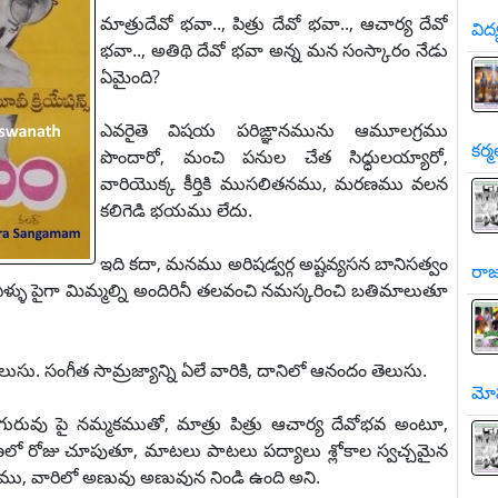
మాత్రుదేవో భవా.., పిత్రు దేవో భవా.., ఆచార్య దేవో
విద
భవా.., అతిథి దేవో భవా అన్న మన సంస్కారం నేడు
ఏమైంది?
ఎవరైతె విషయ పరిఙ్ఞానమును ఆమూలగ్రము
కర్మ
పొందారో, మంచి పనుల చేత సిధ్ధులయ్యారో,
వారియొక్క కీర్తికి ముసలితనము, మరణము వలన
కలిగెడి భయము లేదు.
ఇది కదా, మనము అరిషడ్వర్గ అష్టవ్యసన బానిసత్వం
రాజ
 ఏళ్ళు పైగా మిమ్మల్ని అందిరినీ తలవంచి నమస్కరించి బతిమాలుతూ
ు. సంగీత సామ్రజ్యాన్ని ఏలే వారికి, దానిలో ఆనందం తెలుసు.
మో
గురువు పై నమ్మకముతో, మాత్రు పిత్రు ఆచార్య దేవోభవ అంటూ,
లో రోజు చూపుతూ, మాటలు పాటలు పద్యాలు శ్లోకాల స్వచ్చమైన
ాణము, వారిలో అణువు అణువున నిండి ఉంది అని.