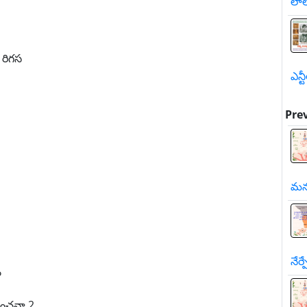
లాల
రిగస
ఎన్ట
Pre
మన
నేర
ం
ించనా 2