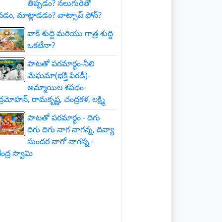
తిప్పడం? నలుగురితో
డం, మాట్లాడడం? వాట్సాప్ ఫోన్?
వాక్ శుద్ది మరియు గాత్ర శుద్ది
ఒకటేనా?
పాటతో పరమార్ధం-నీలి
మేఘమా(భక్తి పేరడీ)-
అమ్మాయిల శపథం-
్రమోహన్, రామకృష్ణ, చంద్రకళ, లక్ష్మి
పాటతో పరమార్ధం - దిగు
దిగు దిగు నాగ నాగన్న, దివ్యా
సుందర నాగో నాగన్న -
ంద్ర స్వామి