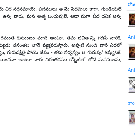
రో
వితమే చిర నర్తనమాయె, పదములు తామే పెదవులు కాగా, గుండియలే
టూ ఉన్న వారు, మన ఆత్మ బంధువులే, ఆడా మగా బీద ధనిక అన్న
A
గమంత కుటుంబం మాది అంటూ, తమ జీవితాన్ని గడిపే వారికి,
యుడు తనంతట తానే వ్యక్తపరుస్తారు, అప్పటి నుండి వారి ఎదలో
ురుదక్షిణై పోయె జీవం - తమ సర్వస్వం ఆ గురువు/ శిష్యునికే.
యించనా అంటూ వారు నిరంతరము కన్నీటితో తోటి మనసులను,
A
కాం