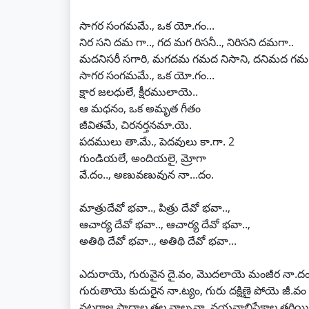
సాగర సంగమమే., ఒక యో.గం...
నిర సని దమ గా.., గద మగ రిసనీ.., నిరిసని దమగా..
మదనిసరీ సగారి, మగదమ గమద నిసాని, దనిమద గమ 
సాగర సంగమమే., ఒక యో.గం...
క్షార జలధులే, క్షీరములాయె..
ఆ మధనం, ఒక అమృత గీతం
జీవితమే, చిరనర్తనమా.యె.
పదములు తా.మే., పెదవులు కా.గా. 2
గుండియలే, అందియలై, మ్రోగా
వే.దం.., అణువణువున నా...దం.
మాత్రుదేవో భవా.., పిత్రు దేవో భవా..,
ఆచార్య దేవో భవా.., ఆచార్య దేవో భవా..,
అతిథి దేవో భవా.., అతిథి దేవో భవా...
ఎదురాయె, గురువైన దై.వం, మొదలాయె మంజీర నా.ద
గురుతాయె కుదురైన నా.ట్యం, గురు దక్షిణై పోయె జీ.వం
నటరాజ పాదాల తల వాల్చనా, నయనాభిషేకాల తరియ