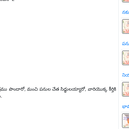
నకు
పను
నియ
 పొందారో, మంచి పనుల చేత సిధ్ధులయ్యారో, వారియొక్క కీర్తికి
.
భా