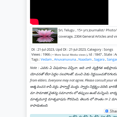
Sri, Telugu , 15+ yrs Journalist/ Photo
coverage, 2304 General Articles and vi
Dt : 21-Jul-2023, Upd Dt : 21-Jul-2023, Category : Songs
Views : 1966
, Id : 1847 , State 
( + More Social Media views )
Tags :
Vedam
,
Anuvanuvuna
,
Naadam
,
Sagara
,
Sang
Note : ఎవరు ఏ విషయాలు చెప్పినా, అది వారి వ్యక్తిగత అభిప్ర
యోచనతో లేదా పెద్దల సలహాలతో, మంచి చెడు నిర్ణయించుకొనగలరు. 
from elders. Everyone may not agree. Please consult your el
ఆత్మ వంచన కాపీ వద్దు, ఫార్వార్డ్ ముద్దు. స్వార్థం నిర్లక్ష్యం వదిల
మా సామాజిక చైతన్య సమాచారం లో తప్పులు ఉంటే మన్నించి, బాధ్యత గ
మాతృమూర్తి మాతృభాషను గౌరవించి, తెలుగు లో సొంతం గా 2 మాటలు 
కాపాడుతుంది.
ఆ టీవీ, ఈ టీవీ, మీ టీవీ, మా టీవీ, వాళ్ళ