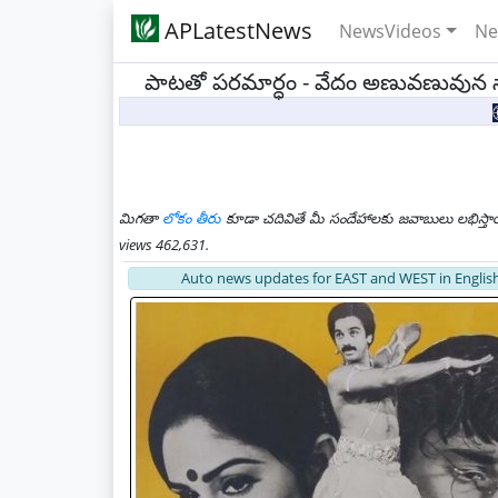
APLatestNews
NewsVideos
Ne
పాటతో పరమార్ధం - వేదం అణువణువున నా
మిగతా
లోకం తీరు
కూడా చదివితే మీ సందేహాలకు జవాబులు లభిస్తా
views 462,631.
Auto news updates for EAST and WEST in English