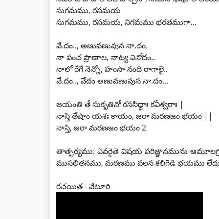
సుగమము, రసమయ
సుగమము, రసమయ, నిగమము భరతముగా...
వే.దం.., అణువణువున నా.దం.
నా పంచ ప్రాణాల, నాట్య వినోదం..
నాలో రేగే నెన్నో, హంసా నంది రాగాలై..
వే.దం.., వేదం అణువణువున నా.దం...
జయంతి తే సుకృతినో రససిధ్ధాః కవీశ్వరాః |
నాస్తి తేషాం యశః కాయం, జరా మరణజం భయం ||
నాస్తి, జరా మరణజం భయం 2
తాత్పర్యము: ఎవరైతె విషయ పరిఙ్ఞానమును ఆమూలగ్రము
ముసలితనము, మరణము వలన కలిగెడి భయము లేదు
రచయిత - వేటూరి