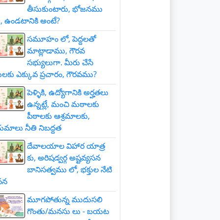
తీసుకుంటారు, భోజనము
, ఉండటానికి అంటే?
సమూహం లో, పెద్దలతో
మాట్లాడాము, గౌరవ
సభ్యులుగా. మీరు చేసే
లకు ఎక్కువ ప్రచారం, గౌరవము?
పెళ్ళికి, ఉద్యోగానికి అర్హతలు
ఉన్నట్లే, మంచి మఠాలకు
పీఠాలకు ఆశ్రమాలకు,
మాలు నీతి నిబద్దత
దేవాలయాల విహార యాత్ర
కు, అరిషడ్వర్గ అష్టవ్యసన
బానిసత్వము లో, భక్తుల నేటి
వన
మూగపోతున్న ముదుసలి
గొంతు/మనసు లు - బయట