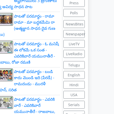
అష్టరాగములు 3 త్రిగుణాలు
Press
్య అవిద్య సాధన పాట
Polls
పాటతో పరమార్ధం - రామా
రామా - మా బద్దకమేమి రా
NewsBites
(ఆత్మజ్ఞాన సాధన దైవ గుణ
లు)
Newspaper
పాటతో పరమార్ధం - ఓ మనిషీ
LiveTV
ఈ లోకమే ఒక సంత -
LiveRadio
ఎవరికివారే యమునాతీరే -
బాబు, రోజా రమణి
Telugu
పాటతో పరమార్ధం - బండి
English
కాదు మొండి ఇది (పేరడీ) -
రామదండు - మురళీ
Hindi
హన్, సరిత
USA
పాటతో పరమార్ధం - ఎవరికి
Serials
వారే - ఎవరికివారే
యమునాతీరే - రాజబాబు,