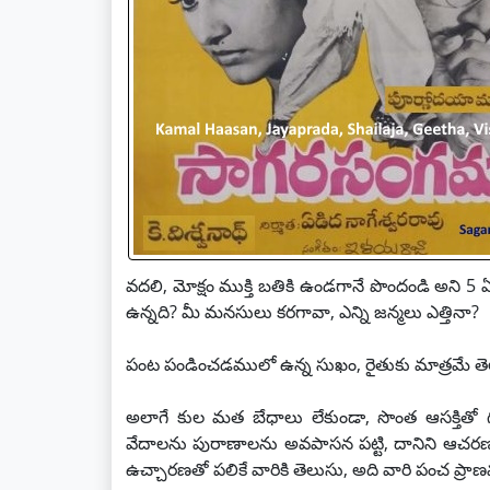
వదలి, మోక్షం ముక్తి బతికి ఉండగానే పొందండి అని 5
ఉన్నది? మీ మనసులు కరగావా, ఎన్ని జన్మలు ఎత్తినా?
పంట పండించడములో ఉన్న సుఖం, రైతుకు మాత్రమే తెలుస
అలాగే కుల మత బేధాలు లేకుండా, సొంత ఆసక్తితో 
వేదాలను పురాణాలను అవపాసన పట్టి, దానిని ఆచరణ
ఉచ్చారణతో పలికే వారికి తెలుసు, అది వారి పంచ ప్ర