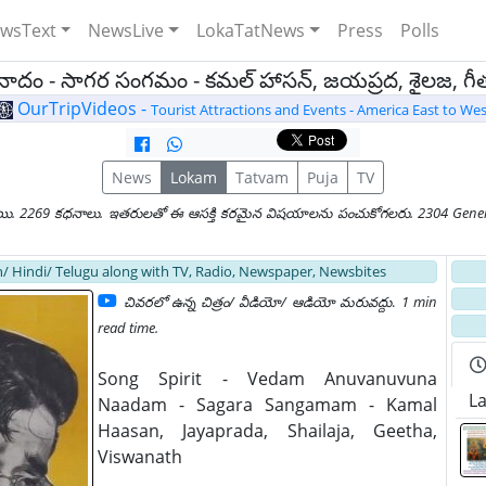
wsText
NewsLive
LokaTatNews
Press
Polls
దం - సాగర సంగమం - కమల్ హాసన్, జయప్రద, శైలజ, గీత, 
OurTripVideos -
Tourist Attractions and Events - America East to Wes
News
Lokam
Tatvam
Puja
TV
యి. 2269 కధనాలు. ఇతరులతో ఈ ఆసక్తి కరమైన విషయాలను పంచుకోగలరు. 2304 General
/ Hindi/ Telugu along with TV, Radio, Newspaper, Newsbites
చివరలో ఉన్న చిత్రం/ వీడియో/ ఆడియో మరువద్దు
.
1 min
read time.
Song Spirit - Vedam Anuvanuvuna
Late
Naadam - Sagara Sangamam - Kamal
Haasan, Jayaprada, Shailaja, Geetha,
Viswanath