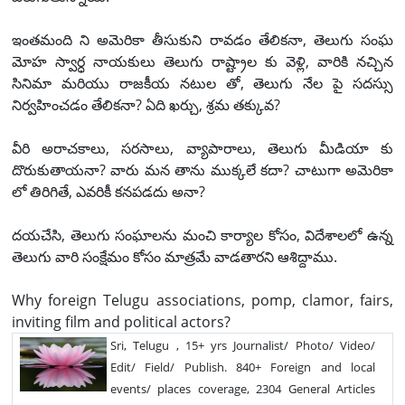
ఇంతమంది ని అమెరికా తీసుకుని రావడం తేలికనా, తెలుగు సంఘ
మోహ స్వార్ధ నాయకులు తెలుగు రాష్ట్రాల కు వెళ్లి, వారికి నచ్చిన
సినిమా మరియు రాజకీయ నటుల తో, తెలుగు నేల పై సదస్సు
నిర్వహించడం తేలికనా? ఏది ఖర్చు, శ్రమ తక్కువ?
వీరి అరాచకాలు, సరసాలు, వ్యాపారాలు, తెలుగు మీడియా కు
దొరుకుతాయనా? వారు మన తాను ముక్కలే కదా? చాటుగా అమెరికా
లో తిరిగితే, ఎవరికీ కనపడదు అనా?
దయచేసి, తెలుగు సంఘాలను మంచి కార్యాల కోసం, విదేశాలలో ఉన్న
తెలుగు వారి సంక్షేమం కోసం మాత్రమే వాడతారని ఆశిద్దాము.
Why foreign Telugu associations, pomp, clamor, fairs,
inviting film and political actors?
Sri, Telugu , 15+ yrs Journalist/ Photo/ Video/
Edit/ Field/ Publish. 840+ Foreign and local
events/ places coverage, 2304 General Articles