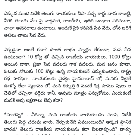
ఎక్కువ మంది విదేశీ తెలుగు నాయకులు వీసా పచ్చ కార్డు వారు కాబట్టి,
వీరికి తెలుగు నేల పై వ్యాపార, రాజకీయ, ఇతర బంధాల పరముగా,
చాలా అవసరాలు ఉంటాయి. అందుకే పైకి కనపడే సేవ వేరు, లోన జరిగే
అసలు చాటు సేవ వేరు.
ఎక్కడైనా అంతే కదా? సొంత లాభం స్వార్ధం లేకుండా, మన సేవ
ఉంటుందా? 10 కోట్ల తో వచ్చిన రాజకీయ నాయకులు, 1000 కోట్లు
అయిన దాకా, ప్రజా సేవ వదలరు గాక వదలరు. మన జనం కూడా,
ఓటుకు నోటుకు 100 కోట్లు ఉన్న నాయకులనే ఎన్నుకుంటారు, రాష్ట్ర
రధ సారధిగా. నాయకులకు వైద్యం హైదరాబాద్ లో, మనకు వీలైతే
ఊళ్ళో లేదా స్మశానం లో, మన కక్కుర్తి కి మనకే శిక్ష. పాము పులు ల
చేతిలో చచ్చినా పర్లేదు కానీ, ఆవును మాత్రం ఎన్నుకోము, ఎందుకంటే
మనకే ఆవు లక్షణాలు లేవు కదా?
*సూరన్న* - వీరన్నా, మన రాజకీయ నాయకులను చూసి, విదేశీ
తెలుగు పెద్ద చదువు వారు, నేర్చుకునేది ఏముంటుంది? అక్కడ స్థానిక
భారత/ తెలుగు రాజకీయ నాయకులను కదా పిలవాల్సింది? వాళ్ళు