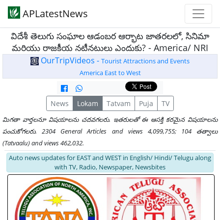
APLatestNews
విదేశీ తెలుగు సంఘాల ఆడంబర ఆర్భాట జాతరలలో, సినిమా
మరియు రాజకీయ నటీనటులు ఎందుకు? - America/ NRI
OurTripVideos -
Tourist Attractions and Events
America East to West
News
Lokam
Tatvam
Puja
TV
మిగతా వార్తలనూ విషయాలను చదవగలరు. ఇతరులతో ఈ ఆసక్తి కరమైన విషయాలను
పంచుకోగలరు. 2304 General Articles and views 4,099,755; 104 తత్వాలు
(Tatvaalu) and views 462,032.
Auto news updates for EAST and WEST in English/ Hindi/ Telugu along
with TV, Radio, Newspaper, Newsbites