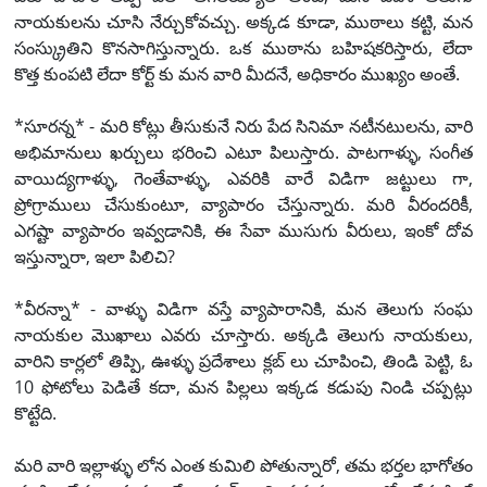
నాయకులను చూసి నేర్చుకోవచ్చు. అక్కడ కూడా, ముఠాలు కట్టి, మన
సంస్క్రుతిని కొనసాగిస్తున్నారు. ఒక ముఠాను బహిషకరిస్తారు, లేదా
కొత్త కుంపటి లేదా కోర్ట్ కు మన వారి మీదనే, అధికారం ముఖ్యం అంతే.
*సూరన్న* - మరి కోట్లు తీసుకునే నిరు పేద సినిమా నటీనటులను, వారి
అభిమానులు ఖర్చులు భరించి ఎటూ పిలుస్తారు. పాటగాళ్ళు, సంగీత
వాయిద్యగాళ్ళు, గెంతేవాళ్ళు, ఎవరికి వారే విడిగా జట్టులు గా,
ప్రోగ్రాములు చేసుకుంటూ, వ్యాపారం చేస్తున్నారు. మరి వీరందరికీ,
ఎగష్టా వ్యాపారం ఇవ్వడానికి, ఈ సేవా ముసుగు వీరులు, ఇంకో దోవ
ఇస్తున్నారా, ఇలా పిలిచి?
*వీరన్నా* - వాళ్ళు విడిగా వస్తే వ్యాపారానికి, మన తెలుగు సంఘ
నాయకుల మొఖాలు ఎవరు చూస్తారు. అక్కడి తెలుగు నాయకులు,
వారిని కార్లలో తిప్పి, ఊళ్ళు ప్రదేశాలు క్లబ్ లు చూపించి, తిండి పెట్టి, ఓ
10 ఫోటోలు పెడితే కదా, మన పిల్లలు ఇక్కడ కడుపు నిండి చప్పట్లు
కొట్టేది.
మరి వారి ఇల్లాళ్ళు లోన ఎంత కుమిలి పోతున్నారో, తమ భర్తల భాగోతం