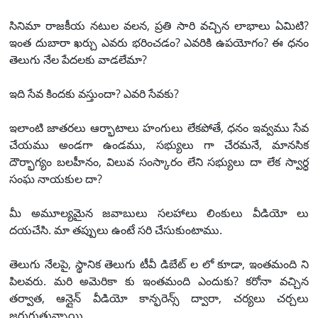
సినిమా రాజకీయ నటుల వలన, ప్రతి సారి వచ్చిన లాభాలు ఏమిటి?
ఇంత దుబారా ఖర్చు ఎవరు భరించడం? ఎవరికి ఉపయోగం? ఈ ధనం
తెలుగు నేల పేదలకు వాడలేమా?
ఇది సేవ కిందకు వస్తుందా? ఎవరి సేవకు?
ఇలాంటి జాతరలు ఆర్భాటాలు హంగులు లేకపోతే, ధనం ఇవ్వము సేవ
చేయము అండగా ఉండము, సభ్యులు గా చేరమనే, మానసిక
దౌర్భాగ్యం బలహీనం, విలువ సంస్కారం లేని సభ్యులు దా లేక స్వార్ధ
సంఘ నాయకుల దా?
మీ అమూల్యమైన జవాబులు సలహాలు లింకులు వీడియో లు
దయచేసి. మా తప్పులు ఉంటే సరి చేసుకుంటాము.
తెలుగు నేలపై, స్థానిక తెలుగు టీవీ డిబేట్ ల లో కూడా, ఇంతమంది ని
పిలవరు. మరి అమెరికా కు ఇంతమంది ఎందుకు? కరోనా వచ్చిన
తర్వాత, ఆన్లైన్ వీడియో కాన్ఫరెన్స్ ద్వారా, చర్యలు చర్చలు
జరుగుతున్నాయి.