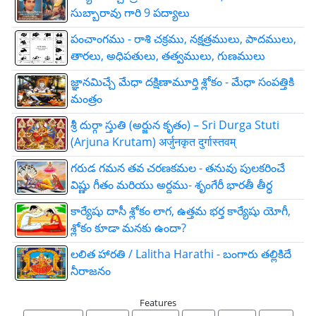
సుబ్బారావు గారి 9 పద్యాలు
పంచాంగము - రాశి చక్రము, నక్షత్రములు, పాదములు,
తారలు, అధిపతులు, తత్వములు, గుణములు
జ్ఞాన‌మిచ్చే మేధా ద‌క్షిణామూర్తి శ్లోకం - మేధా సంపత్తికి
మంత్రం
శ్రీ దుర్గా స్తుతి (అర్జున కృతం) – Sri Durga Stuti
(Arjuna Krutam) अर्जुनकृत दुर्गास्तवम्
గరుడ గమన తవ చరణకమల - తనువు పులకరించే
విష్ణు గీతం మరియు అర్దము- శృంగేరీ భారతీ తీర్ధ
కార్యేషు దాసీ శ్లోకం లాగ, ఉత్తమ భర్త కార్యేషు యోగీ,
శ్లోకం కూడా మనకు ఉందా?
లలిత హారతి / Lalitha Harathi - బంగారు తల్లికిదే
నీరాజనం
Features