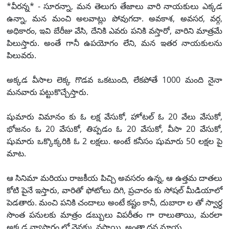
*వీరన్న* - సూరన్నా, మన తెలుగు తేజాలు వారి నాయకులు ఎక్కడ
ఉన్నా, మన మంచి అలవాట్లు పోవుగదా. అవకాశ, అవసర, వర్గ,
అధికారం, ఇవి బేరీజు వేసి, దేనికి ఎవరు పనికి వస్తారో, వారిని మాత్రమే
పిలుస్తారు. అంతే గానీ ఉపయోగం లేని, మన ఇతర నాయకులను
పిలువరు.
అక్కడ వీసాల లెక్క గొడవ ఒకటుంది, లేకపోతే 1000 మంది నైనా
మనవారు పట్టుకొచ్చేస్తారు.
షుమారు విమానం కు ఓ లక్ష వేసుకో, హోటల్ ఓ 20 వేలు వేసుకో,
భోజనం ఓ 20 వేసుకో, తిప్పడం ఓ 20 వేసుకో, వీసా 20 వేసుకో,
షుమారు ఒక్కొక్కరికి ఓ 2 లక్షలు. అంటే కనీసం షుమారు 50 లక్షల పై
మాట.
ఆ సినిమా మరియు రాజకీయ పిచ్చి అవసరం ఉన్న, ఆ ఉత్తమ దాతలు
కోటి పైనే ఇస్తారు, వారితో ఫోటోలు దిగి, ప్రచారం కు సోషల్ మీడియాలో
పెడతారు. మంచి పనికి చందాలు అంటే కష్టం కానీ, దుబారా ల తో స్వార్ధ
సొంత పనులకు మాత్రం డబ్బులు విపరీతం గా రాలుతాయి, మరలా
అక్కడ వ్యాపారం లో వెనక్కు వస్తాయి. అంతా ధన మాయ.