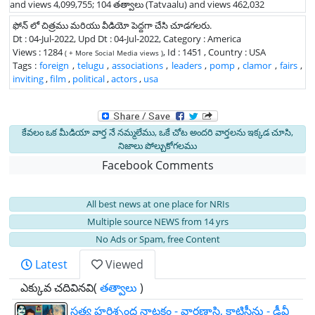
and views 4,099,755; 104 తత్వాలు (Tatvaalu) and views 462,032
ఫోన్ లో చిత్రము మరియు వీడియో పెద్దగా చేసి చూడగలరు.
Dt : 04-Jul-2022, Upd Dt : 04-Jul-2022, Category : America
Views : 1284
, Id : 1451 , Country : USA
( + More Social Media views )
Tags :
foreign
,
telugu
,
associations
,
leaders
,
pomp
,
clamor
,
fairs
,
inviting
,
film
,
political
,
actors
,
usa
కేవలం ఒక మీడియా వార్త నే నమ్మలేము, ఒకే చోట అందరి వార్తలను ఇక్కడ చూసి,
నిజాలు పోల్చుకోగలము
Facebook Comments
All best news at one place for NRIs
Multiple source NEWS from 14 yrs
No Ads or Spam, free Content
Latest
Viewed
ఎక్కువ చదివినవి(
తత్వాలు
)
సత్య హరిశ్చంద్ర నాటకం - వారణాసి, కాటిసీను - డీవీ