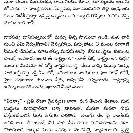
ఇంకా తెలుగు మరువలేదు, రాయగలము కూడా, మా పిల్లలకు తెలుగు
తో పాటు గా నాట్య కళలు నేర్పాము, మా ముదుసలి తల్లి దండ్రులకు
కూడా విదేశీ వైద్యం ఇప్పిస్తున్నాము అని, అక్కడి గొప్పలు మనకు చెప్పి
చూపించాలి గానీ.
వారసత్వ బానిసత్వములో, మన్ను తిన్న పాములా ఉండే, మన వారి
నుంచి ఏమి నేర్చుకోవాలి? వెన్నుపోటు, పన్నుపోటు, 3 పంటల మాగాణీ
సిమెంట్ చేయడం, మాట తప్పు మడమ తిప్పు, కేసులు, స్టేలు, కుటుంబ
పాలన, అధికారం ఉంటే ఈ రాష్ట్రం లో - పోతే పక్క రాష్ట్రం లో, పచ్చ/
బులుగు మీడియా తో దోస్తీ వాస్తవం నాస్తి, చేయి చాపు కడుపు నింపు,
పాత బస్తీ కొత్త బస్తీ ఏనాటికీ, అధికారులు నాయకులు ఫాం హౌస్ లోనే,
ప్రజా పధకాలకు కుటుంబ పేర్లు, అప్పుచేసి పప్పుకూడు, రాష్ట్రాన్ని
అమ్ము జనానికి పంచు, ఇలాంటి నీచమైనవా?
*వీరన్నా* - ప్రతి రోజూ దైవస్మరణ లాగా, మన తెలుగు తేజాలు, మన
బుద్దులు మరుస్తారేమో అన్న భావనతో, మరలా మరలా గుర్తు
చేస్తుకోవడానికి వీరిని తీసుకు వెళతారు. తెలుగు నేల పై రాజకీయ
అవసరాలు తీరాలంటే, వీరి పాద సేవ కూడా మరువకూడదు కదా.
కొంతమంది, అక్కడ సంఘ పదవులు వెలగపెట్టి, వ్యాపారాలను వ్రుద్ది