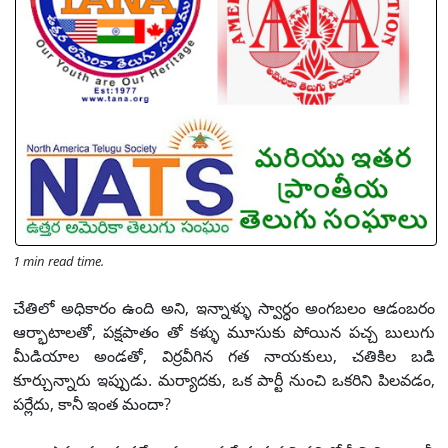
1 min read time.
చేతిలో అధికారం ఉంది అని, ఇన్నాళ్ళు స్వార్ధం అంగబలం ఆడంబరం
ఆర్భాటాలతో, పక్షపాతం తో కళ్ళు మూసుకు పోయిన పచ్చ బులుగు
మీడియాల అండతో, విర్రవీగిన గత నాయకులు, చతికిల బడి
కూర్చున్నారు ఇప్పుడు. మర్యాదకు, ఒక పార్టీ నుంచి ఒకరిని పిలవడం,
పర్లేదు, కానీ ఇంత మందా?