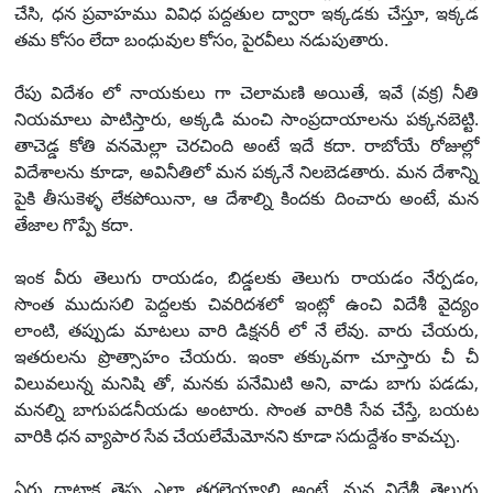
చేసి, ధన ప్రవాహము వివిధ పద్దతుల ద్వారా ఇక్కడకు చేస్తూ, ఇక్కడ
తమ కోసం లేదా బంధువుల కోసం, పైరవీలు నడుపుతారు.
రేపు విదేశం లో నాయకులు గా చెలామణి అయితే, ఇవే (వక్ర) నీతి
నియమాలు పాటిస్తారు, అక్కడి మంచి సాంప్రదాయాలను పక్కనబెట్టి.
తాచెడ్డ కోతి వనమెల్లా చెరచింది అంటే ఇదే కదా. రాబోయే రోజుల్లో
విదేశాలను కూడా, అవినీతిలో మన పక్కనే నిలబెడతారు. మన దేశాన్ని
పైకి తీసుకెళ్ళ లేకపోయినా, ఆ దేశాల్ని కిందకు దించారు అంటే, మన
తేజాల గొప్పే కదా.
ఇంక వీరు తెలుగు రాయడం, బిడ్డలకు తెలుగు రాయడం నేర్పడం,
సొంత ముదుసలి పెద్దలకు చివరిదశలో ఇంట్లో ఉంచి విదేశీ వైద్యం
లాంటి, తప్పుడు మాటలు వారి డిక్షనరీ లో నే లేవు. వారు చేయరు,
ఇతరులను ప్రొత్సాహం చేయరు. ఇంకా తక్కువగా చూస్తారు చీ చీ
విలువలున్న మనిషి తో, మనకు పనేమిటి అని, వాడు బాగు పడడు,
మనల్ని బాగుపడనీయడు అంటారు. సొంత వారికి సేవ చేస్తే, బయట
వారికి ధన వ్యాపార సేవ చేయలేమేమోనని కూడా సదుద్దేశం కావచ్చు.
ఏరు దాటాక తెప్ప ఎలా తగలెయ్యాలి అంటే, మన విదేశీ తెలుగు