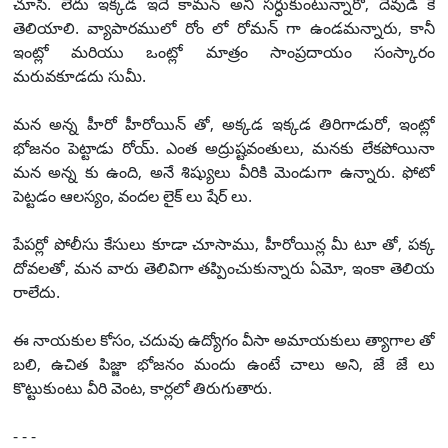
చూసి. లేదు ఇక్కడ ఇదే కామన్ అని సర్ధుకుంటున్నారో, దేవుడి కే
తెలియాలి. వ్యాపారములో రోం లో రోమన్ గా ఉండమన్నారు, కానీ
ఇంట్లో మరియు ఒంట్లో మాత్రం సాంప్రదాయం సంస్కారం
మరువకూడదు సుమీ.
మన అన్న హీరో హీరోయిన్ తో, అక్కడ ఇక్కడ తిరిగాడురో, ఇంట్లో
భోజనం పెట్టాడు రోయ్. ఎంత అద్రుష్టవంతులు, మనకు లేకపోయినా
మన అన్న కు ఉంది, అనే శిష్యులు వీరికి మెండుగా ఉన్నారు. ఫోటో
పెట్టడం ఆలస్యం, వందల లైక్ లు షేర్ లు.
పేపర్లో పోలీసు కేసులు కూడా చూసాము, హీరోయిన్ల మీ టూ తో, పక్క
దోవలతో, మన వారు తెలివిగా తప్పించుకున్నారు ఏమో, ఇంకా తెలియ
రాలేదు.
ఈ నాయకుల కోసం, చదువు ఉద్యోగం వీసా అమాయకులు త్యాగాల తో
బలి, ఉచిత పిజ్జా భోజనం మందు ఉంటే చాలు అని, జే జే లు
కొట్టుకుంటు వీరి వెంట, కార్లలో తిరుగుతారు.
- - -