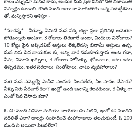
కాలం ఎప్పుడూ మనదే కాదు, అందుకే మన ప్రతి పనిలో నీతి నిజాయితీ
నిస్వార్ధం ఉండాలి. కొంత మంది అయినా మారుతారు అన్న సదుద్దేశము
తో, మన్నిస్తారని ఆశిస్తూ -
*సూరన్న* - వీరన్నా, ఏమిటి మన పక్క జిల్లా ప్రజా ప్రతినిధి అమెరికా
పోతున్నారు అంటగా, 3 రోజులు తిరణాలే అంటా, విందులు వినోదాలు?
10 కోట్లు పైన అఫ్ఫిడవిట్ ఆస్తులు లెక్కలేనన్ని బినామీ ఆస్తులు ఉన్న,
మన నిరు పేద నాయకుల కు, అన్ని వారే సమకూరుస్తారు అంట గదా,
వీసా, విమాన ఖర్చులు, 3 రోజులు హోటళ్ళు, భోజనాలు, అటు ఇటు
తిప్పడము, ఇతర సరదాలు, సంతోషాలు, చాటు వ్యవహారాలు?
మరి మన ఎమ్మెల్యే ఎంపీని ఎందుకు పిలవలేదు, ఏం పాపం చేసారు?
వీళ్ళు నిరు పేదవారే కదా? ఇంట్లో ఉండి జనాన్ని కలవకుండా, 3 ఏళ్ళు గా
ఎంతో సేవ చేసారు కదా?
ఓ 40 మంది సినిమా మరియు నాయకులను పిలిచి, ఇంకో 40 మందిని
వదిలితే ఎలా? డాలర్లు సంపాదించే మహారాజులు తలచుకుంటే, ఓ 200
మంది ని అయినా పిలవలేరా?