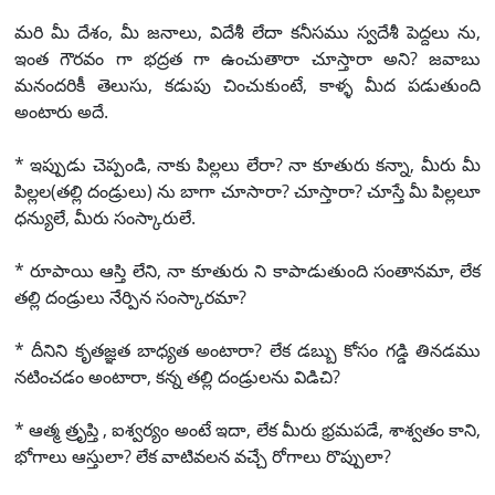
మరి మీ దేశం, మీ జనాలు, విదేశీ లేదా కనీసము స్వదేశీ పెద్దలు ను,
ఇంత గౌరవం గా భద్రత గా ఉంచుతారా చూస్తారా అని? జవాబు
మనందరికీ తెలుసు, కడుపు చించుకుంటే, కాళ్ళ మీద పడుతుంది
అంటారు అదే.
* ఇప్పుడు చెప్పండి, నాకు పిల్లలు లేరా? నా కూతురు కన్నా, మీరు మీ
పిల్లల(తల్లి దండ్రులు) ను బాగా చూసారా? చూస్తారా? చూస్తే మీ పిల్లలూ
ధన్యులే, మీరు సంస్కారులే.
* రూపాయి ఆస్తి లేని, నా కూతురు ని కాపాడుతుంది సంతానమా, లేక
తల్లి దండ్రులు నేర్పిన సంస్కారమా?
* దీనిని కృతజ్ఞత బాధ్యత అంటారా? లేక డబ్బు కోసం గడ్డి తినడము
నటించడం అంటారా, కన్న తల్లి దండ్రులను విడిచి?
* ఆత్మ త్రృప్తి , ఐశ్వర్యం అంటే ఇదా, లేక మీరు భ్రమపడే, శాశ్వతం కాని,
భోగాలు ఆస్తులా? లేక వాటివలన వచ్చే రోగాలు రొప్పులా?