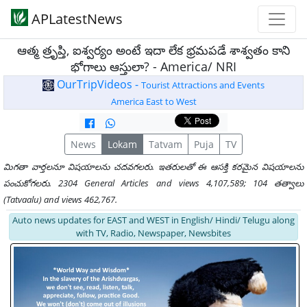
APLatestNews
ఆత్మ త్రృప్తి, ఐశ్వర్యం అంటే ఇదా లేక భ్రమపడే శాశ్వతం కాని
భోగాలు ఆస్తులా? - America/ NRI
OurTripVideos -
Tourist Attractions and Events
America East to West
News
Lokam
Tatvam
Puja
TV
మిగతా వార్తలనూ విషయాలను చదవగలరు. ఇతరులతో ఈ ఆసక్తి కరమైన విషయాలను
పంచుకోగలరు. 2304 General Articles and views 4,107,589; 104 తత్వాలు
(Tatvaalu) and views 462,767.
Auto news updates for EAST and WEST in English/ Hindi/ Telugu along
with TV, Radio, Newspaper, Newsbites