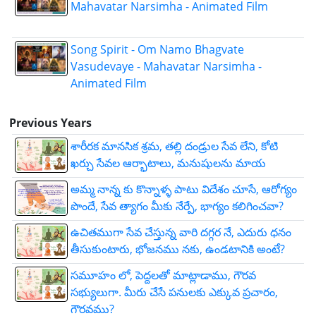
Mahavatar Narsimha - Animated Film
Song Spirit - Om Namo Bhagvate
Vasudevaye - Mahavatar Narsimha -
Animated Film
Previous Years
శారీరక మానసిక శ్రమ, తల్లి దండ్రుల సేవ లేని, కోటి
ఖర్చు సేవల ఆర్భాటాలు, మనుషులను మాయ
అమ్మ నాన్న కు కొన్నాళ్ళ పాటు విదేశం చూసే, ఆరోగ్యం
పొందే, సేవ త్యాగం మీకు నేర్పే, భాగ్యం కలిగించవా?
ఉచితముగా సేవ చేస్తున్న వారి దగ్గర నే, ఎదురు ధనం
తీసుకుంటారు, భోజనము నకు, ఉండటానికి అంటే?
సమూహం లో, పెద్దలతో మాట్లాడాము, గౌరవ
సభ్యులుగా. మీరు చేసే పనులకు ఎక్కువ ప్రచారం,
గౌరవము?