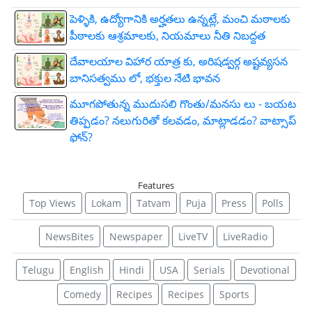
పెళ్ళికి, ఉద్యోగానికి అర్హతలు ఉన్నట్లే, మంచి మఠాలకు
పీఠాలకు ఆశ్రమాలకు, నియమాలు నీతి నిబద్దత
దేవాలయాల విహార యాత్ర కు, అరిషడ్వర్గ అష్టవ్యసన
బానిసత్వము లో, భక్తుల నేటి భావన
మూగపోతున్న ముదుసలి గొంతు/మనసు లు - బయట
తిప్పడం? నలుగురితో కలవడం, మాట్లాడడం? వాట్సాప్
ఫోన్?
Features
Top Views
Lokam
Tatvam
Puja
Press
Polls
NewsBites
Newspaper
LiveTV
LiveRadio
Telugu
English
Hindi
USA
Serials
Devotional
Comedy
Recipes
Recipes
Sports