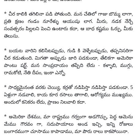
* చీర కాలికి తగిలినా పడి పోతుంది. మన చేతిలో గాజు బొమ్మ లాగా,
ప్రతి క్షణం గండం నూరేళ్ళు ఆయుషు లాగ. మీరు, నడక నేర్చే
సంవత్సరం పిల్లలని పెంచి ఉంటారు కదా, ఆ బాధ కష్టము ఓర్పు, మీకు
తెలుసు.
* బయట వారిని కలిసేటప్పుడు, గుడి కి వెళ్ళేటప్పుడు, తప్పనిసరిగా
చీర కడుతుంది. మిగతా అప్పుడు జారి పడకుండా, తేలికగా అమెరికా
పాంటు షర్ట్. మన సాంప్రదాయం తప్పేది లేదు - కళ్ళాబి, ముగ్గు,
రామకోటి, నేతి దీపం, ఇంకా ఎన్నో.
* సాధ్యమైనంత వరకు చెయ్యి, కర్రతో నడిపిస్తా నడిపిస్తా పడకుండా. 5
ఏళ్లుగా నడవాలి, కాయ కూర రసాలు తాగాలి, ఆరోగ్యము ముఖ్యము.
అందులో కనికరం లేదు, ప్రాణం నిలవాలి కదా.
* అమెరికా దేశము, మా రాష్ట్రము గర్వంగా అడగొచ్చు, పెద్ద ఆమెను
మేము గౌరవం గా, సదుపాయాలు అండ ఇచ్చి, ఇన్ని రోజులు
బంగారముగా చూసాము కాపాడాము, మా పౌరు రాలు కాకపోయినా.