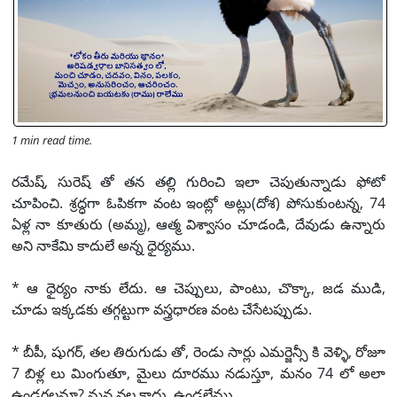
1 min read time.
రమేష్, సురెష్ తో తన తల్లి గురించి ఇలా చెపుతున్నాడు ఫోటో
చూపించి. శ్రద్ధగా ఓపికగా వంట ఇంట్లో అట్లు(దోశ) పోసుకుంటన్న, 74
ఏళ్ల నా కూతురు (అమ్మ), ఆత్మ విశ్వాసం చూడండి, దేవుడు ఉన్నారు
అని నాకేమి కాదులే అన్న ధైర్యము.
* ఆ ధైర్యం నాకు లేదు. ఆ చెప్పులు, పాంటు, చొక్కా, జడ ముడి,
చూడు ఇక్కడకు తగ్గట్టుగా వస్త్రధారణ వంట చేసేటప్పుడు.
* బీపీ, షుగర్, తల తిరుగుడు తో, రెండు సార్లు ఎమర్జెన్సీ కి వెళ్ళి, రోజూ
7 బిళ్ల లు మింగుతూ, మైలు దూరము నడుస్తూ, మనం 74 లో అలా
ఉండగలమా? మన వల్ల కాదు, ఉండలేము.