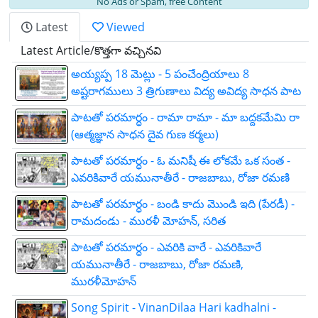
No Ads or Spam, free Content
Latest
Viewed
Latest Article/కొత్తగా వచ్చినవి
అయ్యప్ప 18 మెట్లు - 5 పంచేంద్రియాలు 8
అష్టరాగములు 3 త్రిగుణాలు విద్య అవిద్య సాధన పాట
పాటతో పరమార్ధం - రామా రామా - మా బద్దకమేమి రా
(ఆత్మజ్ఞాన సాధన దైవ గుణ కర్మలు)
పాటతో పరమార్ధం - ఓ మనిషీ ఈ లోకమే ఒక సంత -
ఎవరికివారే యమునాతీరే - రాజబాబు, రోజా రమణి
పాటతో పరమార్ధం - బండి కాదు మొండి ఇది (పేరడీ) -
రామదండు - మురళీ మోహన్, సరిత
పాటతో పరమార్ధం - ఎవరికి వారే - ఎవరికివారే
యమునాతీరే - రాజబాబు, రోజా రమణి,
మురళీమోహన్
Song Spirit - VinanDilaa Hari kadhalni -