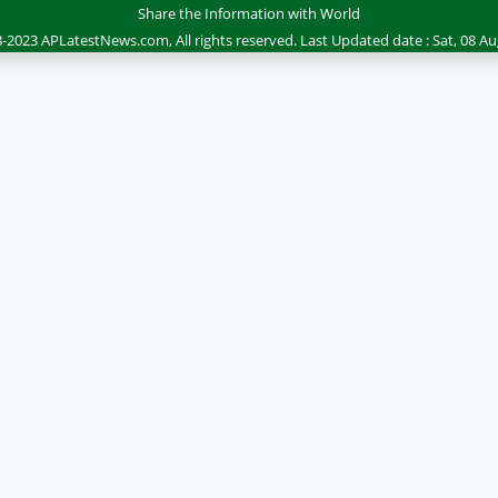
Share the Information with World
-2023 APLatestNews.com, All rights reserved.
Last Updated date : Sat, 08 Au