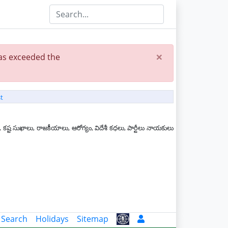
×
has exceeded the
t
 కష్ట సుఖాలు, రాజకీయాలు, ఆరోగ్యం, విదేశీ కధలు, పార్టీలు నాయకులు
 Search
Holidays
Sitemap