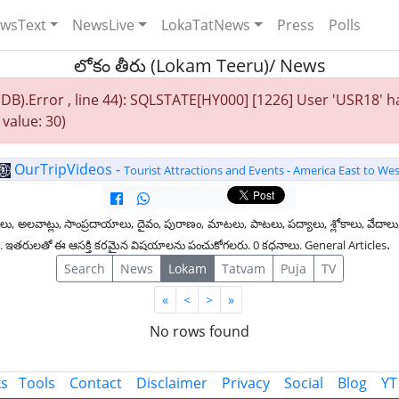
wsText
NewsLive
LokaTatNews
Press
Polls
లోకం తీరు (Lokam Teeru)/ News
DB).Error , line 44): SQLSTATE[HY000] [1226] User 'USR18' 
value: 30)
OurTripVideos -
Tourist Attractions and Events - America East to Wes
లు, అలవాట్లు, సాంప్రదాయాలు, దైవం, పురాణం, మాటలు, పాటలు, పద్యాలు, శ్లోకాలు, వేదాలు,
.
ించండి. ఇతరులతో ఈ ఆసక్తి కరమైన విషయాలను పంచుకోగలరు. 0 కధనాలు. General Articles
Search
News
Lokam
Tatvam
Puja
TV
First
Last
«
<
>
»
No rows found
ks
Tools
Contact
Disclaimer
Privacy
Social
Blog
YT