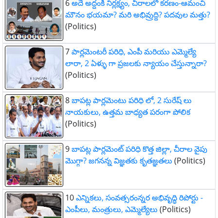
6
అదే అద్దంకి నిర్లక్ష్యం, చీరాలలో కరణం-ఆమంచి
మౌనం భయమా? మరి అభివ్రుద్ది? పదవుల మత్తు?
(Politics)
7
పార్లమెంటరీ పరిధి, ఎంపీ మరియు ఎమ్మెల్యే
లారా, 2 ఏళ్ళు గా ప్రజలకు న్యాయం చేస్తున్నారా?
(Politics)
8
బాపట్ల పార్లమెంటు పరిధి లో, 2 సురేష్ లు
నాయకులు, ఉత్తమ బాధ్యత పరంగా పోలిక
(Politics)
9
బాపట్ల పార్లమెంట్ పరిధి కొత్త జిల్లా, చీరాల వైపు
మొగ్గా? జగనన్న విజ్ఞతకు కృతజ్ఞతలు
(Politics)
10
ఎన్నికలు, సంవత్సరంన్నర అభివృద్ధి రిపోర్టు -
ఎంపీలు, మంత్రులు, ఎమ్మెల్యేలు
(Politics)