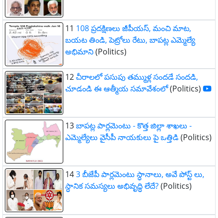
11
108 ప్రదక్షిణలు జీపీయస్, మంచి మాట,
బయట తిండి, పెట్రోలు రేటు, బాపట్ల ఎమ్మెల్యే
అభిమాని
(Politics)
12
చీరాలలో పసుపు తమ్ముళ్ల సందడే సందడి,
చూడండి ఈ ఆత్మీయ సమావేశంలో
(Politics)
13
బాపట్ల పార్లమెంటు - కొత్త జిల్లా శాఖలు -
ఎమ్మెల్యేలు వైసీపీ నాయకులు పై ఒత్తిడి
(Politics)
14
3 బీజేపీ పార్లమెంటు స్ధానాలు, అవే పోస్ట్ లు,
స్ధానిక సమస్యలు అభివృద్ధి లేదే?
(Politics)