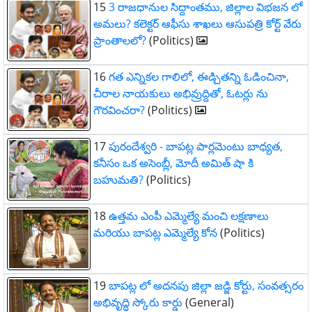
15
3 రాజధానుల సిద్దాంతము, జిల్లాల విభజన లో
అమలు? కలెక్టర్ ఆఫీసు శాఖలు ఆసుపత్రి కోర్ట్ వేరు
ప్రాంతాలలో?
(Politics)
16
గత ఎన్నికల గాలిలో, ఈడ్చితన్ని ఓడించినా,
చీరాల నాయకులు అభివ్రుద్దితో, ఓటర్లు ను
గౌరవించరా?
(Politics)
17
పురందేశ్వరి - బాపట్ల పార్లమెంటు బాధ్యత,
కనీసం ఒక అసెంబ్లీ, మోదీ అమిత్ షా కి
బహుమతి?
(Politics)
18
ఉత్తమ ఎంపీ ఎమ్మెల్యే మంచి లక్షణాలు
మరియు బాపట్ల ఎమ్మెల్యే కోన
(Politics)
19
బాపట్ల లో అదనపు జిల్లా జడ్జి కోర్టు, సంవత్సరం
అభివృద్ధి స్కోరు కార్డు
(General)