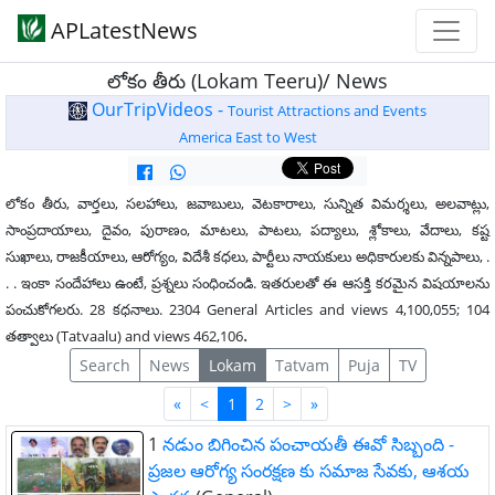
APLatestNews
లోకం తీరు (Lokam Teeru)/ News
OurTripVideos -
Tourist Attractions and Events
America East to West
లోకం తీరు, వార్తలు, సలహాలు, జవాబులు, వెటకారాలు, సున్నిత విమర్శలు, అలవాట్లు,
సాంప్రదాయాలు, దైవం, పురాణం, మాటలు, పాటలు, పద్యాలు, శ్లోకాలు, వేదాలు, కష్ట
సుఖాలు, రాజకీయాలు, ఆరోగ్యం, విదేశీ కధలు, పార్టీలు నాయకులు అధికారులకు విన్నపాలు, .
. . ఇంకా సందేహాలు ఉంటే, ప్రశ్నలు సంధించండి. ఇతరులతో ఈ ఆసక్తి కరమైన విషయాలను
పంచుకోగలరు. 28 కధనాలు. 2304 General Articles and views 4,100,055; 104
.
తత్వాలు (Tatvaalu) and views 462,106
Search
News
Lokam
Tatvam
Puja
TV
First
Last
«
<
1
2
>
»
1
నడుం బిగించిన పంచాయతీ ఈవో సిబ్బంది -
ప్రజల ఆరోగ్య సంరక్షణ కు సమాజ సేవకు, ఆశయ