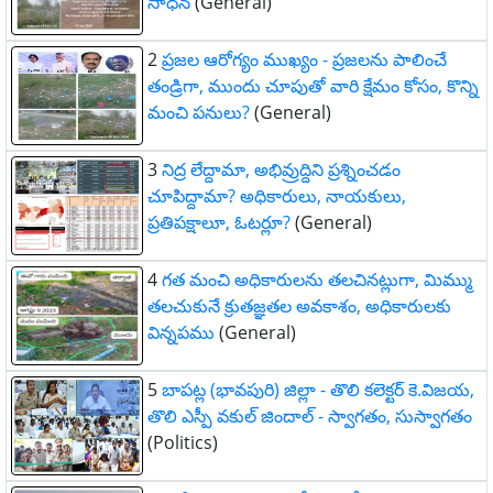
సాధన
(General)
2
ప్రజల ఆరోగ్యం ముఖ్యం - ప్రజలను పాలించే
తండ్రిగా, ముందు చూపుతో వారి క్షేమం కోసం, కొన్ని
మంచి పనులు?
(General)
3
నిద్ర లేద్దామా, అభివ్రుద్దిని ప్రశ్నించడం
చూపిద్దామా? అధికారులు, నాయకులు,
ప్రతిపక్షాలూ, ఓటర్లూ?
(General)
4
గత మంచి అధికారులను తలచినట్లుగా, మిమ్ము
తలచుకునే క్రుతజ్ఞతల అవకాశం, అధికారులకు
విన్నపము
(General)
5
బాపట్ల (భావపురి) జిల్లా - తొలి కలెక్టర్ కె.విజయ,
తొలి ఎస్పీ వకుల్ జిందాల్ - స్వాగతం, సుస్వాగతం
(Politics)