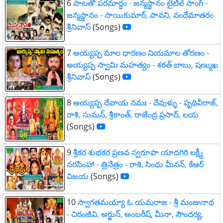
6
పాటతో పరమార్ధం - జన్మస్థానం టైటిల్ సాంగ్ -
జన్మస్థానం - సాయికుమార్, పావని, వందేమాతరం
శ్రీనివాస్
(Songs)
7
అయ్యప్ప మాల ధారణం నియమాల తోరణం -
అయ్యప్ప స్వామి మహత్యం - శరత్ బాబు, షణ్ముఖ
శ్రీనివాస్
(Songs)
8
అయ్యప్ప దేవాయ నమః - దేవుళ్ళు - పృథివీరాజ్,
రాశి, సుమన్, శ్రీకాంత్, రాజేంద్ర ప్రసాద్, లయ
(Songs)
9
శ్రీకర శుభకర ప్రణవ స్వరూపా యాదగిరి లక్ష్మీ
నరసింహా - త్రినేత్రం - రాశి, సింధు మీనన్, కేఆర్
విజయ
(Songs)
10
స్వాగతమయ్యా ఓ యమరాజ - శ్రీ మంజునాథ
- చిరంజీవి, అర్జున్, అంబరీష్, మీనా, సౌందర్య,