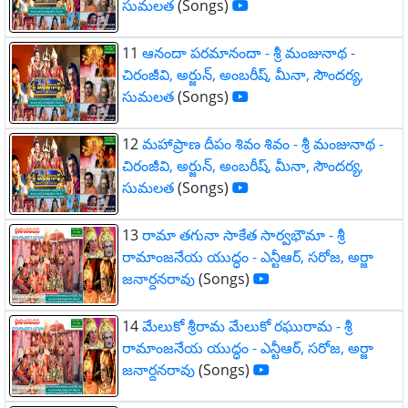
సుమలత
(Songs)
11
ఆనందా పరమానందా - శ్రీ మంజునాథ -
చిరంజీవి, అర్జున్, అంబరీష్, మీనా, సౌందర్య,
సుమలత
(Songs)
12
మహాప్రాణ దీపం శివం శివం - శ్రీ మంజునాథ -
చిరంజీవి, అర్జున్, అంబరీష్, మీనా, సౌందర్య,
సుమలత
(Songs)
13
రామా తగునా సాకేత సార్వభౌమా - శ్రీ
రామాంజనేయ యుద్ధం - ఎన్టీఆర్, సరోజ, అర్జా
జనార్దనరావు
(Songs)
14
మేలుకో శ్రీరామ మేలుకో రఘురామ - శ్రీ
రామాంజనేయ యుద్ధం - ఎన్టీఆర్, సరోజ, అర్జా
జనార్దనరావు
(Songs)