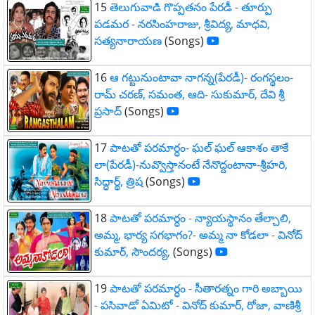
15
తెలుగువాడి గొప్పతనం పేరడీ - తూర్పు
పడమర - నరసింహరాజు, శ్రీవిద్య, మాధవి,
సత్యనారాయణ
(Songs)
16
ఆ గట్టునుంటావా నాగన్న(పేరడీ)- రంగస్థలం-
రామ్ చరణ్, సమంత, ఆది- సుకుమార్, దేవి శ్రీ
ప్రసాద్
(Songs)
17
పాటతో పరమార్ధం- ఘల్ ఘల్ ఆకాశం తాకే
లా(పేరడీ)-నువ్వొస్తానంటే నేనొద్దంటానా-శ్రీహరి,
సిద్ధార్థ్, త్రిష
(Songs)
18
పాటతో పరమార్ధం - న్యాయస్థానం తేల్చాలి,
అమ్మ, భార్య సగభాగం?- అమ్మ నా కోడలా - వినోద్
కుమార్, సౌందర్య,
(Songs)
19
పాటతో పరమార్ధం - సీతారత్నం గారి అబ్బాయి
- పసివాడో ఏమిటో - వినోద్ కుమార్, రోజా, వాణిశ్రీ