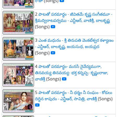
రోజా
(Songs)
2
పాటతో పరమార్ధం - జీవితమే కృష్ణ సంగీతమూ -
శ్రీమద్విరాటపర్వము - ఎన్టీఆర్, వాణిశ్రీ, బాలకృష్ణ
(Songs)
3
ఎంత మధురం - శ్రీ తిరుపతి వెంకటేశ్వర కళ్యాణం
- ఎన్టీఆర్, బాలకృష్ణ, జయసుధ, జయప్రద
(Songs)
4
పాటతో పరమార్ధం- మనసే నైవేద్యముగా,
తినవయ్య తినవయ్య- భక్త కన్నప్ప- కృష్ణంరాజు,
వాణిశ్రీ
(Songs)
5
పాటతో పరమార్ధం - నీ ధర్మం నీ సంఘం - కోడలు
దిద్దిన కాపురం - ఎన్టీఆర్, సావిత్రి, వాణిశ్రీ
(Songs)