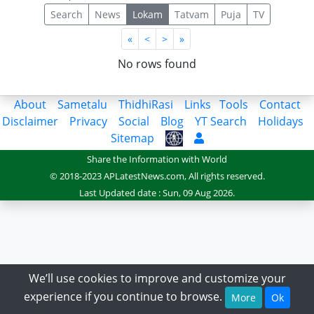
Search
News
Lokam
Tatvam
Puja
TV
First
Last
«
<
>
»
No rows found
About
Sametalu
ThidhiRasi
Links
Tools
Contact
Disclaimer
Privacy
Social
Blog
YT Search
Holidays
Sitemap
Share the Information with World
© 2018-2023 APLatestNews.com, All rights reserved.
Last Updated date : Sun, 09 Aug 2026.
We’ll use cookies to improve and customize your
experience if you continue to browse.
More
Ok