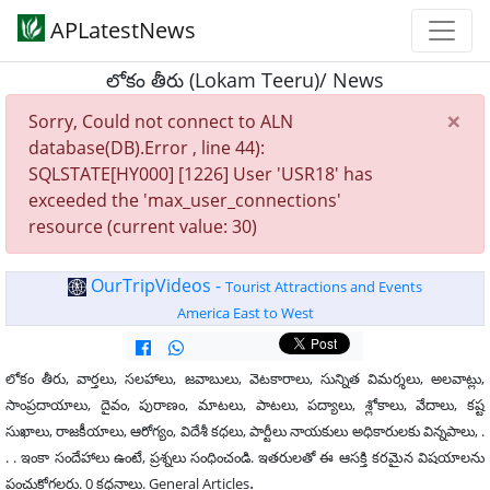
APLatestNews
లోకం తీరు (Lokam Teeru)/ News
×
Sorry, Could not connect to ALN
database(DB).Error , line 44):
SQLSTATE[HY000] [1226] User 'USR18' has
exceeded the 'max_user_connections'
resource (current value: 30)
OurTripVideos -
Tourist Attractions and Events
America East to West
లోకం తీరు, వార్తలు, సలహాలు, జవాబులు, వెటకారాలు, సున్నిత విమర్శలు, అలవాట్లు,
సాంప్రదాయాలు, దైవం, పురాణం, మాటలు, పాటలు, పద్యాలు, శ్లోకాలు, వేదాలు, కష్ట
సుఖాలు, రాజకీయాలు, ఆరోగ్యం, విదేశీ కధలు, పార్టీలు నాయకులు అధికారులకు విన్నపాలు, .
. . ఇంకా సందేహాలు ఉంటే, ప్రశ్నలు సంధించండి. ఇతరులతో ఈ ఆసక్తి కరమైన విషయాలను
.
పంచుకోగలరు. 0 కధనాలు. General Articles