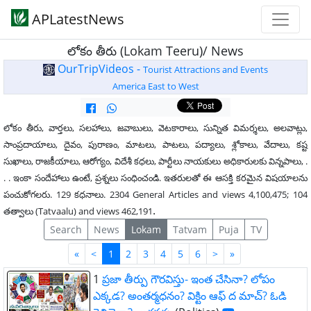
APLatestNews
లోకం తీరు (Lokam Teeru)/ News
OurTripVideos -
Tourist Attractions and Events
America East to West
లోకం తీరు, వార్తలు, సలహాలు, జవాబులు, వెటకారాలు, సున్నిత విమర్శలు, అలవాట్లు,
సాంప్రదాయాలు, దైవం, పురాణం, మాటలు, పాటలు, పద్యాలు, శ్లోకాలు, వేదాలు, కష్ట
సుఖాలు, రాజకీయాలు, ఆరోగ్యం, విదేశీ కధలు, పార్టీలు నాయకులు అధికారులకు విన్నపాలు, .
. . ఇంకా సందేహాలు ఉంటే, ప్రశ్నలు సంధించండి. ఇతరులతో ఈ ఆసక్తి కరమైన విషయాలను
పంచుకోగలరు. 129 కధనాలు. 2304 General Articles and views 4,100,475; 104
.
తత్వాలు (Tatvaalu) and views 462,191
Search
News
Lokam
Tatvam
Puja
TV
First
Last
«
<
1
2
3
4
5
6
>
»
1
ప్రజా తీర్పు గౌరవిస్తు- ఇంత చేసినా? లోపం
ఎక్కడ? అంతర్మధనం? విక్టిం ఆఫ్ ద మాచ్? ఓడి