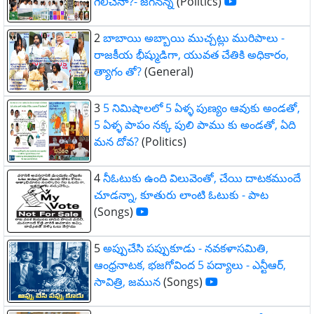
గెలిచెనా?- జగనన్న
(Politics)
2
బాబాయి అబ్బాయి ముచ్చట్లు మురిపాలు -
రాజకీయ భీష్ముడిగా, యువత చేతికి అధికారం,
త్యాగం తో?
(General)
3
5 నిమిషాలలో 5 ఏళ్ళ పుణ్యం ఆవుకు అండతో,
5 ఏళ్ళ పాపం నక్క పులి పాము కు అండతో, ఏది
మన దోవ?
(Politics)
4
నీఓటుకు ఉంది విలువెంతో, చేయి దాటకముందే
చూడన్నా, కూతురు లాంటి ఓటుకు - పాట
(Songs)
5
అప్పుచేసి పప్పుకూడు - నవకళాసమితి,
ఆంధ్రనాటక, భజగోవింద 5 పద్యాలు - ఎన్టీఆర్,
సావిత్రి, జమున
(Songs)