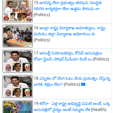
15
జగనన్న లేదా ప్రభుత్వం తరపున, నిబద్ధత
గలిగిన కార్యకర్తలా లేదా ఉత్తమ పౌరుడు లా
(Politics)
16
ఆంధ్రా రాష్ట్ర విద్యాశాఖ అమాత్యులు, రాష్ట్ర
మరియు జిల్లా విద్యాశాఖ అధికారులు కు
(Politics)
17
అసెంబ్లీ నియోజకవర్గం, కోవిడ్ ఆసుపత్రుల
రోజూ స్టేటస్, సోషల్ మీడియా లింక్ లు
(Politics)
18
ఎన్నికల లో దొంగ ఓటు వేయ ప్రయత్నం చేస్తున్న
వారికి, శిక్షలు లేవా?
(Politics)
19
కరోనా - ఏళ్ల రాష్ట్ర అభివృద్ధి ఏమిటి అంటే, ఒక్క
ఆసుపత్రిలో వైద్యం అంటే నమ్మకం లేక
(Health)