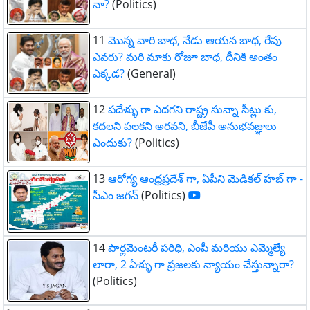
నా?
(Politics)
11
మొన్న వారి బాధ, నేడు ఆయన బాధ, రేపు
ఎవరు? మరి మాకు రోజూ బాధ, దీనికి అంతం
ఎక్కడ?
(General)
12
పదేళ్ళు గా ఎదగని రాష్ట్ర సున్నా సీట్లు కు,
కదలని పలకని అరవని, బీజేపీ అనుభవజ్ఞులు
ఎందుకు?
(Politics)
13
ఆరోగ్య ఆంధ్ర‌ప్ర‌దేశ్ గా, ఏపీని మెడికల్ హబ్ గా -
సీఎం జగన్
(Politics)
14
పార్లమెంటరీ పరిధి, ఎంపీ మరియు ఎమ్మెల్యే
లారా, 2 ఏళ్ళు గా ప్రజలకు న్యాయం చేస్తున్నారా?
(Politics)