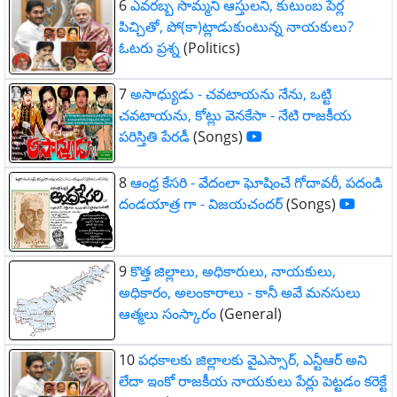
6
ఎవరబ్బ సొమ్మని ఆస్తులని, కుటుంబ పేర్ల
పిచ్చితో, పో(కా)ట్లాడుకుంటున్న నాయకులు?
ఓటరు ప్రశ్న
(Politics)
7
అసాధ్యుడు - చవటాయను నేను, ఒట్టి
చవటాయను, కోట్లు వెనకేసా - నేటి రాజకీయ
పరిస్తితి పేరడీ
(Songs)
8
ఆంధ్ర కేసరి - వేదంలా ఘోషించే గోదావరీ, పదండి
దండయాత్ర గా - విజయచందర్
(Songs)
9
కొత్త జిల్లాలు, అధికారులు, నాయకులు,
అధికారం, అలంకారాలు - కానీ అవే మనసులు
ఆత్మలు సంస్కారం
(General)
10
పధకాలకు జిల్లాలకు వైఎస్సార్, ఎన్టీఆర్ అని
లేదా ఇంకో రాజకీయ నాయకులు పేర్లు పెట్టడం కరెక్టే