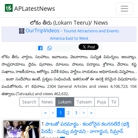
APLatestNews
లోకం తీరు (Lokam Teeru)/ News
OurTripVideos -
Tourist Attractions and Events
America East to West
లోకం తీరు, వార్తలు, సలహాలు, జవాబులు, వెటకారాలు, సున్నిత విమర్శలు, అలవాట్లు,
సాంప్రదాయాలు, దైవం, పురాణం, మాటలు, పాటలు, పద్యాలు, శ్లోకాలు, వేదాలు, కష్ట
సుఖాలు, రాజకీయాలు, ఆరోగ్యం, విదేశీ కధలు, పార్టీలు నాయకులు అధికారులకు విన్నపాలు, .
. . ఇంకా సందేహాలు ఉంటే, ప్రశ్నలు సంధించండి. ఇతరులతో ఈ ఆసక్తి కరమైన విషయాలను
పంచుకోగలరు. 41 కధనాలు. 2304 General Articles and views 4,106,723; 104
.
తత్వాలు (Tatvaalu) and views 462,632
Search
News
Lokam
Tatvam
Puja
TV
First
Last
«
<
1
2
3
>
»
1
పాటతో పరమార్ధం - కలలోనైన కలగనలేదే (భక్తి
పేరడీ) - నువ్వు వస్తావని - నాగార్జున, సిమ్రాన్