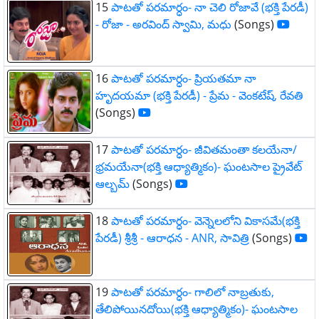
15
పాటతో పరమార్ధం- నా చెలి రోజావే (భక్తి పేరడీ)
- రోజా - అరవింద్ స్వామి, మధు
(Songs)
16
పాటతో పరమార్ధం- ప్రియతమా నా
హృదయమా (భక్తి పేరడీ) - ప్రేమ - వెంకటేష్, రేవతి
(Songs)
17
పాటతో పరమార్ధం- జీవితమంతా కలయేనా/
భ్రమయేనా(భక్తి ఆధ్యాత్మికం)- ఘంటసాల ప్రైవేట్
ఆల్బమ్
(Songs)
18
పాటతో పరమార్ధం- వెన్నెలలోని వికాసమే(భక్తి
పేరడీ) శ్రీశ్రీ - ఆరాధన - ANR, సావిత్రి
(Songs)
19
పాటతో పరమార్ధం- గాలిలో నాబ్రతుకు,
తేలిపోయినదోయి(భక్తి ఆధ్యాత్మికం)- ఘంటసాల