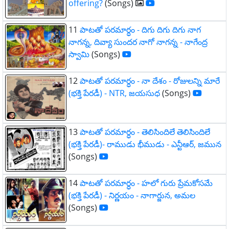
offering?
(Songs)
11
పాటతో పరమార్ధం - దిగు దిగు దిగు నాగ
నాగన్న, దివ్యా సుందర నాగో నాగన్న - నాగేంద్ర
స్వామి
(Songs)
12
పాటతో పరమార్ధం - నా దేశం - రోజులన్ని మారే
(భక్తి పేరడీ) - NTR, జయసుధ
(Songs)
13
పాటతో పరమార్ధం - తెలిసిందిలే తెలిసిందిలే
(భక్తి పేరడీ)- రాముడు భీముడు - ఎన్టీఆర్, జమున
(Songs)
14
పాటతో పరమార్ధం - హలో గురు ప్రేమకోసమే
(భక్తి పేరడీ) - నిర్ణయం - నాగార్జున, అమల
(Songs)