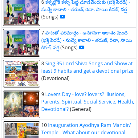
6
కళ్ళల్లోకి కళ్ళు పెట్టి చూడవెందుకు (భక్తి పేరడీ) -
నువ్వే కావాలి - తరుణ్, రిచా, సాయి కిరణ్, వర్ష
(Songs)
7
పాటతో పరమార్ధం - అనగనగా ఆకాశం వుంది
(భక్తి పేరడీ) - నువ్వే కావాలి - తరుణ్, రిచా, సాయి
కిరణ్, వర్ష
(Songs)
8
Sing 35 Lord Shiva Songs and Show at
least 9 habits and get a devotional prize
(Devotional)
9
Lovers Day - love? lovers? Illusions,
Parents, Spiritual, Social Service, Health,
Devotional?
(General)
10
Inauguration Ayodhya Ram Mandir/
Temple - What about our devotional