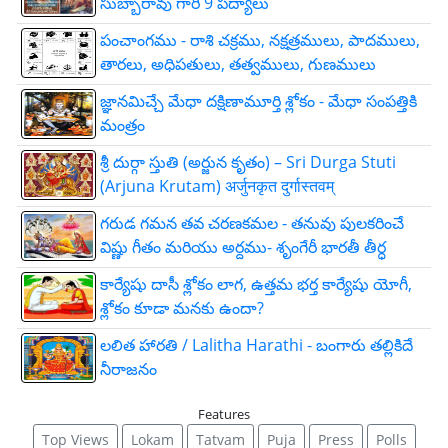
సుబ్బారావు గారి 9 పద్యాలు
పంచాంగము - రాశి చక్రము, నక్షత్రములు, పాదములు,
తారలు, అధిపతులు, తత్వములు, గుణములు
జ్ఞాన‌మిచ్చే మేధా ద‌క్షిణామూర్తి శ్లోకం - మేధా సంపత్తికి
మంత్రం
శ్రీ దుర్గా స్తుతి (అర్జున కృతం) – Sri Durga Stuti
(Arjuna Krutam) अर्जुनकृत दुर्गास्तवम्
గరుడ గమన తవ చరణకమల - తనువు పులకరించే
విష్ణు గీతం మరియు అర్దము- శృంగేరీ భారతీ తీర్ధ
కార్యేషు దాసీ శ్లోకం లాగ, ఉత్తమ భర్త కార్యేషు యోగీ,
శ్లోకం కూడా మనకు ఉందా?
లలిత హారతి / Lalitha Harathi - బంగారు తల్లికిదే
నీరాజనం
Features
Top Views
Lokam
Tatvam
Puja
Press
Polls