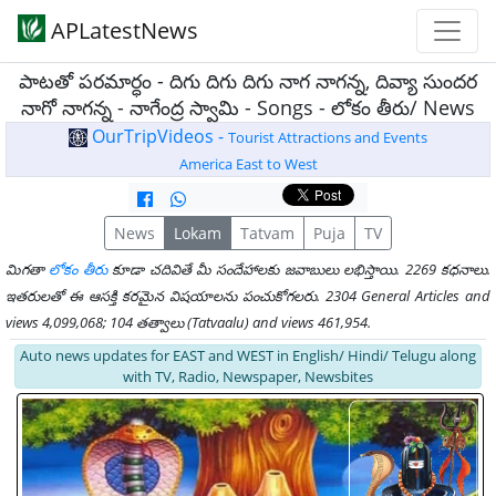
APLatestNews
పాటతో పరమార్ధం - దిగు దిగు దిగు నాగ నాగన్న, దివ్యా సుందర
నాగో నాగన్న - నాగేంద్ర స్వామి - Songs - లోకం తీరు/ News
OurTripVideos -
Tourist Attractions and Events
America East to West
News
Lokam
Tatvam
Puja
TV
మిగతా
లోకం తీరు
కూడా చదివితే మీ సందేహాలకు జవాబులు లభిస్తాయి. 2269 కధనాలు.
ఇతరులతో ఈ ఆసక్తి కరమైన విషయాలను పంచుకోగలరు. 2304 General Articles and
views 4,099,068; 104 తత్వాలు (Tatvaalu) and views 461,954.
Auto news updates for EAST and WEST in English/ Hindi/ Telugu along
with TV, Radio, Newspaper, Newsbites