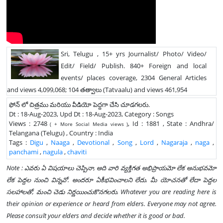
Sri, Telugu , 15+ yrs Journalist/ Photo/ Video/
Edit/ Field/ Publish. 840+ Foreign and local
events/ places coverage, 2304 General Articles
and views 4,099,068; 104 తత్వాలు (Tatvaalu) and views 461,954
ఫోన్ లో చిత్రము మరియు వీడియో పెద్దగా చేసి చూడగలరు.
Dt : 18-Aug-2023, Upd Dt : 18-Aug-2023, Category : Songs
Views : 2748
, Id : 1881 , State : Andhra/
( + More Social Media views )
Telangana (Telugu) , Country : India
Tags :
Digu
,
Naaga
,
Devotional
,
Song
,
Lord
,
Nagaraja
,
naga
,
panchami
,
nagula
,
chaviti
Note : ఎవరు ఏ విషయాలు చెప్పినా, అది వారి వ్యక్తిగత అభిప్రాయమో లేక అనుభవమో
లేక పెద్దల నుంచి విన్నవో. అందరూ ఏకీభవించాలని లేదు. మీ యోచనతో లేదా పెద్దల
సలహాలతో, మంచి చెడు నిర్ణయించుకొనగలరు. Whatever you are reading here is
their opinion or experience or heard from elders. Everyone may not agree.
Please consult your elders and decide whether it is good or bad.