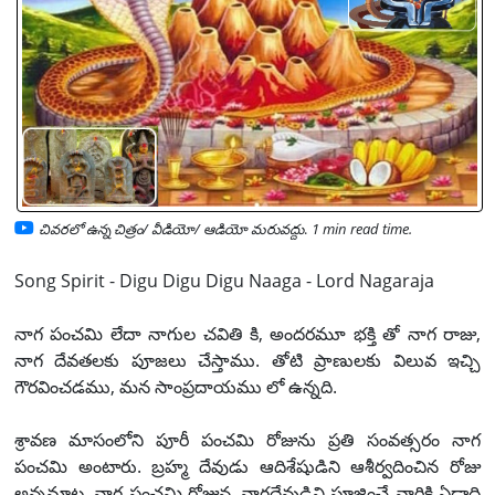
చివరలో ఉన్న చిత్రం/ వీడియో/ ఆడియో మరువద్దు
.
1 min read time.
Song Spirit - Digu Digu Digu Naaga - Lord Nagaraja
నాగ పంచమి లేదా నాగుల చవితి కి, అందరమూ భక్తి తో నాగ రాజు,
నాగ దేవతలకు పూజలు చేస్తాము. తోటి ప్రాణులకు విలువ ఇచ్చి
గౌరవించడము, మన సాంప్రదాయము లో ఉన్నది.
శ్రావణ మాసంలోని పూరీ పంచమి రోజును ప్రతి సంవత్సరం నాగ
పంచమి అంటారు. బ్రహ్మ దేవుడు ఆదిశేషుడిని ఆశీర్వదించిన రోజు
అన్నమాట. నాగ పంచమి రోజున, నాగదేవుడిని పూజించే వారికి ఏడాది