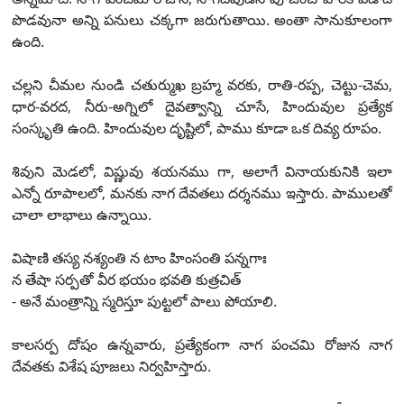
పొడవునా అన్ని పనులు చక్కగా జరుగుతాయి. అంతా సానుకూలంగా
ఉంది.
చల్లని చీమల నుండి చతుర్ముఖ బ్రహ్మ వరకు, రాతి-రప్ప, చెట్టు-చెమ,
ధార-వరద, నీరు-అగ్నిలో దైవత్వాన్ని చూసే, హిందువుల ప్రత్యేక
సంస్కృతి ఉంది. హిందువుల దృష్టిలో, పాము కూడా ఒక దివ్య రూపం.
శివుని మెడలో, విష్ణువు శయనము గా, అలాగే వినాయకునికి ఇలా
ఎన్నో రూపాలలో, మనకు నాగ దేవతలు దర్శనము ఇస్తారు. పాములతో
చాలా లాభాలు ఉన్నాయి.
విషాణి తస్య నశ్యంతి న టాం హింసంతి పన్నగాః
న తేషా సర్పతో వీర భయం భవతి కుత్రచిత్
- అనే మంత్రాన్ని స్మరిస్తూ పుట్టలో పాలు పోయాలి.
కాలసర్ప దోషం ఉన్నవారు, ప్రత్యేకంగా నాగ పంచమి రోజున నాగ
దేవతకు విశేష పూజలు నిర్వహిస్తారు.