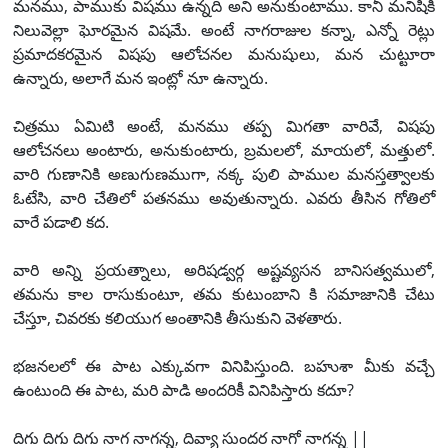
మనము, పాముకు విషము ఉన్నది అని అనుకుంటాము. కానీ మనిషికి
నిలువెల్లా ఘోరమైన విషమే. అంటే నాగరాజుల కన్నా, ఎన్నో రెట్లు
ప్రమాదకరమైన విషపు ఆలోచనల మనుషులు, మన చుట్టూరా
ఉన్నారు, అలాగే మన ఇంట్లో నూ ఉన్నారు.
చిత్రము ఏమిటి అంటే, మనము తప్ప మిగతా వారివే, విషపు
ఆలోచనలు అంటారు, అనుకుంటారు, బ్రమలలో, మాయలో, మత్తులో.
వారి గుణానికి అణుగుణముగా, నక్క పులి పాముల మనస్తత్వాలకు
ఓటేసి, వారి చేతిలో పతనము అవుతున్నారు. ఎవరు తీసిన గోతిలో
వారే పడాలి కద.
వారి అన్ని ప్రయత్నాలు, అరిషడ్వర్గ అష్టవ్యసన బానిసత్వములో,
తమను కాల రాసుకుంటూ, తమ కుటుంబాని కి సమాజానికి చేటు
చేస్తూ, చివరకు కలియుగ అంతానికి తీసుకుని వెళతారు.
భజనలలో ఈ పాట ఎక్కువగా వినిపిస్తుంది. బహుశా మీకు వచ్చే
ఉంటుంది ఈ పాట, మరి పాడి అందరికీ వినిపిస్తారు కదూ?
దిగు దిగు దిగు నాగ నాగన్న, దివ్యా సుందర నాగో నాగన్న ||