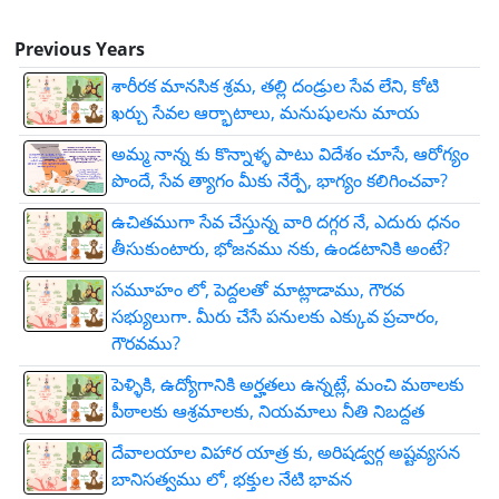
Previous Years
శారీరక మానసిక శ్రమ, తల్లి దండ్రుల సేవ లేని, కోటి
ఖర్చు సేవల ఆర్భాటాలు, మనుషులను మాయ
అమ్మ నాన్న కు కొన్నాళ్ళ పాటు విదేశం చూసే, ఆరోగ్యం
పొందే, సేవ త్యాగం మీకు నేర్పే, భాగ్యం కలిగించవా?
ఉచితముగా సేవ చేస్తున్న వారి దగ్గర నే, ఎదురు ధనం
తీసుకుంటారు, భోజనము నకు, ఉండటానికి అంటే?
సమూహం లో, పెద్దలతో మాట్లాడాము, గౌరవ
సభ్యులుగా. మీరు చేసే పనులకు ఎక్కువ ప్రచారం,
గౌరవము?
పెళ్ళికి, ఉద్యోగానికి అర్హతలు ఉన్నట్లే, మంచి మఠాలకు
పీఠాలకు ఆశ్రమాలకు, నియమాలు నీతి నిబద్దత
దేవాలయాల విహార యాత్ర కు, అరిషడ్వర్గ అష్టవ్యసన
బానిసత్వము లో, భక్తుల నేటి భావన