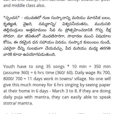
and middle class also.
*స్పందన* - యువతలో గుణ సంస్కారాన్ని మరియు మానసిక బలం,
కృతజ్ఞత, వైఖరి, నమ్మకాన్ని/ విశ్వసనీయతను, ముదుసలి
తల్లిదండ్రులు అత్తమామలు సేవ ను ప్రోత్సహించడానికి గొప్ప దీక్ష
సోదరా. మా జీవితంలో మొదటిసారిగా, సాధారణ మంచి విషయాల
కోసం, ఈ రకమైన ధన సహాయం వినడం. సంస్కార కుటుంబం నుండి,
ఎవరైనా దీన్ని సులభంగా చేయవచ్చు. పేద మరియు మధ్య తరగతి
వారికి కూడా ఉపయోగపడుతుంది.
Youth have to sing 35 songs * 10 min = 350 min
(assume 360) = 6 hrs time (360/ 60). Daily wage Rs 700,
8000/ 700 = 11 days work in towns/ village. No one will
give this much money for 6 hrs singing by seeing paper
at their home in 6 days - March 3 to 8. If they are doing
daily puja with mantra, they can easily able to speak
stotra/ mantra.