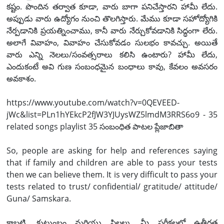
కష్టం. పొందిన తర్వాత కూడా, వారు బాగా పనిచేస్తారని హామీ లేదు.
అప్పుడు వారు ఉద్యోగం నుంచి తొలగిస్తారు. మేము కూడా సహోద్యోగికి
నేర్పడానికి ప్రయత్నించాము, కానీ వారు నేర్చుకోవడానికి సిద్ధంగా లేరు.
అలాగే వివాహం, వివాహం చేసుకోవడం సులభం కావచ్చు. అయితే
వారు ఎన్ని నెలలు/సంవత్సరాలు కలిసి ఉంటారు? హామీ లేదు,
ఎందుకంటే అవి గుణ సంబంధమైన బంధాలు కావు, కేవలం అవసరం
అవకాశం.
https://www.youtube.com/watch?v=0QEVEED-
jWc&list=PLn1hYEkcP2fJW3YJUysWZ5lmdM3RRS6o9 - 35
related songs playlist 35 సంబంధిత పాటల ప్లేజాబితా
So, people are asking for help and references saying
that if family and children are able to pass your tests
then we can believe them. It is very difficult to pass your
tests related to trust/ confidential/ gratitude/ attitude/
Guna/ Samskara.
కాబట్టి, కుటుంబం మరియు పిల్లలు, మీ పరీక్షలలో ఉత్తీర్ణత