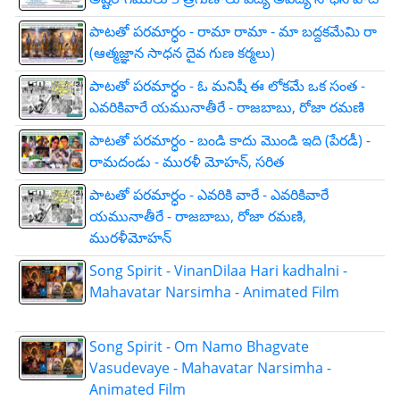
పాటతో పరమార్ధం - రామా రామా - మా బద్దకమేమి రా
(ఆత్మజ్ఞాన సాధన దైవ గుణ కర్మలు)
పాటతో పరమార్ధం - ఓ మనిషీ ఈ లోకమే ఒక సంత -
ఎవరికివారే యమునాతీరే - రాజబాబు, రోజా రమణి
పాటతో పరమార్ధం - బండి కాదు మొండి ఇది (పేరడీ) -
రామదండు - మురళీ మోహన్, సరిత
పాటతో పరమార్ధం - ఎవరికి వారే - ఎవరికివారే
యమునాతీరే - రాజబాబు, రోజా రమణి,
మురళీమోహన్
Song Spirit - VinanDilaa Hari kadhalni -
Mahavatar Narsimha - Animated Film
Song Spirit - Om Namo Bhagvate
Vasudevaye - Mahavatar Narsimha -
Animated Film