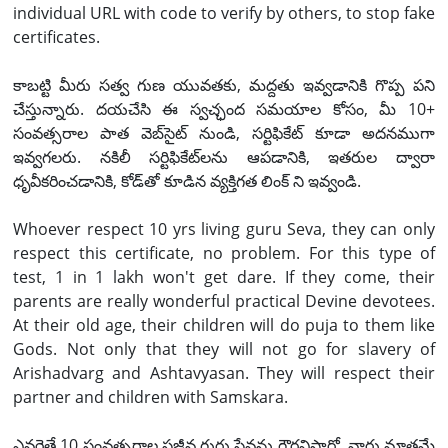
individual URL with code to verify by others, to stop fake
certificates.
కాబట్టి మీరు సత్వ గుణ యువతకు, మద్దతు ఇవ్వడానికి గొప్ప పని
చేస్తున్నారు. దయచేసి ఈ స్వచ్ఛంద సమయాల కోసం, మీ 10+
సంవత్సరాల పాత వెబ్‌సైట్ నుండి, సర్టిఫికేట్ కూడా అదనముగా
ఇవ్వగలరు. నకిలీ సర్టిఫికేట్‌లను ఆపడానికి, ఇతరుల ద్వారా
ధృవీకరించడానికి, కోడ్‌తో కూడిన వ్యక్తిగత లింక్ ని ఇవ్వండి.
Whoever respect 10 yrs living guru Seva, they can only
respect this certificate, no problem. For this type of
test, 1 in 1 lakh won't get dare. If they come, their
parents are really wonderful practical Devine devotees.
At their old age, their children will do puja to them like
Gods. Not only that they will not go for slavery of
Arishadvarg and Ashtavyasan. They will respect their
partner and children with Samskara.
ఎవరైతే 10 సంవత్సరాల సజీవ గురు సేవను గౌరవిస్తారో, వారు మాత్రమే