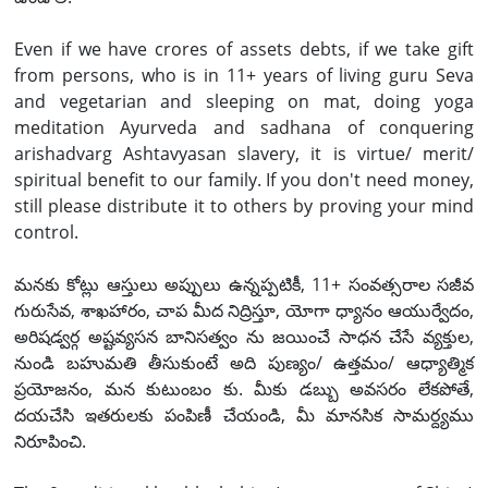
Even if we have crores of assets debts, if we take gift
from persons, who is in 11+ years of living guru Seva
and vegetarian and sleeping on mat, doing yoga
meditation Ayurveda and sadhana of conquering
arishadvarg Ashtavyasan slavery, it is virtue/ merit/
spiritual benefit to our family. If you don't need money,
still please distribute it to others by proving your mind
control.
మనకు కోట్లు ఆస్తులు అప్పులు ఉన్నప్పటికీ, 11+ సంవత్సరాల సజీవ
గురుసేవ, శాఖహారం, చాప మీద నిద్రిస్తూ, యోగా ధ్యానం ఆయుర్వేదం,
అరిషడ్వర్గ అష్టవ్యసన బానిసత్వం ను జయించే సాధన చేసే వ్యక్తుల,
నుండి బహుమతి తీసుకుంటే అది పుణ్యం/ ఉత్తమం/ ఆధ్యాత్మిక
ప్రయోజనం, మన కుటుంబం కు. మీకు డబ్బు అవసరం లేకపోతే,
దయచేసి ఇతరులకు పంపిణీ చేయండి, మీ మానసిక సామర్ద్యము
నిరూపించి.