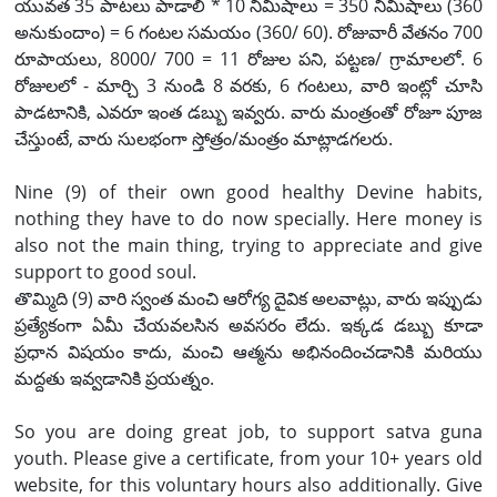
యువత 35 పాటలు పాడాలి * 10 నిమిషాలు = 350 నిమిషాలు (360
అనుకుందాం) = 6 గంటల సమయం (360/ 60). రోజువారీ వేతనం 700
రూపాయలు, 8000/ 700 = 11 రోజుల పని, పట్టణ/ గ్రామాలలో. 6
రోజులలో - మార్చి 3 నుండి 8 వరకు, 6 గంటలు, వారి ఇంట్లో చూసి
పాడటానికి, ఎవరూ ఇంత డబ్బు ఇవ్వరు. వారు మంత్రంతో రోజూ పూజ
చేస్తుంటే, వారు సులభంగా స్తోత్రం/మంత్రం మాట్లాడగలరు.
Nine (9) of their own good healthy Devine habits,
nothing they have to do now specially. Here money is
also not the main thing, trying to appreciate and give
support to good soul.
తొమ్మిది (9) వారి స్వంత మంచి ఆరోగ్య దైవిక అలవాట్లు, వారు ఇప్పుడు
ప్రత్యేకంగా ఏమీ చేయవలసిన అవసరం లేదు. ఇక్కడ డబ్బు కూడా
ప్రధాన విషయం కాదు, మంచి ఆత్మను అభినందించడానికి మరియు
మద్దతు ఇవ్వడానికి ప్రయత్నం.
So you are doing great job, to support satva guna
youth. Please give a certificate, from your 10+ years old
website, for this voluntary hours also additionally. Give