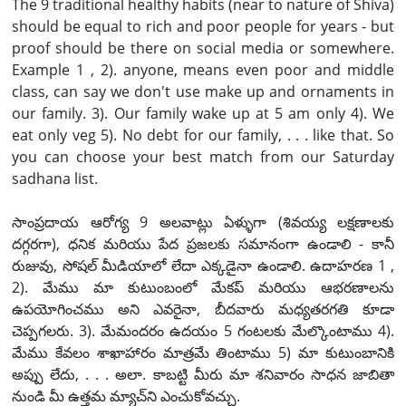
The 9 traditional healthy habits (near to nature of Shiva)
should be equal to rich and poor people for years - but
proof should be there on social media or somewhere.
Example 1 , 2). anyone, means even poor and middle
class, can say we don't use make up and ornaments in
our family. 3). Our family wake up at 5 am only 4). We
eat only veg 5). No debt for our family, . . . like that. So
you can choose your best match from our Saturday
sadhana list.
సాంప్రదాయ ఆరోగ్య 9 అలవాట్లు ఏళ్ళుగా (శివయ్య లక్షణాలకు
దగ్గరగా), ధనిక మరియు పేద ప్రజలకు సమానంగా ఉండాలి - కానీ
రుజువు, సోషల్ మీడియాలో లేదా ఎక్కడైనా ఉండాలి. ఉదాహరణ 1 ,
2). మేము మా కుటుంబంలో మేకప్ మరియు ఆభరణాలను
ఉపయోగించము అని ఎవరైనా, బీదవారు మధ్యతరగతి కూడా
చెప్పగలరు. 3). మేమందరం ఉదయం 5 గంటలకు మేల్కొంటాము 4).
మేము కేవలం శాఖాహారం మాత్రమే తింటాము 5) మా కుటుంబానికి
అప్పు లేదు, . . . అలా. కాబట్టి మీరు మా శనివారం సాధన జాబితా
నుండి మీ ఉత్తమ మ్యాచ్‌ని ఎంచుకోవచ్చు.