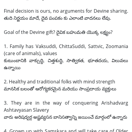
Final decision is ours, no arguments for Devine sharing.
తుది నిర్ణయం మాదే, దైవ పంపకం కు ఎలాంటి వాదనలు లేవు.
Goal of the Devine gift? దైవిక బహుమతి యొక్క లక్ష్యం?
1. Family has Vaksuddi, ChittaSuddi, Sattvic, Zoomania
(care of animals), values
కుటుంబానికి వాక్సుద్ది, చిత్తశుద్ది, సాత్వికత, భూతదయ, విలువలు
ఉన్నాయి
2. Healthy and traditional folks with mind strength
మానసిక బలంతో ఆరోగ్యకరమైన మరియు సాంప్రదాయ వ్యక్తులు
3. They are in the way of conquering Arishadvarg
Ashtavyasan Slavery
వారు అరిషడ్వర్గ అష్టవ్యసన బానిసత్వాన్ని జయించే మార్గంలో ఉన్నారు
4. Grown up with Samskara and will take care of Older