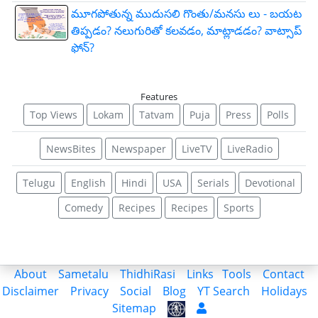
మూగపోతున్న ముదుసలి గొంతు/మనసు లు - బయట
తిప్పడం? నలుగురితో కలవడం, మాట్లాడడం? వాట్సాప్
ఫోన్?
Features
Top Views
Lokam
Tatvam
Puja
Press
Polls
NewsBites
Newspaper
LiveTV
LiveRadio
Telugu
English
Hindi
USA
Serials
Devotional
Comedy
Recipes
Recipes
Sports
About
Sametalu
ThidhiRasi
Links
Tools
Contact
Disclaimer
Privacy
Social
Blog
YT Search
Holidays
Sitemap