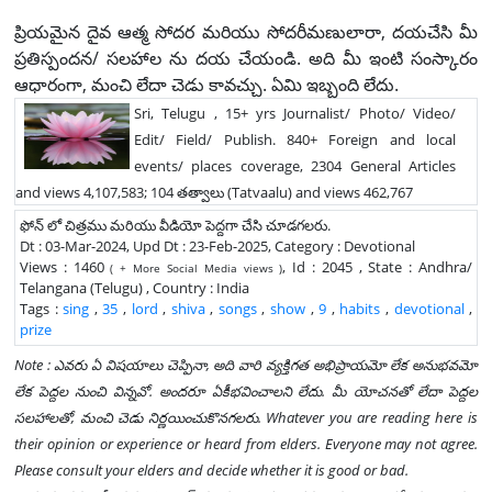
ప్రియమైన దైవ ఆత్మ సోదర మరియు సోదరీమణులారా, దయచేసి మీ
ప్రతిస్పందన/ సలహాల ను దయ చేయండి. అది మీ ఇంటి సంస్కారం
ఆధారంగా, మంచి లేదా చెడు కావచ్చు. ఏమి ఇబ్బంది లేదు.
Sri, Telugu , 15+ yrs Journalist/ Photo/ Video/
Edit/ Field/ Publish. 840+ Foreign and local
events/ places coverage, 2304 General Articles
and views 4,107,583; 104 తత్వాలు (Tatvaalu) and views 462,767
ఫోన్ లో చిత్రము మరియు వీడియో పెద్దగా చేసి చూడగలరు.
Dt : 03-Mar-2024, Upd Dt : 23-Feb-2025, Category : Devotional
Views : 1460
, Id : 2045 , State : Andhra/
( + More Social Media views )
Telangana (Telugu) , Country : India
Tags :
sing
,
35
,
lord
,
shiva
,
songs
,
show
,
9
,
habits
,
devotional
,
prize
Note : ఎవరు ఏ విషయాలు చెప్పినా, అది వారి వ్యక్తిగత అభిప్రాయమో లేక అనుభవమో
లేక పెద్దల నుంచి విన్నవో. అందరూ ఏకీభవించాలని లేదు. మీ యోచనతో లేదా పెద్దల
సలహాలతో, మంచి చెడు నిర్ణయించుకొనగలరు. Whatever you are reading here is
their opinion or experience or heard from elders. Everyone may not agree.
Please consult your elders and decide whether it is good or bad.