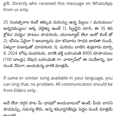
gift. Directly who received this message on WhatsApp
from us only.
25 సంవత్సరాల కంటే తక్కువ వయస్సు ఉన్న పిల్లలు / మనుమలు/
అన్నదమ్ములు/ అక్క చెల్లెళ్ళు ఉంటే 1). స్క్రిప్ట్‌ని చూసి, ఈ 35 శివ
శ్లోకం/ పద్యం/ పాటలు పాడగలరు, యూట్యూబ్ లేదా ఇంకో లింక్ తో
2). కనీసం ఏవైనా 9 అలవాట్లను మా శనివారం సాధన జాబితా నుండి,
ఏళ్ళుగా రుజువుతో చూపగలరు 3). మరియు వాటిని శుక్రవారం మార్చి
8, 2024 లోపు పంపగలరు, వారికి భక్తి బహుమతి 8000 రూపాయలు
(100 డాలర్లు) దేవుని బహుమతి గా. వాట్సాప్‌లో ఈ సందేశాన్ని, మా
నుండి నేరుగా, అందుకున్న వారికి మాత్రమే.
If same or similar song available in your language, you
can sing that, no problem. All communication should be
from Elders only.
అదే లేదా దగ్గర పాట మీ భాషలో అందుబాటులో ఉంటే, మీరు దానిని
పాడవచ్చు, సమస్య లేదు. అన్ని కమ్యూనికేషన్లు పెద్దల నుండి మాత్రమే
ఉండాలి.