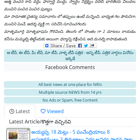
ఆత్మ వంచన కాపీ వద్దు, ఫార్వార్డ్ ముద్దు. స్వార్థం నిర్లక్ష్యం వదిలి, భారతీయ విలువల,
మంచిని పంచిన పెంచిన పుణ్యం.
మా సామాజిక చైతన్య సమాచారం లో తప్పులు ఉంటే మన్నించి, బాధ్యత గల పౌరునిగా,
మంచిని పెంచే, ఆదర్శ వ్యక్తి గా, సరిచేసి సూచించగలరు.
మాతృమూర్తి మాతృభాషను గౌరవించి, తెలుగు లో సొంతం గా 2 మాటలు రాయడం,
కనీసం మమ్మల్ని తిట్టేందుకు అయినా. ధర్మాన్ని రక్షించిన, అది మనల్ని కాపాడుతుంది.
ఆ టీవీ, ఈ టీవీ, మీ టీవీ, మా టీవీ, వాళ్ళ టీవీ పత్రిక - అన్ని టీవీ, పత్రిక వార్తలు వినోదం
ఇక్కడే
Facebook Comments
All best news at one place for NRIs
Multiple source NEWS from 14 yrs
No Ads or Spam, free Content
Latest
Viewed
Latest Article/కొత్తగా వచ్చినవి
అయ్యప్ప 18 మెట్లు - 5 పంచేంద్రియాలు 8
అష్టరాగములు 3 త్రిగుణాలు విద్య అవిద్య సాధన పాట