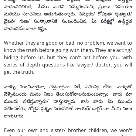
సాధించగలిగితే, మేము వారిని నమ్మగలమని, ప్రజలు సహాయం
మరియు సూచనలు అడుగుతున్నారు. నమ్మకం/ గోప్యత/ కృతజ్ఞత/
వైఖరి/ గుణ/ సంస్కారానికి సంబంధించిన, మీ పరీక్షల్లో ఉత్తీర్ణత
సాధించడం చాలా కష్టం.
Whether they are good or bad, no problem, we want to
know the truth before going with them. They are acting/
hiding before us. but they can't act before you, with
series of depth questions like lawyer/ doctor, you will
get the truth.
వాళ్ళు మంచివారైనా, చెడ్డవారైనా సరే, సమస్య లేదు, వాళ్ళతో
వెళ్ళేముందు మనం నిజం తెలుసుకోవాలనుకుంటున్నాం. వారు మా
ముందు నటిస్తున్నారు/ దాస్తున్నారు. కానీ వారు మీ ముందు
నటించలేరు, లోతైన ప్రశ్నల పరంపరతో లాయర్/ డాక్టర్ లా, మీరు నిజం
లాగుతారు.
Even our own and sister/ brother children, we won't