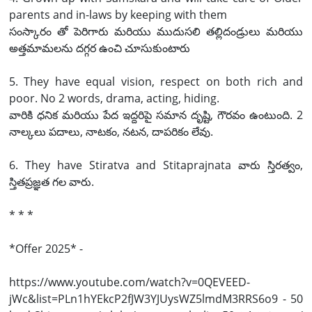
parents and in-laws by keeping with them
సంస్కారం తో పెరిగారు మరియు ముదుసలి తల్లిదండ్రులు మరియు
అత్తమామలను దగ్గర ఉంచి చూసుకుంటారు
5. They have equal vision, respect on both rich and
poor. No 2 words, drama, acting, hiding.
వారికి ధనిక మరియు పేద ఇద్దరిపై సమాన దృష్టి, గౌరవం ఉంటుంది. 2
నాల్కలు పదాలు, నాటకం, నటన, దాపరికం లేవు.
6. They have Stiratva and Stitaprajnata వారు స్తిరత్వం,
స్తితప్రజ్ఞత గల వారు.
* * *
*Offer 2025* -
https://www.youtube.com/watch?v=0QEVEED-
jWc&list=PLn1hYEkcP2fJW3YJUysWZ5lmdM3RRS6o9 - 50