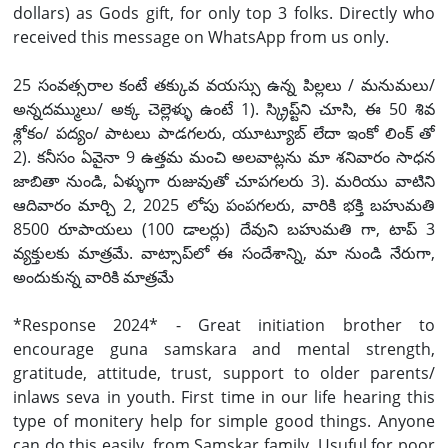
dollars) as Gods gift, for only top 3 folks. Directly who
received this message on WhatsApp from us only.
25 సంవత్సరాల కంటే తక్కువ వయస్సు ఉన్న పిల్లలు / మనుమలు/
అన్నదమ్ములు/ అక్క చెల్లెళ్ళు ఉంటే 1). స్క్రిప్ట్‌ని చూసి, ఈ 50 శివ
శ్లోకం/ పద్యం/ పాటలు పాడగలరు, యూట్యూబ్ లేదా ఇంకో లింక్ తో
2). కనీసం ఏవైనా 9 ఉత్తమ మంచి అలవాట్లను మా శనివారం సాధన
జాబితా నుండి, ఏళ్ళుగా రుజువుతో చూపగలరు 3). మరియు వాటిని
ఆదివారం మార్చి 2, 2025 లోపు పంపగలరు, వారికి భక్తి బహుమతి
8500 రూపాయలు (100 డాలర్లు) దేవుని బహుమతి గా, టాప్ 3
వ్యక్తులకు మాత్రమే. వాట్సాప్‌లో ఈ సందేశాన్ని, మా నుండి నేరుగా,
అందుకున్న వారికి మాత్రమే
*Response 2024* - Great initiation brother to
encourage guna samskara and mental strength,
gratitude, attitude, trust, support to older parents/
inlaws seva in youth. First time in our life hearing this
type of monitery help for simple good things. Anyone
can do this easily, from Samskar family. Usuful for poor