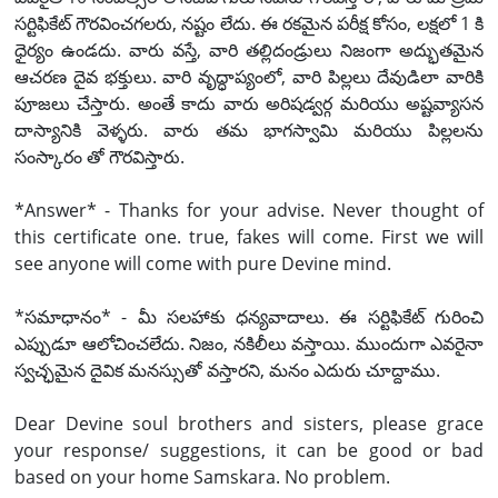
సర్టిఫికేట్ గౌరవించగలరు, నష్టం లేదు. ఈ రకమైన పరీక్ష కోసం, లక్షలో 1 కి
ధైర్యం ఉండదు. వారు వస్తే, వారి తల్లిదండ్రులు నిజంగా అద్భుతమైన
ఆచరణ దైవ భక్తులు. వారి వృద్ధాప్యంలో, వారి పిల్లలు దేవుడిలా వారికి
పూజలు చేస్తారు. అంతే కాదు వారు అరిషడ్వర్గ మరియు అష్టవ్యాసన
దాస్యానికి వెళ్ళరు. వారు తమ భాగస్వామి మరియు పిల్లలను
సంస్కారం తో గౌరవిస్తారు.
*Answer* - Thanks for your advise. Never thought of
this certificate one. true, fakes will come. First we will
see anyone will come with pure Devine mind.
*సమాధానం* - మీ సలహాకు ధన్యవాదాలు. ఈ సర్టిఫికేట్ గురించి
ఎప్పుడూ ఆలోచించలేదు. నిజం, నకిలీలు వస్తాయి. ముందుగా ఎవరైనా
స్వచ్ఛమైన దైవిక మనస్సుతో వస్తారని, మనం ఎదురు చూద్దాము.
Dear Devine soul brothers and sisters, please grace
your response/ suggestions, it can be good or bad
based on your home Samskara. No problem.