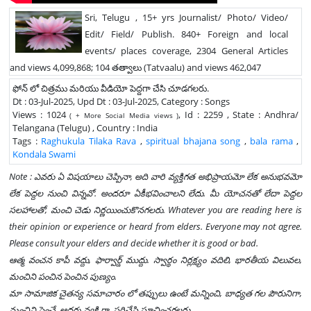
Sri, Telugu , 15+ yrs Journalist/ Photo/ Video/
Edit/ Field/ Publish. 840+ Foreign and local
events/ places coverage, 2304 General Articles
and views 4,099,868; 104 తత్వాలు (Tatvaalu) and views 462,047
ఫోన్ లో చిత్రము మరియు వీడియో పెద్దగా చేసి చూడగలరు.
Dt : 03-Jul-2025, Upd Dt : 03-Jul-2025, Category : Songs
Views : 1024
, Id : 2259 , State : Andhra/
( + More Social Media views )
Telangana (Telugu) , Country : India
Tags :
Raghukula Tilaka Rava
,
spiritual bhajana song
,
bala rama
,
Kondala Swami
Note : ఎవరు ఏ విషయాలు చెప్పినా, అది వారి వ్యక్తిగత అభిప్రాయమో లేక అనుభవమో
లేక పెద్దల నుంచి విన్నవో. అందరూ ఏకీభవించాలని లేదు. మీ యోచనతో లేదా పెద్దల
సలహాలతో, మంచి చెడు నిర్ణయించుకొనగలరు. Whatever you are reading here is
their opinion or experience or heard from elders. Everyone may not agree.
Please consult your elders and decide whether it is good or bad.
ఆత్మ వంచన కాపీ వద్దు, ఫార్వార్డ్ ముద్దు. స్వార్థం నిర్లక్ష్యం వదిలి, భారతీయ విలువల,
మంచిని పంచిన పెంచిన పుణ్యం.
మా సామాజిక చైతన్య సమాచారం లో తప్పులు ఉంటే మన్నించి, బాధ్యత గల పౌరునిగా,
మంచిని పెంచే, ఆదర్శ వ్యక్తి గా, సరిచేసి సూచించగలరు.