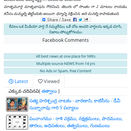
మాతృమూర్తి మాతృభాషను గౌరవించి, తెలుగు లో సొంతం గా 2 మాటలు రాయడం,
కనీసం మమ్మల్ని తిట్టేందుకు అయినా. ధర్మాన్ని రక్షించిన, అది మనల్ని కాపాడుతుంది.
కేవలం ఒక మీడియా వార్త నే నమ్మలేము, ఒకే చోట అందరి వార్తలను ఇక్కడ చూసి,
నిజాలు పోల్చుకోగలము
Facebook Comments
All best news at one place for NRIs
Multiple source NEWS from 14 yrs
No Ads or Spam, free Content
Latest
Viewed
ఎక్కువ చదివినవి(
తత్వాలు
)
సత్య హరిశ్చంద్ర నాటకం - వారణాసి, కాటిసీను - డీవీ
సుబ్బారావు గారి 9 పద్యాలు
పంచాంగము - రాశి చక్రము, నక్షత్రములు, పాదములు,
తారలు, అధిపతులు, తత్వములు, గుణములు