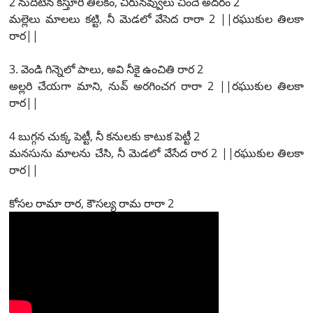
2 నుదిటిన కస్తూరి తిలకం, చిరునవ్వులు చిందే అదరం 2
మల్లెలు మాలలు కట్టి, నీ మెడలో వేసెద రారా 2 ||రఘుకుల తిలకా
రార||
3. వెండి గిన్నెలో పాలు, అవి నీకై ఉంచితి రార 2
అల్లరి చేయగా మాని, నువ్ అరగించగ రారా 2 ||రఘుకుల తిలకా
రార||
4 బుగ్గన చుక్క పెట్టీ, నీ కనులకు కాటుక పెట్టీ 2
మనసును మాలను చేసి, నీ మెడలో వేసేద రార 2 ||రఘుకుల తిలకా
రార||
కోసల రామా రార, కౌసల్య రామ రారా 2