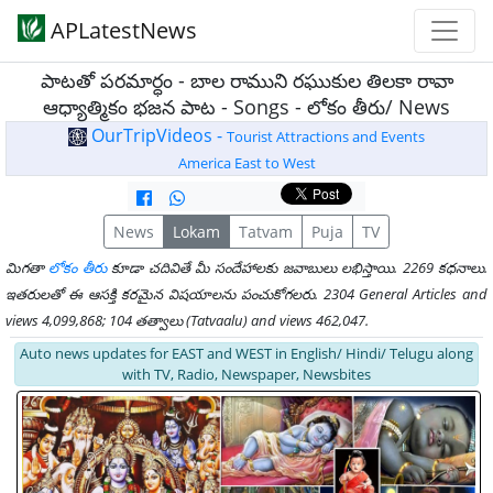
APLatestNews
పాటతో పరమార్ధం - బాల రాముని రఘుకుల తిలకా రావా
ఆధ్యాత్మికం భజన పాట - Songs - లోకం తీరు/ News
OurTripVideos -
Tourist Attractions and Events
America East to West
News
Lokam
Tatvam
Puja
TV
మిగతా
లోకం తీరు
కూడా చదివితే మీ సందేహాలకు జవాబులు లభిస్తాయి. 2269 కధనాలు.
ఇతరులతో ఈ ఆసక్తి కరమైన విషయాలను పంచుకోగలరు. 2304 General Articles and
views 4,099,868; 104 తత్వాలు (Tatvaalu) and views 462,047.
Auto news updates for EAST and WEST in English/ Hindi/ Telugu along
with TV, Radio, Newspaper, Newsbites