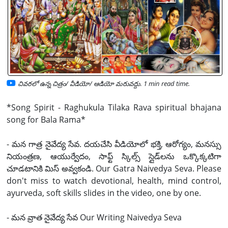
చివరలో ఉన్న చిత్రం/ వీడియో/ ఆడియో మరువద్దు
.
1 min read time.
*Song Spirit - Raghukula Tilaka Rava spiritual bhajana
song for Bala Rama*
- మన గాత్ర నైవేద్య సేవ. దయచేసి వీడియోలో భక్తి, ఆరోగ్యం, మనస్సు
నియంత్రణ, ఆయుర్వేదం, సాఫ్ట్ స్కిల్స్ స్లైడ్‌లను ఒక్కొక్కటిగా
చూడటానికి మిస్ అవ్వకండి. Our Gatra Naivedya Seva. Please
don't miss to watch devotional, health, mind control,
ayurveda, soft skills slides in the video, one by one.
- మన వ్రాత నైవేద్య సేవ Our Writing Naivedya Seva