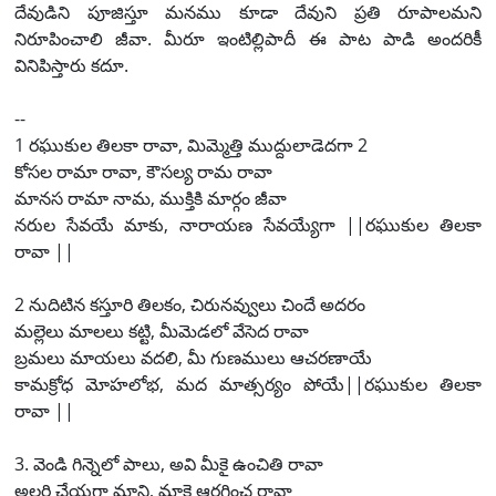
దేవుడిని పూజిస్తూ మనము కూడా దేవుని ప్రతి రూపాలమని
నిరూపించాలి జీవా. మీరూ ఇంటిల్లిపాదీ ఈ పాట పాడి అందరికీ
వినిపిస్తారు కదూ.
--
1 రఘుకుల తిలకా రావా, మిమ్మెత్తి ముద్దులాడెదగా 2
కోసల రామా రావా, కౌసల్య రామ రావా
మానస రామా నామ, ముక్తికి మార్గం జీవా
నరుల సేవయే మాకు, నారాయణ సేవయ్యేగా ||రఘుకుల తిలకా
రావా ||
2 నుదిటిన కస్తూరి తిలకం, చిరునవ్వులు చిందే అదరం
మల్లెలు మాలలు కట్టి, మీమెడలో వేసెద రావా
బ్రమలు మాయలు వదలి, మీ గుణములు ఆచరణాయే
కామక్రోధ మోహలోభ, మద మాత్సర్యం పోయే||రఘుకుల తిలకా
రావా ||
3. వెండి గిన్నెలో పాలు, అవి మీకై ఉంచితి రావా
అల్లరి చేయగా మాని, మాకై ఆరగించ రావా