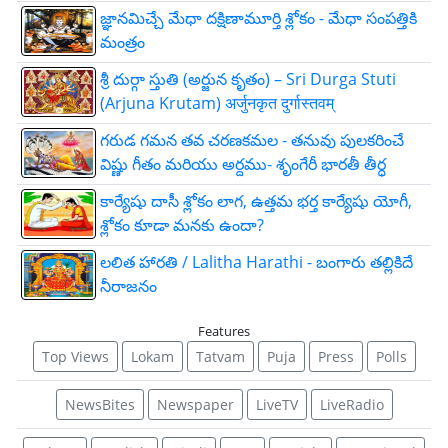
జ్ఞాన‌మిచ్చే మేధా ద‌క్షిణామూర్తి శ్లోకం - మేధా సంపత్తికి
మంత్రం
శ్రీ దుర్గా స్తుతి (అర్జున కృతం) – Sri Durga Stuti
(Arjuna Krutam) अर्जुनकृत दुर्गास्तवम्
గరుడ గమన తవ చరణకమల - తనువు పులకరించే
విష్ణు గీతం మరియు అర్దము- శృంగేరీ భారతీ తీర్ధ
కార్యేషు దాసీ శ్లోకం లాగ, ఉత్తమ భర్త కార్యేషు యోగీ,
శ్లోకం కూడా మనకు ఉందా?
లలిత హారతి / Lalitha Harathi - బంగారు తల్లికిదే
నీరాజనం
Features
Top Views
Lokam
Tatvam
Puja
Press
Polls
NewsBites
Newspaper
LiveTV
LiveRadio