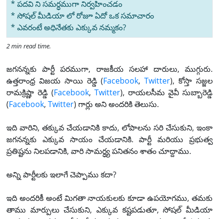
* పదవి ని సమర్ధముగా నిర్వహించడం
* సోషల్ మీడియా లో రోజూ ఏదో ఒక సమాచారం
* ఎవరంటే అధినేతకు ఎక్కువ నమ్మకం?
2 min read time.
జగనన్నకు పార్టీ పరముగా, రాజకీయ సలహా దారులు, ముగ్గురు.
ఉత్తరాంధ్ర విజయ సాయి రెడ్డి (
Facebook
,
Twitter
), కోస్తా సజ్జల
రామక్రిష్ణా రెడ్డి (
Facebook
,
Twitter
), రాయలసీమ వైవీ సుబ్బారెడ్డి
(
Facebook
,
Twitter
) గార్లు అని అందరికి తెలుసు.
ఇది వారిని, తక్కువ చేయడానికి కాదు, లోపాలను సరి చేసుకుని, ఇంకా
జగనన్నకు ఎక్కువ సాయం చేయడానికి. పార్టీ మరియు ప్రభుత్వ
ప్రతిష్టను నిలపడానికి, వారి సామర్ధ్య పనితనం శాతం చూద్దాము.
అన్ని పార్టీలకు ఇలాగే చెప్పాము కదా?
ఇది అందరికీ అంటే మిగతా నాయకులకు కూడా ఉపయోగము, తమకు
తాము మార్పులు చేసుకుని, ఎక్కువ కష్టపడుతూ, సోషల్ మీడియా