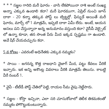
* * * సజ్జల గారిది మరీ ఘోరం - వాసి లేకపోయినా రాశి అంటే సంఖ్య
అన్నా ఎక్కువ ఉండాలి కదా? మరీ ఘోరముగా, ఏప్రిల్ నుంచి జూన్
దాకా - 20 కన్నా తక్కువ పోస్ట్ లు ట్విట్టర్లో. ఫేస్బుక్ అయితే మరీ
ఘోరం, మార్చ్ లో 1 మాత్రమే, ఇప్పటి దాకా ఏమీ లేదు. అంటే, ఆయన
అసలు పని చేస్తున్నారా అన్న అనుమానం వస్తుంది కదా? వైసీపీ వెబ్సైట్
లో ఉన్నా కూడా, తన సొంత పేరు మీద ఇక్కడ స్పష్టము గా ఉండాలి.
అవే షేర్ చేయవచ్చును కదా.
5 వ కోణం
- ఎవరంటే అధినేతకు ఎక్కువ నమ్మకం?
* సాయి - జగనన్న కొత్త రాజధాని వైజాగ్ మీద, పట్టు కేవలం వీరికే
ఇచ్చారు. ఇక అన్ని అకౌంట్ల వివరాలు వీరికి మాత్రమే తెలుసు. కాబట్టి
వీరే నంబర్ 1.
* వైవీ - టీటీడీ పోస్ట్ చేతిలో పెట్టి, రాయల సీమ వైపు నెట్టేసారు.
* సజ్జల - కోస్తా ఇచ్చినా, ఎలా సరి చూసుకోవాలో తెలీక తికమకలతో
నమ్మకం పోగొట్టుకుంటున్నారు.