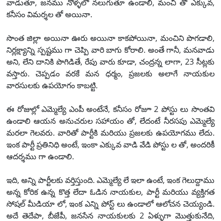
వాడుతూ, జనము నోళ్ళలో నలుగుతూ ఉండాలి, మంచి తో ఎక్కువ,
కనీసం విమర్శల తో అయినా.
సొంత జిల్లా అయినా ఊరు అయినా కాకపోయినా, మంచిని పొగడాలి,
నిర్లక్ష్యాన్ని స్పష్టము గా చెప్పి వారి బాగు కోరాలి. అంతే గానీ, మనవాడు
అని, లేని దానికి పొగిడితే, రేపు వారు కూడా, చంద్రన్న లాగా, 23 సీట్లకు
వస్తారు. చెప్పడం వరకే మన ధర్మం, ప్రజలకు అలాగే నాయకుల
వారసులకు ఉపయోగం కాబట్టి.
ఈ రోజుల్లో ఎమ్మెల్యే ఎంపీ అంటేనే, కనీసం రోజూ 2 పోస్టు లు సొంతవి
ఉండాలి ఆయన అనుచరుల సహాయం తో, లేదంటే నీరసపు ఎమ్మెల్యే
మరలా గెలవరు. వారితో పార్టీకి మరియు ప్రజలకు ఉపయోగము లేదు.
ఇంక పార్టీ ప్రతినిధి అంటే, ఇంకా ఎక్కువ వాడి వేడి పోస్టు ల తో, అందరికీ
ఆదర్శము గా ఉండాలి.
ఇది, అన్ని పార్టీలకు వర్తిస్తుంది. ఎమ్మెల్యే లే ఇలా ఉంటే, ఇంక గెలుద్దాము
అన్న కోరిక ఉన్న కొత్త లేదా ఓడిన నాయకుల, పార్టీ మరియు వ్యక్తిగత
సోషల్ మీడియా లో, ఇంక ఎన్ని పోస్ట్ లు ఉండాలో ఆలోచన చెయ్యండి.
అదే తెదేపా, బీజేపీ, జనసేన నాయకులకు 2 ఏళ్ళుగా మొత్తుకునేది,