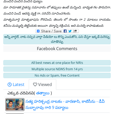
మంచిని పంచిన పెంచిన పుణ్యం.
మా సామాజిక చైతన్య సమాచారం లో తప్పులు ఉంటే మన్నించి, బాధ్యత గల పౌరునిగా,
మంచిని పెంచే, ఆదర్శ వ్యక్తి గా, సరిచేసి సూచించగలరు.
మాతృమూర్తి మాతృభాషను గౌరవించి, తెలుగు లో సొంతం గా 2 మాటలు రాయడం,
కనీసం మమ్మల్ని తిట్టేందుకు అయినా. ధర్మాన్ని రక్షించిన, అది మనల్ని కాపాడుతుంది.
అన్నీ వార్తలే, నాకు నచ్చిన వార్తా వీడియో లు కొన్ని ఎంచుకోని, పని చేస్తూ ఇక్కడే వినొచ్చు
చూడొచ్చు
Facebook Comments
All best news at one place for NRIs
Multiple source NEWS from 14 yrs
No Ads or Spam, free Content
Latest
Viewed
ఎక్కువ చదివినవి(
తత్వాలు
)
సత్య హరిశ్చంద్ర నాటకం - వారణాసి, కాటిసీను - డీవీ
సుబ్బారావు గారి 9 పద్యాలు