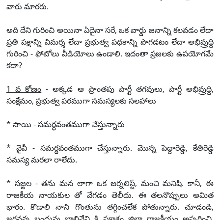
వారు మారరు.
అది దేని గురించి అయినా ఏదైనా సరే, ఒక వార్డు జనాన్ని కలవడం లేదా
ప్రతి పక్షాన్ని విమర్శ లేదా ప్రభుత్వ పధకాన్ని పొగడటం లేదా అభివ్రుద్ది
గురించి - ఫోటోలు వీడియోలు ఉండాలి. ఇదంతా ప్రజలకు ఉపయోగమే
కదా?
1 వ కోణం
- అక్కడ ఆ ప్రాంతపు పార్టీ తగవులు, పార్టీ అభివ్రుద్ది,
సంక్షేమం, ప్రభుత్వ పరముగా సమస్యలకు సలహాలు
* సాయి - సమర్ధవంతముగా చేస్తున్నారు
* వైవీ - సమర్ధవంతముగా చేస్తున్నారు. మొన్న పెద్దారెడ్డి, కేతిరెడ్డి
సమస్య మరలా రాలేదు.
* సజ్జల - తను మన లాగా ఒక జర్నలిస్ట్, మంచి మనిషి. కానీ, ఈ
రాజకీయ నాయకుల తో వేగడం తెలీదు. ఈ తలనొప్పులు అమిత
భారం. కొడాలి నాని గొంతును తగ్గించలేక పోతున్నారు. చూడండి,
జగనన్న బంధువు బాలినేని కి ప్రకాశం జిల్లా రాజకీయం అప్పగించి,