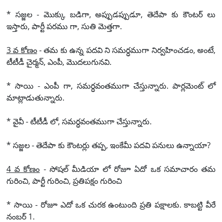
* సజ్జల - మొక్కు బడిగా, అప్పుడప్పుడూ, తెదేపా కు కౌంటర్ లు
ఇస్తారు, పార్టీ పరము గా, సుతి మెత్తగా.
3 వ కోణం
- తమ కు ఉన్న పదవి ని సమర్ధముగా నిర్వహించడం, అంటే,
టీటీడీ చైర్మన్, ఎంపీ, మొదలుగునవి.
* సాయి - ఎంపీ గా, సమర్ధవంతముగా చేస్తున్నారు. పార్లమెంట్ లో
మాట్లాడుతున్నారు.
* వైవీ - టీటీడీ లో, సమర్ధవంతముగా చేస్తున్నారు.
* సజ్జల - తెదేపా కు కౌంటర్లు తప్ప, ఇంకేమీ పదవి పనులు ఉన్నాయా?
4 వ కోణం
- సోషల్ మీడియా లో రోజూ ఏదో ఒక సమాచారం తమ
గురించి, పార్టీ గురించి, ప్రతిపక్షం గురించి
* సాయి - రోజూ ఎదో ఒక చురక ఉంటుంది ప్రతి పక్షాలకు. కాబట్టి వీరే
నంబర్ 1.