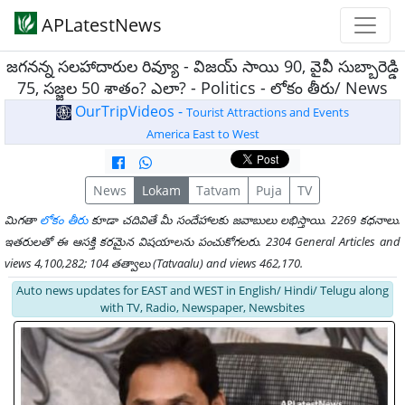
APLatestNews
జగనన్న సలహాదారుల రివ్యూ - విజయ్ సాయి 90, వైవీ సుబ్బారెడ్డి
75, సజ్జల 50 శాతం? ఎలా? - Politics - లోకం తీరు/ News
OurTripVideos -
Tourist Attractions and Events
America East to West
News
Lokam
Tatvam
Puja
TV
మిగతా
లోకం తీరు
కూడా చదివితే మీ సందేహాలకు జవాబులు లభిస్తాయి. 2269 కధనాలు.
ఇతరులతో ఈ ఆసక్తి కరమైన విషయాలను పంచుకోగలరు. 2304 General Articles and
views 4,100,282; 104 తత్వాలు (Tatvaalu) and views 462,170.
Auto news updates for EAST and WEST in English/ Hindi/ Telugu along
with TV, Radio, Newspaper, Newsbites