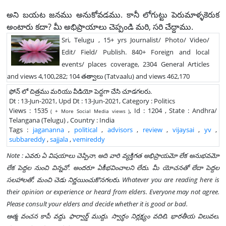
అని బయట జనము అనుకోవడము. కానీ లోగుట్టు పెరుమాళ్ళకెరుక
అంటారు కదా? మీ అభిప్రాయాలు చెప్పండి మరి, సరి చేద్దాము.
Sri, Telugu , 15+ yrs Journalist/ Photo/ Video/
Edit/ Field/ Publish. 840+ Foreign and local
events/ places coverage, 2304 General Articles
and views 4,100,282; 104 తత్వాలు (Tatvaalu) and views 462,170
ఫోన్ లో చిత్రము మరియు వీడియో పెద్దగా చేసి చూడగలరు.
Dt : 13-Jun-2021, Upd Dt : 13-Jun-2021, Category : Politics
Views : 1535
, Id : 1204 , State : Andhra/
( + More Social Media views )
Telangana (Telugu) , Country : India
Tags :
jagananna
,
political
,
advisors
,
review
,
vijaysai
,
yv
,
subbareddy
,
sajjala
,
vemireddy
Note : ఎవరు ఏ విషయాలు చెప్పినా, అది వారి వ్యక్తిగత అభిప్రాయమో లేక అనుభవమో
లేక పెద్దల నుంచి విన్నవో. అందరూ ఏకీభవించాలని లేదు. మీ యోచనతో లేదా పెద్దల
సలహాలతో, మంచి చెడు నిర్ణయించుకొనగలరు. Whatever you are reading here is
their opinion or experience or heard from elders. Everyone may not agree.
Please consult your elders and decide whether it is good or bad.
ఆత్మ వంచన కాపీ వద్దు, ఫార్వార్డ్ ముద్దు. స్వార్థం నిర్లక్ష్యం వదిలి, భారతీయ విలువల,