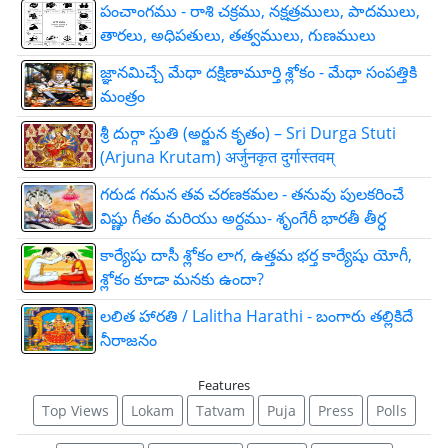
పంచాంగము - రాశి చక్రము, నక్షత్రములు, పాదములు,
తారలు, అధిపతులు, తత్వములు, గుణములు
జ్ఞాన‌మిచ్చే మేధా ద‌క్షిణామూర్తి శ్లోకం - మేధా సంపత్తికి
మంత్రం
శ్రీ దుర్గా స్తుతి (అర్జున కృతం) – Sri Durga Stuti
(Arjuna Krutam) अर्जुनकृत दुर्गास्तवम्
గరుడ గమన తవ చరణకమల - తనువు పులకరించే
విష్ణు గీతం మరియు అర్దము- శృంగేరీ భారతీ తీర్ధ
కార్యేషు దాసీ శ్లోకం లాగ, ఉత్తమ భర్త కార్యేషు యోగీ,
శ్లోకం కూడా మనకు ఉందా?
లలిత హారతి / Lalitha Harathi - బంగారు తల్లికిదే
నీరాజనం
Features
Top Views
Lokam
Tatvam
Puja
Press
Polls