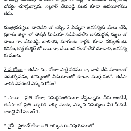
చోద్యం చూస్తున్నారు. నెల్లూర్ వేమిరెడ్డి వలన కూడా ఉపయోగము
లేదు.
మంత్రివర్యులు బాలినేని తో చెప్పి, 2 ఏళ్ళుగా జగనన్నకు మేలు చేసే,
ప్రకాశం జిల్లా లో సోషల్ మీడియా నడిపించలేని అసమర్ధత, సజ్జల తో
పాటు గా, వేమిరెడ్డి, బాలినెని, మాగుంట గార్లకు కూడా దక్కుతుంది.
కనీసం, కొత్త కలెక్టర్ తో అయినా, చేయించ గలరో లేదో చూడాలి, జగనన్న
కు మంచి.
2 వ కోణం
- తెదేపా ను, రోజూ పార్టీ పరము గా, వాడి వేడి మాటలతో
ఎదుర్కోవడం, బొమ్మలతో వీడియోలతో కూడా. ముగ్గురులో, తెదేపా
వారికి ఎవరంటే ఎక్కువ కోపం?
* సాయి - ప్రతి రోజూ, సమర్ధవంతముగా చేస్తున్నారు. వీరు అంటేనే,
తెదేపా లో ప్రతి ఒక్కరికి ఒళ్ళు మంట, ఎక్కువ విమర్శలు వీరి మీదనే.
కాబట్టి వీరే నంబర్ 1.
* వైవీ - సైలెంట్ లేదా అతి తక్కువ ఈ విషయములో