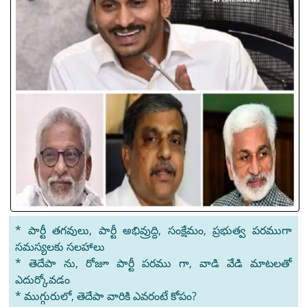
* పార్టీ తగవులు, పార్టీ అభివ్రుద్ది, సంక్షేమం, ప్రభుత్వ పరముగా
సమస్యలకు సలహాలు
* తెదేపా ను, రోజూ పార్టీ పరము గా, వాడి వేడి మాటలతో
ఎదుర్కోవడం
* ముగ్గురులో, తెదేపా వారికి ఎవరంటే కోపం?