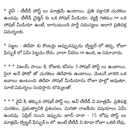
* వైవీ - టీటీడీ పోస్ట్ లు మాత్రమే ఉంటాయి. ప్రతి పక్షానికి చురకలు
ఉండవు. టీటీడీ చైర్మన్ కు ఒక సోషల్ మీడియా, వ్యక్తి గతము గా ఒక
సోషల్ మీడియా ఉంటే, బాగుంటుంది పార్టీ సమస్యలు అలాగె ప్రతిపక్ష
విమర్శలకు.
* సజ్జల - తెదేపా కు కౌంటర్లు అప్పుడప్పుడు ట్విట్టర్ లో తప్ప, రోజూ
ఫేస్బుక్ లో ఏమీ పెట్టడం లేదు. చాలా నీరసం గా ఉంది, ఆ సమాచారం.
* * * విజయ్ సాయి కి, రోజుకు కనీసం 3 సోషల్ పోస్ట్ లు ఉంటాయి.
సైరా అనే ఫోటో తో చురకలు తెదేపాకు ఉంటాయి, వెంటనే వారిది ఒక
జవాబు ఉంటుంది. తెదేపా సోషల్ మీడియాను రోజూ ఫాల్లో అవుతూ,
సూటి విమర్శలు సంధిస్తారు బొమ్మలతో.
* * * వైవీ కి, తక్కువ సోషల్ పోస్ట్ లు, అవీ టీటీడీ వి మాత్రమే. ప్రతిపక్ష
చురకలు, ప్రభుత్వానికి ప్రశంసలు, మిగతా రాజకీయ విషయాలు ఏమీ
ఉండవు. ఏప్రిల్ నుంచి ఇప్పుడు జూన్ దాకా - 15 లోపు పోస్ట్ లు
మాత్రమే ట్విట్టర్ ఫేస్బుక్ ల లో. అంటే టీటీడీ వి కూడా రోజూ ఒకటి లేవు.