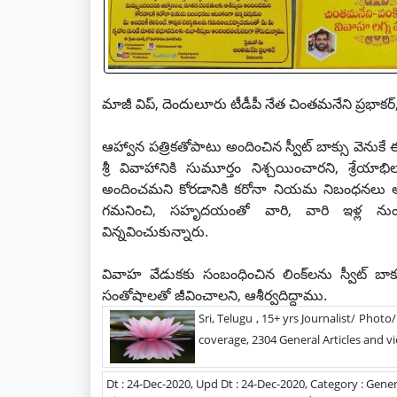
మాజీ విప్, దెందులూరు టీడీపీ నేత చింతమనేని ప్రభాక
ఆహ్వాన పత్రికతోపాటు అందించిన స్వీట్‌ బాక్సు వెనుకే
శ్రీ వివాహానికి సుమూర్తం నిశ్చయించారని, శ్రే
అందించమని కోరడానికి కరోనా నియమ నిబంధనలు ఆటంక
గమనించి, సహృదయంతో వారి, వారి ఇళ్ల నుం
విన్నవించుకున్నారు.
వివాహ వేడుకకు సంబంధించిన లింక్‌లను స్వీట్ బాక
సంతోషాలతో జీవించాలని, ఆశీర్వదిద్దాము.
Sri, Telugu , 15+ yrs Journalist/ Photo
coverage, 2304 General Articles and vi
Dt : 24-Dec-2020, Upd Dt : 24-Dec-2020, Category : Gener