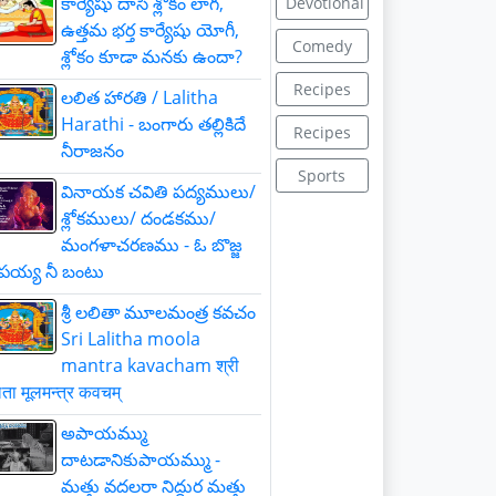
కార్యేషు దాసీ శ్లోకం లాగ,
Devotional
ఉత్తమ భర్త కార్యేషు యోగీ,
Comedy
శ్లోకం కూడా మనకు ఉందా?
Recipes
లలిత హారతి / Lalitha
Harathi - బంగారు తల్లికిదే
Recipes
నీరాజనం
Sports
వినాయక చవితి పద్యములు/
శ్లోకములు/ దండకము/
మంగళాచరణము - ఓ బొజ్జ
పయ్య నీ బంటు
శ్రీ లలితా మూలమంత్ర కవచం
Sri Lalitha moola
mantra kavacham श्री
ता मूलमन्त्र कवचम्
అపాయమ్ము
దాటడానికుపాయమ్ము -
మత్తు వదలరా నిద్దుర మత్తు