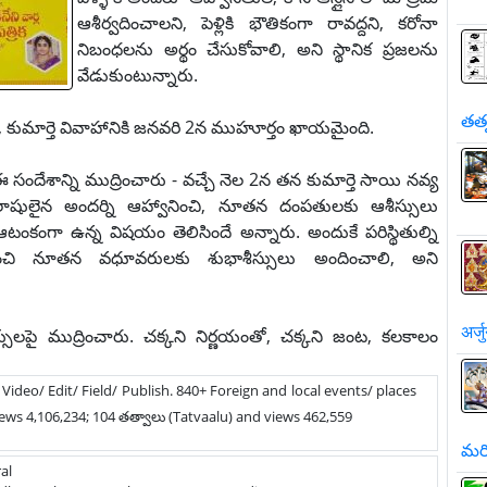
ఆశీర్వదించాలని, పెళ్లికి భౌతికంగా రావద్దని, కరోనా
నిబంధలను అర్థం చేసుకోవాలి, అని స్థానిక ప్రజలను
వేడుకుంటున్నారు.
తత
ర్, కుమార్తె వివాహానికి జనవరి 2న ముహూర్తం ఖాయమైంది.
 ఈ సందేశాన్ని ముద్రించారు - వచ్చే నెల 2న తన కుమార్తె సాయి నవ్య
యాభిలాషులైన అందర్ని ఆహ్వానించి, నూతన దంపతులకు ఆశీస్సులు
ంగా ఉన్న విషయం తెలిసిందే అన్నారు. అందుకే పరిస్థితుల్ని
చి నూతన వధూవరులకు శుభాశీస్సులు అందించాలి, అని
अर्ज
్సులపై ముద్రించారు. చక్కని నిర్ణయంతో, చక్కని జంట, కలకాలం
/ Video/ Edit/ Field/ Publish. 840+ Foreign and local events/ places
ews 4,106,234; 104 తత్వాలు (Tatvaalu) and views 462,559
మరి
al