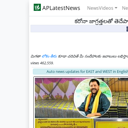
APLatestNews
NewsVideos
Ne
కరోనా జాగ్రత్తలతో తెదే
మిగతా
లోకం తీరు
కూడా చదివితే మీ సందేహాలకు జవాబులు లభిస్తా
views 462,559.
Auto news updates for EAST and WEST in English