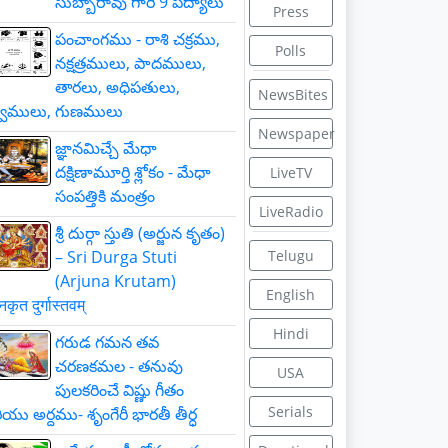
సుబ్బారావు గారి 9 పద్యాలు
Press
పంచాంగము - రాశి చక్రము,
Polls
నక్షత్రములు, పాదములు,
తారలు, అధిపతులు,
NewsBites
్వములు, గుణములు
Newspaper
జ్ఞాన‌మిచ్చే మేధా
ద‌క్షిణామూర్తి శ్లోకం - మేధా
LiveTV
సంపత్తికి మంత్రం
LiveRadio
శ్రీ దుర్గా స్తుతి (అర్జున కృతం)
– Sri Durga Stuti
Telugu
(Arjuna Krutam)
English
ुनकृत दुर्गास्तवम्
Hindi
గరుడ గమన తవ
చరణకమల - తనువు
USA
పులకరించే విష్ణు గీతం
Serials
యు అర్దము- శృంగేరీ భారతీ తీర్ధ