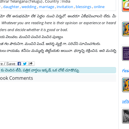
 Andhra/ Telangana (Telugu) , Country : India
r
,
daughter
,
wedding
,
marriage
,
invitation
,
blessings
,
online
ాయమో లేక అనుభవమో లేక పెద్దల నుంచి విన్నవో. అందరూ ఏకీభవించాలని లేదు. మీ
Whatever you are reading here is their opinion or experience or heard
ders and decide whether it is good or bad.
ి, భారతీయ విలువల, మంచిని పంచిన పెంచిన పుణ్యం.
ల పౌరునిగా, మంచిని పెంచే, ఆదర్శ వ్యక్తి గా, సరిచేసి సూచించగలరు.
రాయడం, కనీసం మమ్మల్ని తిట్టేందుకు అయినా. ధర్మాన్ని రక్షించిన, అది మనల్ని
కు చెందిన టీవీ, పత్రిక వార్తలు ఇక్కడే, ఒక చోటే చూడొచ్చు
గణ
book Comments
ललि