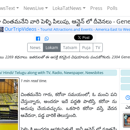
wsText
NewsLive
LokaTatNews
Press
Polls
పా చింతమనేని వారి పెళ్ళి పిలుపు, ఆన్లైన్ లో దీవెనలు - Ge
OurTripVideos -
Tourist Attractions and Events - America East to Wes
News
Lokam
Tatvam
Puja
TV
యి. 2269 కధనాలు. ఇతరులతో ఈ ఆసక్తి కరమైన విషయాలను పంచుకోగలరు. 2304 General
/ Hindi/ Telugu along with TV, Radio, Newspaper, Newsbites
1 min read time.
చింతమనేని గారు, కరోనా సమయంలో, ఓ మంచి పని
చేస్తున్నారు, అందరూ ఇదే పద్దతి పాటిస్తే, కరోనా ను
ఎక్
అదుపు చేయవచ్చును. ఒకసారి కరోనా వస్తే, వేదన
ఆవేదనా, పడ్డ వారికే తెలుస్తుంది.
పెళ్ళి కి అందరూ ఆహ్వానితులే, కానీ ఆన్లైన్ లో మాత్రమే