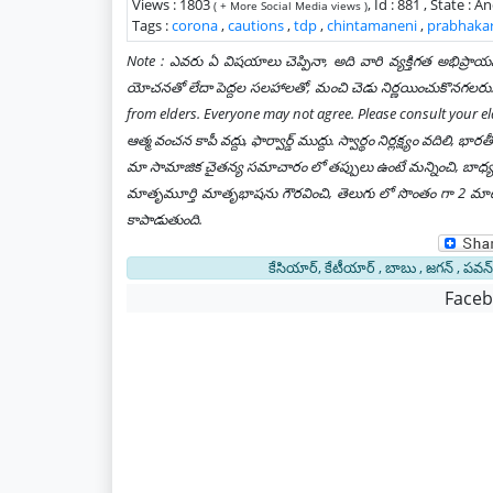
Views : 1803
, Id : 881 , State :
( + More Social Media views )
Tags :
corona
,
cautions
,
tdp
,
chintamaneni
,
prabhaka
Note : ఎవరు ఏ విషయాలు చెప్పినా, అది వారి వ్యక్తిగత అభిప్ర
యోచనతో లేదా పెద్దల సలహాలతో, మంచి చెడు నిర్ణయించుకొనగలరు. 
from elders. Everyone may not agree. Please consult your el
ఆత్మ వంచన కాపీ వద్దు, ఫార్వార్డ్ ముద్దు. స్వార్థం నిర్లక్ష్యం వదిల
మా సామాజిక చైతన్య సమాచారం లో తప్పులు ఉంటే మన్నించి, బాధ్యత గ
మాతృమూర్తి మాతృభాషను గౌరవించి, తెలుగు లో సొంతం గా 2 మాటలు 
కాపాడుతుంది.
కేసియార్, కేటీయార్ , బాబు , జగన్ , పవన్ 
Face