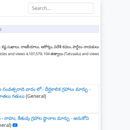
t
 కష్ట సుఖాలు, రాజకీయాలు, ఆరోగ్యం, విదేశీ కధలు, పార్టీలు నాయకులు
ticles and views 4,107,579; 104 తత్వాలు (Tatvaalu) and views
 సంవత్సరాది వారం లో - దీర్ఘకాలిక గ్రహాలు మార్పు -
రాతలు గతులు
(General)
3వ - రాహు, కేతువు గ్రహాల స్థానాల మార్పు - అనుకోని
eral)