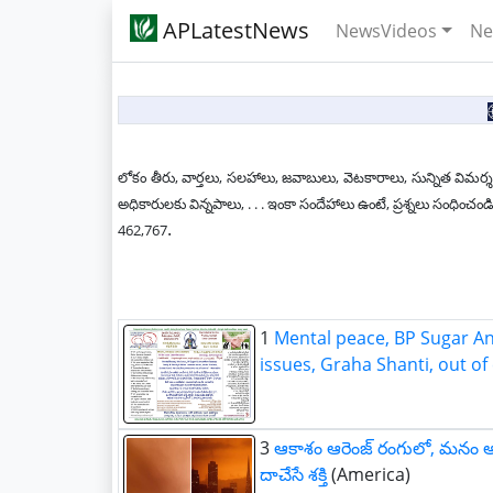
APLatestNews
NewsVideos
Ne
లోకం తీరు, వార్తలు, సలహాలు, జవాబులు, వెటకారాలు, సున్నిత విమర్శ
అధికారులకు విన్నపాలు, . . . ఇంకా సందేహాలు ఉంటే, ప్రశ్నలు సం
.
462,767
1
Mental peace, BP Sugar An
issues, Graha Shanti, out of
3
ఆకాశం ఆరెంజ్ రంగులో, మనం అర
దాచేసే శక్తి
(America)