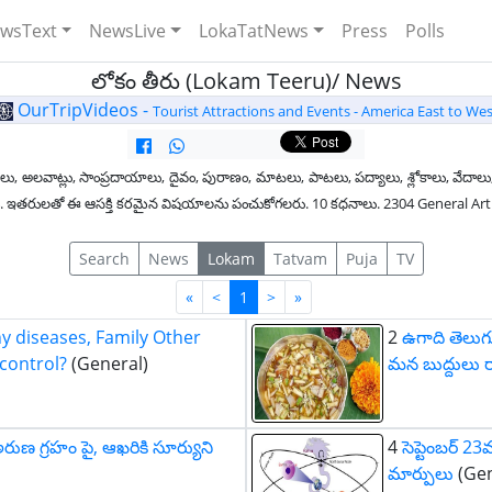
wsText
NewsLive
LokaTatNews
Press
Polls
లోకం తీరు (Lokam Teeru)/ News
OurTripVideos -
Tourist Attractions and Events - America East to Wes
లు, అలవాట్లు, సాంప్రదాయాలు, దైవం, పురాణం, మాటలు, పాటలు, పద్యాలు, శ్లోకాలు, వేదాలు,
ధించండి. ఇతరులతో ఈ ఆసక్తి కరమైన విషయాలను పంచుకోగలరు. 10 కధనాలు. 2304 General Ar
Search
News
Lokam
Tatvam
Puja
TV
First
Last
«
<
1
>
»
y diseases, Family Other
2
ఉగాది తెలుగు
 control?
(General)
మన బుద్దులు 
ుణ గ్రహం పై, ఆఖరికి సూర్యుని
4
సెప్టెంబర్ 2
మార్పులు
(Gen