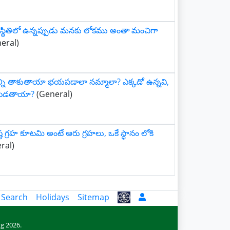
చ స్థితిలో ఉన్నప్పుడు మనకు లోకము అంతా మంచిగా
eral)
ల్ని తాకుతాయా భయపడాలా నమ్మాలా? ఎక్కడో ఉన్నవి,
ి పెడతాయా?
(General)
్ట గ్రహ కూటమి అంటే ఆరు గ్రహలు, ఒకే స్ధానం లోకి
ral)
 Search
Holidays
Sitemap
g 2026.