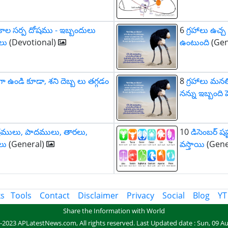
కాల సర్ప దోషము - ఇబ్బందులు
6
గ్రహాలు ఉచ్
లు
(Devotional)
ఉంటుంది
(Gen
 ఉండి కూడా, శని దెబ్బ లు తగ్గడం
8
గ్రహాలు మన
నన్ను ఇబ్బంద
షత్రములు, పాదములు, తారలు,
10
డిసెంబర్ షష
లు
(General)
వస్తాయి
(Gene
ks
Tools
Contact
Disclaimer
Privacy
Social
Blog
YT
Share the Information with World
-2023 APLatestNews.com, All rights reserved.
Last Updated date : Sun, 09 Au