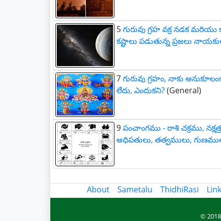
5
గురువు గ్రహ వక్ర నడక మరియు 
కష్టాలు పడుతున్న ప్రజలు నాయకు
7
గురువు గ్రహం, నాకు అనుకూలంగా
లేదు, ఎందుకని?
(General)
9
పంచాంగము - రాశి చక్రము, నక్
అధిపతులు, తత్వములు, గుణము
About
Sametalu
ThidhiRasi
Lin
© 2018