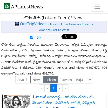
APLatestNews
లోకం తీరు (Lokam Teeru)/ News
OurTripVideos -
Tourist Attractions and Events
America East to West
లోకం తీరు, వార్తలు, సలహాలు, జవాబులు, వెటకారాలు, సున్నిత విమర్శలు, అలవాట్లు,
సాంప్రదాయాలు, దైవం, పురాణం, మాటలు, పాటలు, పద్యాలు, శ్లోకాలు, వేదాలు, కష్ట
సుఖాలు, రాజకీయాలు, ఆరోగ్యం, విదేశీ కధలు, పార్టీలు నాయకులు అధికారులకు విన్నపాలు, .
. . ఇంకా సందేహాలు ఉంటే, ప్రశ్నలు సంధించండి. ఇతరులతో ఈ ఆసక్తి కరమైన విషయాలను
పంచుకోగలరు. 8 కధనాలు. 2304 General Articles and views 4,107,670; 104
.
తత్వాలు (Tatvaalu) and views 462,776
Search
News
Lokam
Tatvam
Puja
TV
First
Last
«
<
1
>
»
1
పాటతో పరమార్ధం - శివ గోవింద గోవింద -
వెలుగునీడలు - ఏఎన్ఆర్, సావిత్రి, ఎస్వీఆర్,