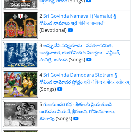
జగ్గయ్య, రేలంగి
(Songs)
2
Sri Govinda Namavali (Namalu) శ్రీ
గోవింద నామాలు श्री गोविन्द नामावली
(Devotional)
3
అప్పుచేసి పప్పుకూడు - నవకళాసమితి,
ఆంధ్రనాటక, భజగోవింద 5 పద్యాలు - ఎన్టీఆర్,
సావిత్రి, జమున
(Songs)
4
Sri Govinda Damodara Stotram శ్రీ
గోవింద దామోదర స్తోత్రం श्री गोविन्द दामोदर स्तोत्रम्
(Songs)
5
గుణసుందరి కథ - శ్రీతులసి ప్రియతులసి
జయము నీయవే, శ్రీరంజని, గోవిందరాజుల,
శివరావు
(Songs)