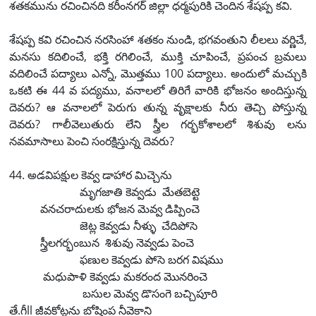
శతకమును రచించినది కరీంనగర్ జిల్లా ధర్మపురికి చెందిన శేషప్ప కవి.
శేషప్ప కవి రచించిన నరసింహా శతకం నుండి, భగవంతుని లీలలు వర్ణిచే,
మనసు కదిలించే, భక్తి రగిలించే, ముక్తి చూపించే, ప్రపంచ బ్రమలు
వదిలించే పద్యాలు ఎన్నో, మొత్తము 100 పద్యాలు. అందులో మచ్చుకి
ఒకటి ఈ 44 వ పద్యము, వనాలలో తిరిగే వారికి భోజనం అందిస్తున్న
దెవరు? ఆ వనాలలో పెరుగు తున్న వృక్షాలకు నీరు తెచ్చి పోస్తున్న
దెవరు? గాలీవెలుతురు లేని స్త్రీల గర్భకోశాలలో శిశువు లను
నవమాసాలు పెంచి సంరక్షిస్తున్న దెవరు?
44. అడవిపక్షుల కెవ్వ డాహార మిచ్చెను
మృగజాతి కెవ్వడు మేతబెట్టె
వనచరాదులకు భోజన మెవ్వ డిప్పించె
జెట్ల కెవ్వడు నీళ్ళు చేదిపోసె
స్త్రీలగర్భంబున శిశువు నెవ్వడు పెంచె
ఫణుల కెవ్వడు పోసె బరగ విషము
మధుపాళి కెవ్వడు మకరంద మొనరించె
బసుల మెవ్వ డొసంగె బచ్చిపూరి
తే.గీll జీవకోట్లను బోషింప నీవెకాని