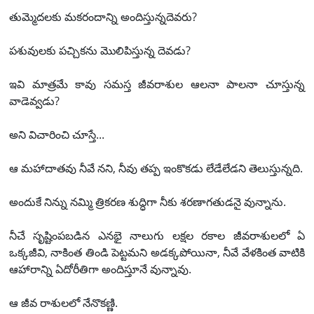
తుమ్మెదలకు మకరందాన్ని అందిస్తున్నదెవరు?
పశువులకు పచ్చికను మొలిపిస్తున్న దెవడు?
ఇవి మాత్రమే కావు సమస్త జీవరాశుల ఆలనా పాలనా చూస్తున్న
వాడెవ్వడు?
అని విచారించి చూస్తే...
ఆ మహాదాతవు నీవే నని, నీవు తప్ప ఇంకొకడు లేడేలేడని తెలుస్తున్నది.
అందుకే నిన్ను నమ్మి త్రికరణ శుద్ధిగా నీకు శరణాగతుడనై వున్నాను.
నీచే సృష్టింపబడిన ఎనభై నాలుగు లక్షల రకాల జీవరాశులలో ఏ
ఒక్కజీవి, నాకింత తిండి పెట్టమని అడక్కపోయినా, నీవే వేళకింత వాటికి
ఆహారాన్ని ఏదోరీతిగా అందిస్తూనే వున్నావు.
ఆ జీవ రాశులలో నేనొకణ్ణి.