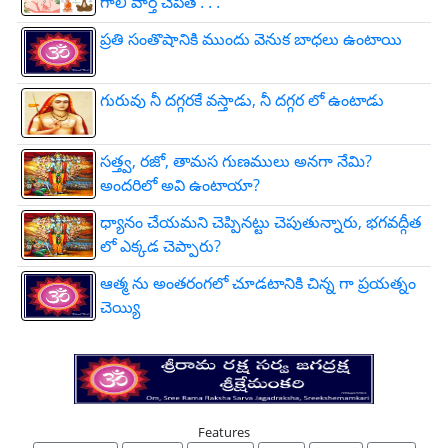
గాలి వార్త చెపితే . . .
ప్రతి సంతొషానికి ముందు వెనుక బాధలు ఉంటాయి
గురువు నీ దగ్గరకే వస్తాడు, నీ దగ్గర లో ఉంటాడు
సత్త్వ, రజో, తామస గుణములు అనగా నేమి?
అందరిలో అవి ఉంటాయా?
ధ్యానం చేయమని చెప్పినట్టు చెపుతున్నారు, భగవద్గీత
లో ఎక్కడ చెప్పారు?
ఆత్మ ను అంతరంగలో చూడటానికి చిన్న గా ప్రయత్నం
చెయ్యి
Features