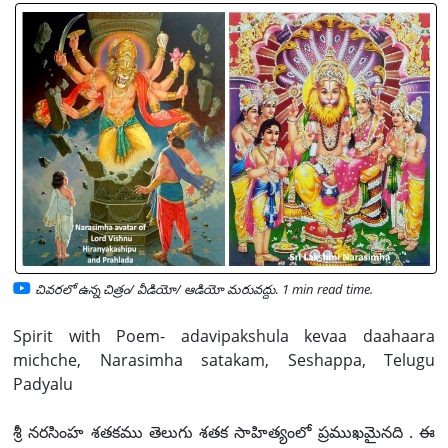
చివరలో ఉన్న చిత్రం/ వీడియో/ ఆడియో మరువద్దు
.
1 min read time.
Spirit with Poem- adavipakshula kevaa daahaara
michche, Narasimha satakam, Seshappa, Telugu
Padyalu
శ్రీ నరసింహ శతకము తెలుగు శతక సాహిత్యంలో ప్రముఖమైనది . ఈ