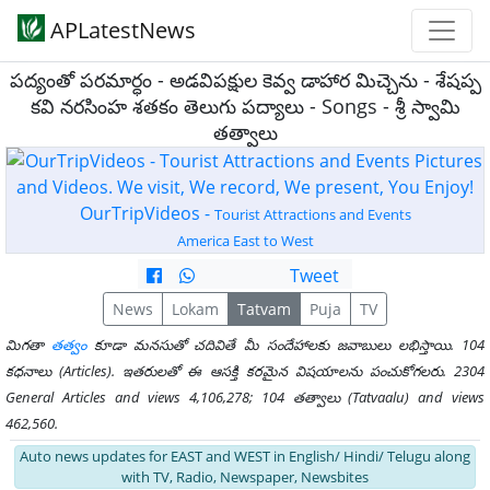
APLatestNews
పద్యంతో పరమార్ధం - అడవిపక్షుల కెవ్వ డాహార మిచ్చెను - శేషప్ప
కవి నరసింహ శతకం తెలుగు పద్యాలు - Songs - శ్రీ స్వామి
తత్వాలు
OurTripVideos -
Tourist Attractions and Events
America East to West
Tweet
News
Lokam
Tatvam
Puja
TV
మిగతా
తత్వం
కూడా మనసుతో చదివితే మీ సందేహాలకు జవాబులు లభిస్తాయి. 104
కధనాలు (Articles). ఇతరులతో ఈ ఆసక్తి కరమైన విషయాలను పంచుకోగలరు. 2304
General Articles and views 4,106,278; 104 తత్వాలు (Tatvaalu) and views
462,560.
Auto news updates for EAST and WEST in English/ Hindi/ Telugu along
with TV, Radio, Newspaper, Newsbites