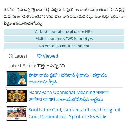
గమనిక - పైన ఉన్న "శ్రీ రామ రక్ష" పిక్చరు ను స్టికర్ గా, ఇంటి గుమ్మం తలుపు మీద, ఫ్రిడ్జ్
మీద, పూజ గది లో, ఇంటిలో కనపడే చోట, వాహనము మీద రక్షణ లేదా గుర్తు(స్మరణ) గా
వీలైతే ఉపయోగించుకోవచ్చు.
All best news at one place for NRIs
Multiple source NEWS from 14 yrs
No Ads or Spam, free Content
Latest
Viewed
Latest Article/కొత్తగా వచ్చినవి
పాహి రామ ప్రభో - భగవాన్ శ్రీ రామ - భద్రాచల
రామదాసు కీర్తన
Naarayana Upanishat Meaning नारायण
उपनिषत का अर्थ నారాయణోపనిషత్ అర్ధము
Soul is the God, can see and reach original
God, Paramatma - Spirit of 365 wicks