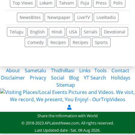
Top Views
Lokam
Tatvam
Puja
Press
Polls
NewsBites
Newspaper
LiveTV
LiveRadio
Telugu
English
Hindi
USA
Serials
Devotional
Comedy
Recipes
Recipes
Sports
About
Sametalu
ThidhiRasi
Links
Tools
Contact
Disclaimer
Privacy
Social
Blog
YT Search
Holidays
Sitemap
Share the Information with World
© 2018-2023 APLatestNews.com, All rights reserved.
Last Updated date : Sat, 08 Aug 2026.