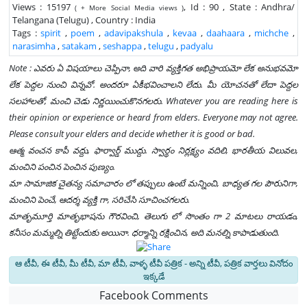
Views : 15197
, Id : 90 , State : Andhra/
( + More Social Media views )
Telangana (Telugu) , Country : India
Tags :
spirit
,
poem
,
adavipakshula
,
kevaa
,
daahaara
,
michche
,
narasimha
,
satakam
,
seshappa
,
telugu
,
padyalu
Note : ఎవరు ఏ విషయాలు చెప్పినా, అది వారి వ్యక్తిగత అభిప్రాయమో లేక అనుభవమో
లేక పెద్దల నుంచి విన్నవో. అందరూ ఏకీభవించాలని లేదు. మీ యోచనతో లేదా పెద్దల
సలహాలతో, మంచి చెడు నిర్ణయించుకొనగలరు. Whatever you are reading here is
their opinion or experience or heard from elders. Everyone may not agree.
Please consult your elders and decide whether it is good or bad.
ఆత్మ వంచన కాపీ వద్దు, ఫార్వార్డ్ ముద్దు. స్వార్థం నిర్లక్ష్యం వదిలి, భారతీయ విలువల,
మంచిని పంచిన పెంచిన పుణ్యం.
మా సామాజిక చైతన్య సమాచారం లో తప్పులు ఉంటే మన్నించి, బాధ్యత గల పౌరునిగా,
మంచిని పెంచే, ఆదర్శ వ్యక్తి గా, సరిచేసి సూచించగలరు.
మాతృమూర్తి మాతృభాషను గౌరవించి, తెలుగు లో సొంతం గా 2 మాటలు రాయడం,
కనీసం మమ్మల్ని తిట్టేందుకు అయినా. ధర్మాన్ని రక్షించిన, అది మనల్ని కాపాడుతుంది.
ఆ టీవీ, ఈ టీవీ, మీ టీవీ, మా టీవీ, వాళ్ళ టీవీ పత్రిక - అన్ని టీవీ, పత్రిక వార్తలు వినోదం
ఇక్కడే
Facebook Comments