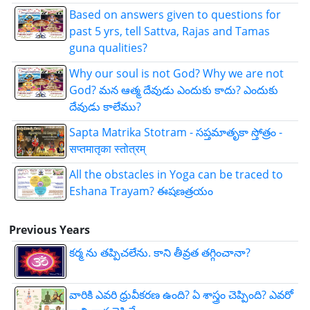
Based on answers given to questions for
past 5 yrs, tell Sattva, Rajas and Tamas
guna qualities?
Why our soul is not God? Why we are not
God? మన ఆత్మ దేవుడు ఎందుకు కాదు? ఎందుకు
దేవుడు కాలేము?
Sapta Matrika Stotram - సప్తమాతృకా స్తోత్రం -
सप्तमातृका स्तोत्रम्
All the obstacles in Yoga can be traced to
Eshana Trayam? ఈషణత్రయం
Previous Years
కర్మ ను తప్పిచలేను. కాని తీవ్రత తగ్గించానా?
వారికి ఎవరి ధ్రువీకరణ ఉంది? ఏ శాస్త్రం చెప్పింది? ఎవరో