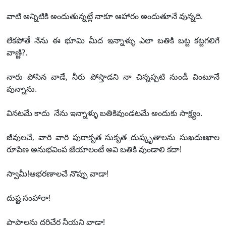
వాటి అన్నిటికి అందుతున్నట్లే నాకూ ఆహారం అందుతూనే వున్నది.
లేకపోతే నేను ఈ భూమి మీద ఇన్నాళ్ళు ఎలా బతికి బట్ట కట్టగలిగే
వాణ్ణి?.
నారు పోసిన వాడే, నీరు పోస్తాడని నా చిన్నప్పటి నుండీ వింటూనే
వున్నాను.
వినటమే కాదు నేను ఇన్నాళ్ళు బతికివుండటమే అందుకు సాక్ష్యం.
జీవులచే, వారి వారి పురాకృత సుకృత దుష్కృతాలను సుఖదుఃఖాల
రూపేణ అనుభవింప జేయాలంటే అవి బతికి వుండాలి కదా!
స్వామీ!ఆభరణాలచే నొప్పు వాడా!
దుష్ట సంహారా!
పాపాలను దరిచేర నీయని వాడా!