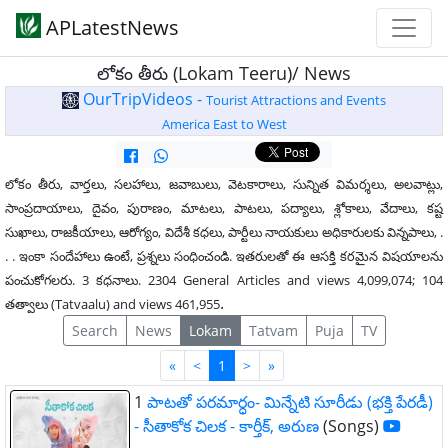
APLatestNews
లోకం తీరు (Lokam Teeru)/ News
OurTripVideos -
Tourist Attractions and Events
America East to West
లోకం తీరు, వార్తలు, సలహాలు, జవాబులు, వెటకారాలు, సున్నిత విమర్శలు, అలవాట్లు,
సాంప్రదాయాలు, దైవం, పురాణం, మాటలు, పాటలు, పద్యాలు, శ్లోకాలు, వేదాలు, కష్ట
సుఖాలు, రాజకీయాలు, ఆరోగ్యం, విదేశీ కధలు, పార్టీలు నాయకులు అధికారులకు విన్నపాలు, .
. . ఇంకా సందేహాలు ఉంటే, ప్రశ్నలు సంధించండి. ఇతరులతో ఈ ఆసక్తి కరమైన విషయాలను
పంచుకోగలరు. 3 కధనాలు. 2304 General Articles and views 4,099,074; 104
.
తత్వాలు (Tatvaalu) and views 461,955
Search
News
Lokam
Tatvam
Puja
TV
First
Last
«
<
1
>
»
1
పాటతో పరమార్ధం- మిన్నేటి సూరీడు (భక్తి పేరడీ)
- సీతాకోక చిలక - కార్తీక్, అరుణ
(Songs)