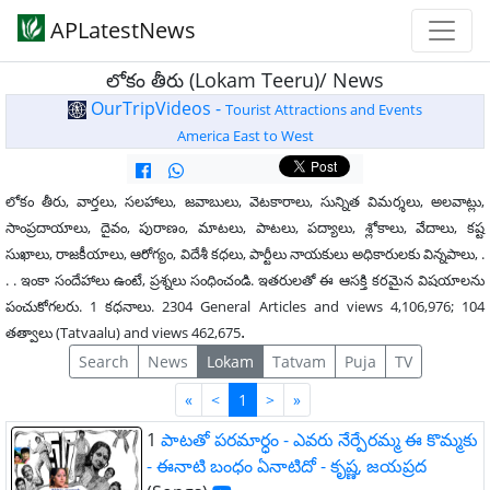
APLatestNews
లోకం తీరు (Lokam Teeru)/ News
OurTripVideos -
Tourist Attractions and Events
America East to West
లోకం తీరు, వార్తలు, సలహాలు, జవాబులు, వెటకారాలు, సున్నిత విమర్శలు, అలవాట్లు,
సాంప్రదాయాలు, దైవం, పురాణం, మాటలు, పాటలు, పద్యాలు, శ్లోకాలు, వేదాలు, కష్ట
సుఖాలు, రాజకీయాలు, ఆరోగ్యం, విదేశీ కధలు, పార్టీలు నాయకులు అధికారులకు విన్నపాలు, .
. . ఇంకా సందేహాలు ఉంటే, ప్రశ్నలు సంధించండి. ఇతరులతో ఈ ఆసక్తి కరమైన విషయాలను
పంచుకోగలరు. 1 కధనాలు. 2304 General Articles and views 4,106,976; 104
.
తత్వాలు (Tatvaalu) and views 462,675
Search
News
Lokam
Tatvam
Puja
TV
First
Last
«
<
1
>
»
1
పాటతో పరమార్ధం - ఎవరు నేర్పేరమ్మ ఈ కొమ్మకు
- ఈనాటి బంధం ఏనాటిదో - కృష్ణ, జయప్రద