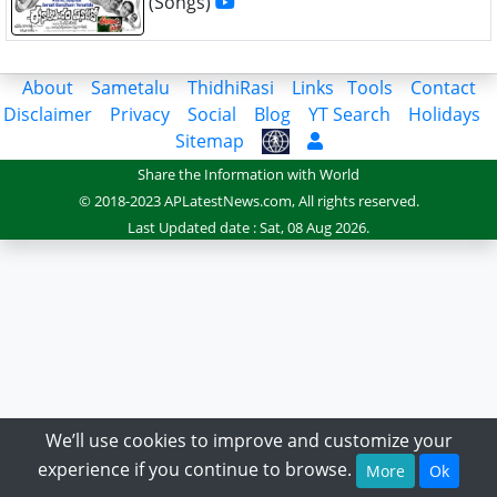
(Songs)
About
Sametalu
ThidhiRasi
Links
Tools
Contact
Disclaimer
Privacy
Social
Blog
YT Search
Holidays
Sitemap
Share the Information with World
© 2018-2023 APLatestNews.com, All rights reserved.
Last Updated date : Sat, 08 Aug 2026.
We’ll use cookies to improve and customize your
experience if you continue to browse.
More
Ok