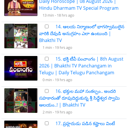
Daily Horoscope | 08 August 2026 |
Hindu Dharmam TV Special Program
13 min -
18 hrs ago
14. ఆలయ నిర్మాణంలో భాగస్వాములైన
వారికి దేవుడి అనుగ్రహం ఎలా ఉంటుంది |
Bhakthi TV
1 min -
19 hrs ago
15. భక్తి టీవీ పంచాంగం | 8th August
2026 | Bhakthi TV Panchangam in
Telugu | Daily Telugu Panchangam
0 min -
19 hrs ago
16. భక్తుల మహా సంకల్పం.. అందరి
సహకారంతో రూపుదిద్దుకున్న శ్రీ సిద్ధేశ్వర స్వామి
ఆలయం..! | Bhakthi TV
2 min -
19 hrs ago
17. ప్రహ్లదుడు పడిన కష్టాలు వింటే