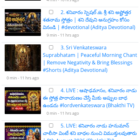
2. శనివారం స్పెషల్ 🙏 శ్రీ శని అష్టోత్తర
శతనామ స్తోత్రం | శని దేవుని అనుగ్రహం కోసం
వినండి | #devotional (Aditya Devotional)
9 min -
11 hrs ago
3. Sri Venkateswara
Suprabhatam | Peaceful Morning Chant
| Remove Negativity & Bring Blessings
#Shorts (Aditya Devotional)
0 min -
11 hrs ago
4. LIVE : ఆషాఢమాసం, శనివారం నాడు
ఈ స్తోత్ర పారాయణం చేస్తే మీకు అప్పుల బాధ
ఉండదు #lordvenkateswara (Bhakthi TV)
0 min -
11 hrs ago
5. LIVE: శనివారం నాడు హనుమాన్
చాలీసా వింటే శని బాధల నుంచి విముక్తులవుతారు