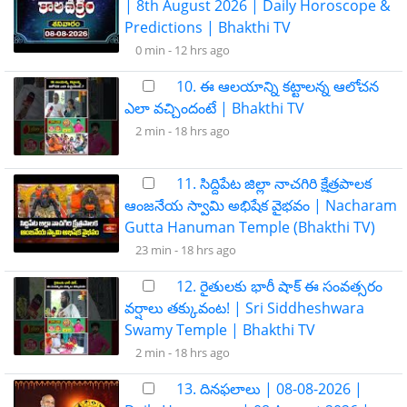
| 8th August 2026 | Daily Horoscope &
Predictions | Bhakthi TV
0 min -
12 hrs ago
10. ఈ ఆలయాన్ని కట్టాలన్న ఆలోచన
ఎలా వచ్చిందంటే | Bhakthi TV
2 min -
18 hrs ago
11. సిద్దిపేట జిల్లా నాచగిరి క్షేత్రపాలక
ఆంజనేయ స్వామి అభిషేక వైభవం | Nacharam
Gutta Hanuman Temple (Bhakthi TV)
23 min -
18 hrs ago
12. రైతులకు భారీ షాక్ ఈ సంవత్సరం
వర్షాలు తక్కువంట! | Sri Siddheshwara
Swamy Temple | Bhakthi TV
2 min -
18 hrs ago
13. దినఫలాలు | 08-08-2026 |