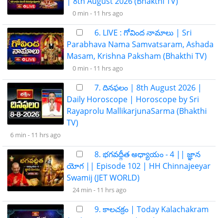
| 8th August 2026 (Bhakthi TV)
0 min -
11 hrs ago
6. LIVE : గోవింద నామాలు | Sri
Parabhava Nama Samvatsaram, Ashada
Masam, Krishna Paksham (Bhakthi TV)
0 min -
11 hrs ago
7. దినఫలం | 8th August 2026 |
Daily Horoscope | Horoscope by Sri
Rayaprolu MallikarjunaSarma (Bhakthi
TV)
6 min -
11 hrs ago
8. భగవద్గీత అధ్యాయం - 4 || జ్ఞాన
యోగ || Episode 102 | HH Chinnajeeyar
Swamij (JET WORLD)
24 min -
11 hrs ago
9. కాలచక్రం | Today Kalachakram