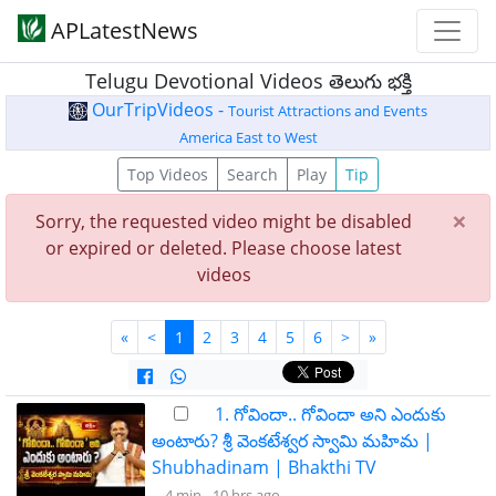
APLatestNews
Telugu Devotional Videos తెలుగు భక్తి
OurTripVideos -
Tourist Attractions and Events
America East to West
Top Videos
Search
Play
Tip
×
Sorry, the requested video might be disabled
or expired or deleted. Please choose latest
videos
«
<
1
2
3
4
5
6
>
»
1. గోవిందా.. గోవిందా అని ఎందుకు
అంటారు? శ్రీ వెంకటేశ్వర స్వామి మహిమ |
Shubhadinam | Bhakthi TV
4 min -
10 hrs ago