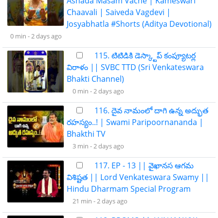
Ashada Masam Vache | Kameswari
Chaavali | Saiveda Vagdevi |
Josyabhatla #Shorts (Aditya Devotional)
0 min -
2 days ago
115. ​​టిటిడికి డెస్క్టాప్ కంప్యూటర్ల
విరాళం || SVBC TTD (Sri Venkateswara
Bhakti Channel)
0 min -
2 days ago
116. దైవ నామంలో దాగి ఉన్న అద్భుత
రహస్యం..! | Swami Paripoornananda |
Bhakthi TV
3 min -
2 days ago
117. EP - 13 || వైఖానస ఆగమ
విశిష్టత || Lord Venkateswara Swamy ||
Hindu Dharmam Special Program
21 min -
2 days ago