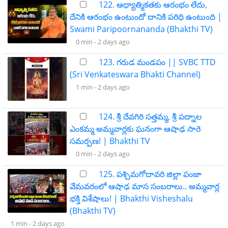
122. ఆధ్యాత్మికతకు ఆరంభం లేదు,
దేనికి ఆరంభం ఉంటుందో దానికి పరిధి ఉంటుంది |
Swami Paripoornananda (Bhakthi TV)
0 min -
2 days ago
123. గరుడ మండపం || SVBC TTD
(Sri Venkateswara Bhakti Channel)
1 min -
2 days ago
124. శ్రీ దేవగిరి సత్తమ్మ, శ్రీ పద్నాల
ఎంకమ్మ అమ్మవార్లకు ఘనంగా ఆషాఢ సారె
సమర్పణ! | Bhakthi TV
0 min -
2 days ago
125. పశ్చిమగోదావరి జిల్లా పంజా
వేమవరంలో ఆషాఢ మాస సంబరాలు.. అమ్మవార్ల
భక్తి విశేషాలు! | Bhakthi Visheshalu
(Bhakthi TV)
1 min -
2 days ago