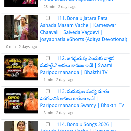
23 min -
2 days ago
111. Bonalu Jatara Pata |
Ashada Masam Vache | Kameswari
Chaavali | Saiveda Vagdevi |
Josyabhatla #Shorts (Aditya Devotional)
0 min -
2 days ago
112. జగద్గురువు ఎందుకు వ్యాస
మహర్షే..? అసలు కారణం ఇదే! | Swami
Paripoornananda | Bhakthi TV
1 min -
2 days ago
113. మనుషుల మధ్య దూరం
పెరగడానికి అసలు కారణం ఇదే! |
Paripoornananda Swamy | Bhakthi TV
3 min -
2 days ago
114. Bonalu Songs 2026 |