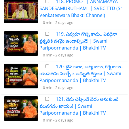
118. PROMO || ANNAMAYYA
SANDESAMURUTHAM || SVBC TTD (Sri
Venkateswara Bhakti Channel)
0 min -
2 days ago
119. ఎవ్వరూ గొప్ప కాదు.. ఎవరైనా
ప్రకృతికి వశమై ఉండాల్సిందే! | Swami
Paripoornananda | Bhakthi TV
0 min -
2 days ago
120. దైవ బలం, ఆత్మ బలం, కర్మ బలం..
యువతను మార్చే 3 అద్భుత శక్తులు | Swami
Paripoornananda | Bhakthi TV
0 min -
2 days ago
121. నేను చెప్పిందే వేదం అనుకుంటే
మునగడం ఖాయం! | Swami
Paripoornananda | Bhakthi TV
0 min -
2 days ago