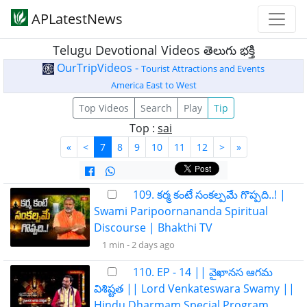
APLatestNews
Telugu Devotional Videos తెలుగు భక్తి
OurTripVideos -
Tourist Attractions and Events
America East to West
Top Videos
Search
Play
Tip
Top :
sai
«
<
7
8
9
10
11
12
>
»
109. కర్మ కంటే సంకల్పమే గొప్పది..! |
Swami Paripoornananda Spiritual
Discourse | Bhakthi TV
1 min -
2 days ago
110. EP - 14 || వైఖానస ఆగమ
విశిష్టత || Lord Venkateswara Swamy ||
Hindu Dharmam Special Program