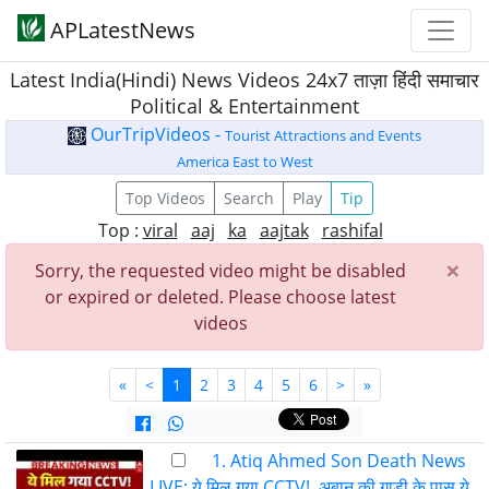
APLatestNews
Latest India(Hindi) News Videos 24x7 ताज़ा हिंदी समाचार
Political & Entertainment
OurTripVideos -
Tourist Attractions and Events
America East to West
Top Videos
Search
Play
Tip
Top :
viral
aaj
ka
aajtak
rashifal
×
Sorry, the requested video might be disabled
or expired or deleted. Please choose latest
videos
«
<
1
2
3
4
5
6
>
»
1. Atiq Ahmed Son Death News
LIVE: ये मिल गया CCTV!, अबान की गाड़ी के पास ये