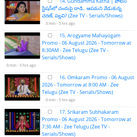
14. Gundamma Katha | పోలీస్
స్టేషన్‌లో చందుపై దాడి.. ఆపమని వేడుకున్న
చరణ్, పల్లవి? (Zee TV - Serials/Shows)
3 min -
5 hrs ago
15. Arogyame Mahayogam
Promo - 06 August 2026 - Tomorrow at
8:30AM - Zee Telugu (Zee TV -
Serials/Shows)
0 min -
5 hrs ago
16. Omkaram Promo - 06 August
2026 - Tomorrow at 8:00 AM - Zee
Telugu (Zee TV - Serials/Shows)
0 min -
5 hrs ago
17. Srikaram Subhakaram
Promo - 06 August 2026 - Tomorrow at
7:30 AM - Zee Telugu (Zee TV -
Serials/Shows)