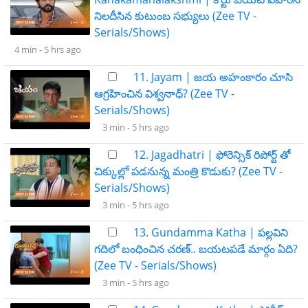
నిలదీసిన కుటుంబ సభ్యులు (Zee TV -
Serials/Shows)
4 min -
5 hrs ago
11. Jayam | జయ అహంకారం చూసి
ఆగ్రహించిన విశ్వనాధ్? (Zee TV -
Serials/Shows)
3 min -
5 hrs ago
12. Jagadhatri | ఫోరెన్సిక్ రిపోర్ట్ తో
చిక్కుల్లో పడనున్న మంత్రి కొడుకు? (Zee TV -
Serials/Shows)
3 min -
5 hrs ago
13. Gundamma Katha | పల్లవిని
గదిలో బంధించిన చరణ్.. బయటపడే మార్గం ఏది?
(Zee TV - Serials/Shows)
3 min -
5 hrs ago