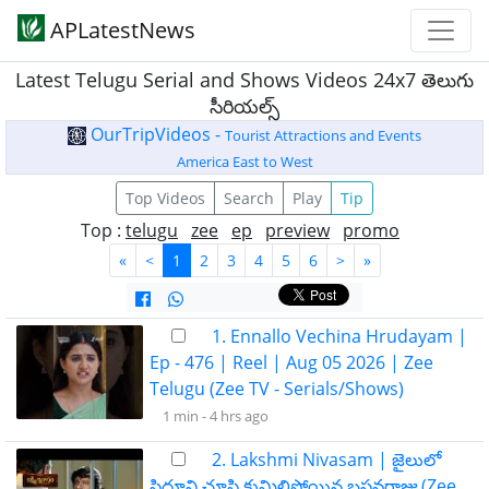
APLatestNews
Latest Telugu Serial and Shows Videos 24x7 తెలుగు
సీరియల్స్
OurTripVideos -
Tourist Attractions and Events
America East to West
Top Videos
Search
Play
Tip
Top :
telugu
zee
ep
preview
promo
«
<
1
2
3
4
5
6
>
»
1. Ennallo Vechina Hrudayam |
Ep - 476 | Reel | Aug 05 2026 | Zee
Telugu (Zee TV - Serials/Shows)
1 min -
4 hrs ago
2. Lakshmi Nivasam | జైలులో
సిద్ధూని చూసి కుమిలిపోయిన బసవరాజు (Zee