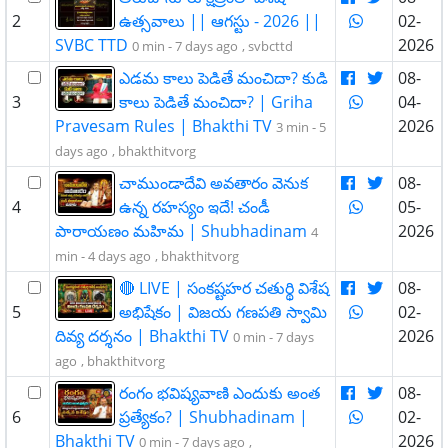
2
ఉత్సవాలు || ఆగస్టు - 2026 ||
02-
SVBC TTD
2026
0 min -
7 days ago
,
svbcttd
ఎడమ కాలు పెడితే మంచిదా? కుడి
08-
3
కాలు పెడితే మంచిదా? | Griha
04-
Pravesam Rules | Bhakthi TV
2026
3 min -
5
days ago
,
bhakthitvorg
చాముండాదేవి అవతారం వెనుక
08-
4
ఉన్న రహస్యం ఇదే! చండీ
05-
పారాయణం మహిమ | Shubhadinam
2026
4
min -
4 days ago
,
bhakthitvorg
🔴 LIVE | సంకష్టహర చతుర్థి విశేష
08-
5
అభిషేకం | విజయ గణపతి స్వామి
02-
దివ్య దర్శనం | Bhakthi TV
2026
0 min -
7 days
ago
,
bhakthitvorg
రంగం భవిష్యవాణి ఎందుకు అంత
08-
6
ప్రత్యేకం? | Shubhadinam |
02-
Bhakthi TV
2026
0 min -
7 days ago
,