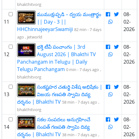
bhakthitvorg
ముముక్షుప్పడి – ద్వయ మంత్రార్థం
08-
11
|| Day - 3 ||
02-
HHChinnajeeyarSwamiji
2026
82 min -
7 days
ago
,
jetworld
భక్తి టీవీ పంచాంగం | 3rd
08-
12
August 2026 | Bhakthi TV
02-
Panchangam in Telugu | Daily
2026
Telugu Panchangam
0 min -
7 days ago
,
bhakthitvorg
సంకష్టహర చతుర్థి విశేష అభిషేకం |
08-
13
విజయ గణపతి స్వామి దివ్య
02-
దర్శనం | Bhakthi TV
2026
58 min -
7 days ago
,
bhakthitvorg
సకల సంపదలు అనుగ్రహించే
08-
14
సంపత్ గణపతి స్వామి దివ్య
02-
దర్శనం | Bhakthi TV
2026
38 min -
7 days ago
,