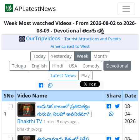
APLatestNews
Week Most watched Videos - From 2026-08-02 to 2026-
08-09 - Devotional తెలుగు భక్తి
OurTripVideos -
Tourist Attractions and Events
America East to West
Today
Yesterday
Week
Month
Telugu
English
Hindi
USA
Comedy
Devotional
Latest News
Play
SNo
Video Name
Share
Date
ఆధునిక కాలంలో ప్రతినిత్యం
08-
1
గురువు సలహా అవసరమా? |
04-
Bhakthi TV
2026
1 min -
5 days ago
,
bhakthitvorg
​​తిరుచానూరు క్షేత్రంలో విశేష
08-