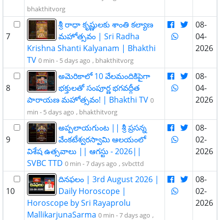
bhakthitvorg
శ్రీ రాధా కృష్ణులకు శాంతి కల్యాణ
08-
7
మహోత్సవం | Sri Radha
04-
Krishna Shanti Kalyanam | Bhakthi
2026
TV
0 min -
5 days ago
,
bhakthitvorg
అమెరికాలో 10 వేలమందికిపైగా
08-
8
భక్తులతో సంపూర్ణ భగవద్గీత
04-
పారాయణ మహోత్సవం! | Bhakthi TV
2026
0
min -
5 days ago
,
bhakthitvorg
​​అప్పలాయగుంట || శ్రీ ప్రసన్న
08-
9
వేంకటేశ్వరస్వామి ఆలయంలో
02-
విశేష ఉత్సవాలు || ఆగస్టు - 2026||
2026
SVBC TTD
0 min -
7 days ago
,
svbcttd
దినఫలం | 3rd August 2026 |
08-
10
Daily Horoscope |
02-
Horoscope by Sri Rayaprolu
2026
MallikarjunaSarma
0 min -
7 days ago
,