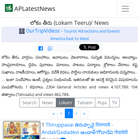
APLatestNews
లోకం తీరు (Lokam Teeru)/ News
OurTripVideos -
Tourist Attractions and Events
America East to West
లోకం తీరు, వార్తలు, సలహాలు, జవాబులు, వెటకారాలు, సున్నిత విమర్శలు, అలవాట్లు,
సాంప్రదాయాలు, దైవం, పురాణం, మాటలు, పాటలు, పద్యాలు, శ్లోకాలు, వేదాలు, కష్ట
సుఖాలు, రాజకీయాలు, ఆరోగ్యం, విదేశీ కధలు, పార్టీలు నాయకులు అధికారులకు విన్నపాలు, .
. . ఇంకా సందేహాలు ఉంటే, ప్రశ్నలు సంధించండి. ఇతరులతో ఈ ఆసక్తి కరమైన విషయాలను
పంచుకోగలరు. 1 కధనాలు. 2304 General Articles and views 4,107,789; 104
.
తత్వాలు (Tatvaalu) and views 462,784
Search
News
Lokam
Tatvam
Puja
TV
First
Last
«
<
1
>
»
1
Thiruppavai తిరుప్పావై तिरुप्पावै -
Andal/Godadevi ఆండాళ్/గోదాదేవి गोदादेवी