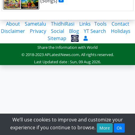
(Songs)
About
Sametalu
ThidhiRasi
Links
Tools
Contact
Disclaimer
Privacy
Social
Blog
YT Search
Holidays
Sitemap
Share the Information with World
© 2018-2023 APLatestNews.com, All rights reserved.
Last Updated date : Sun, 09 Aug 2026.
We’ll use cookies to improve and customize your
experience if you continue to browse.
More
Ok