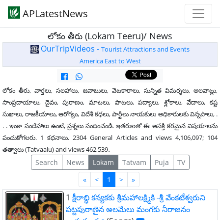
APLatestNews
లోకం తీరు (Lokam Teeru)/ News
OurTripVideos -
Tourist Attractions and Events
America East to West
లోకం తీరు, వార్తలు, సలహాలు, జవాబులు, వెటకారాలు, సున్నిత విమర్శలు, అలవాట్లు,
సాంప్రదాయాలు, దైవం, పురాణం, మాటలు, పాటలు, పద్యాలు, శ్లోకాలు, వేదాలు, కష్ట
సుఖాలు, రాజకీయాలు, ఆరోగ్యం, విదేశీ కధలు, పార్టీలు నాయకులు అధికారులకు విన్నపాలు, .
. . ఇంకా సందేహాలు ఉంటే, ప్రశ్నలు సంధించండి. ఇతరులతో ఈ ఆసక్తి కరమైన విషయాలను
పంచుకోగలరు. 1 కధనాలు. 2304 General Articles and views 4,106,097; 104
.
తత్వాలు (Tatvaalu) and views 462,539
Search
News
Lokam
Tatvam
Puja
TV
First
Last
«
<
1
>
»
1
క్షీరాబ్ధి కన్యకకు శ్రీమహాలక్ష్మికి -శ్రీ వేంకటేశ్వరుని
పట్టపురాణైన అలమేలు మంగకు నీరాజనం