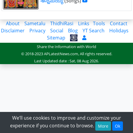
-అన్నమయ్య
(Songs)
About
Sametalu
ThidhiRasi
Links
Tools
Contact
Disclaimer
Privacy
Social
Blog
YT Search
Holidays
Sitemap
Share the Information with World
© 2018-2023 APLatestNews.com, All rights reserved.
Last Updated date : Sat, 08 Aug 2026.
We’ll use cookies to improve and customize your
experience if you continue to browse.
More
Ok