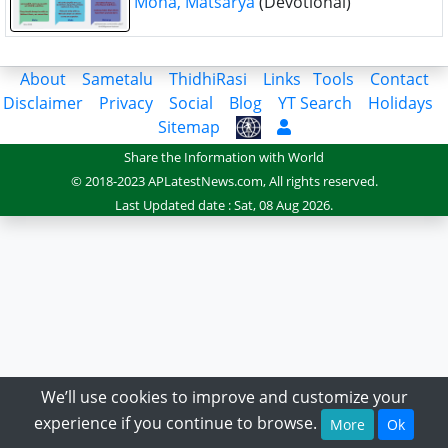
Moha, Matsarya
(Devotional)
About
Sametalu
ThidhiRasi
Links
Tools
Contact
Disclaimer
Privacy
Social
Blog
YT Search
Holidays
Sitemap
Share the Information with World
© 2018-2023 APLatestNews.com, All rights reserved.
Last Updated date : Sat, 08 Aug 2026.
We’ll use cookies to improve and customize your
experience if you continue to browse.
More
Ok