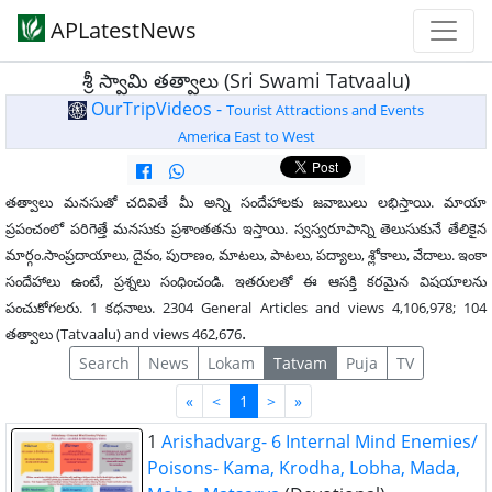
APLatestNews
శ్రీ స్వామి తత్వాలు (Sri Swami Tatvaalu)
OurTripVideos -
Tourist Attractions and Events
America East to West
తత్వాలు మనసుతో చదివితే మీ అన్ని సందేహాలకు జవాబులు లభిస్తాయి. మాయా
ప్రపంచంలో పరిగెత్తే మనసుకు ప్రశాంతతను ఇస్తాయి. స్వస్వరూపాన్ని తెలుసుకునే తేలికైన
మార్గం.సాంప్రదాయాలు, దైవం, పురాణం, మాటలు, పాటలు, పద్యాలు, శ్లోకాలు, వేదాలు. ఇంకా
సందేహాలు ఉంటే, ప్రశ్నలు సంధించండి. ఇతరులతో ఈ ఆసక్తి కరమైన విషయాలను
పంచుకోగలరు. 1 కధనాలు. 2304 General Articles and views 4,106,978; 104
.
తత్వాలు (Tatvaalu) and views 462,676
Search
News
Lokam
Tatvam
Puja
TV
First
Last
«
<
1
>
»
1
Arishadvarg- 6 Internal Mind Enemies/
Poisons- Kama, Krodha, Lobha, Mada,