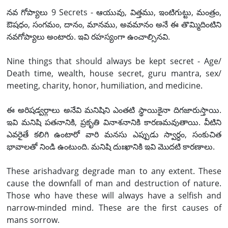
నవ గోప్యాలు 9 Secrets - ఆయువు, విత్తము, ఇంటిగుట్టు, మంత్రం,
ఔషధం, సంగమం, దానం, మానము, అవమానం అనే ఈ తొమ్మిదింటిని
నవగోప్యాలు అంటారు. ఇవి రహస్యంగా ఉంచాల్సినవి.
Nine things that should always be kept secret - Age/
Death time, wealth, house secret, guru mantra, sex/
meeting, charity, honor, humiliation, and medicine.
ఈ అరిషడ్వర్గాలు అనేవి మనిషిని ఎంతటి స్థాయికైనా దిగజారుస్తాయి.
ఇవి మనిషి పతనానికి, ప్రకృతి వినాశనానికి కారణమవుతాయి. వీటిని
ఎవరైతే కలిగి ఉంటారో వారి మనసు ఎప్పుడు స్వార్ధం, సంకుచిత
భావాలతో నిండి ఉంటుంది. మనిషి దుఃఖానికి ఇవి మొదటి కారణాలు.
These arishadvarg degrade man to any extent. These
cause the downfall of man and destruction of nature.
Those who have these will always have a selfish and
narrow-minded mind. These are the first causes of
mans sorrow.