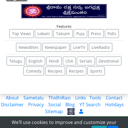
Features
Top Views
Lokam
Tatvam
Puja
Press
Polls
NewsBites
Newspaper
LiveTV
LiveRadio
Telugu
English
Hindi
USA
Serials
Devotional
Comedy
Recipes
Recipes
Sports
About
Sametalu
ThidhiRasi
Links
Tools
Contact
Disclaimer
Privacy
Social
Blog
YT Search
Holidays
Sitemap
Share the Information with World
We’ll use cookies to improve and customize your
© 2018-2023 APLatestNews.com, All rights reserved.