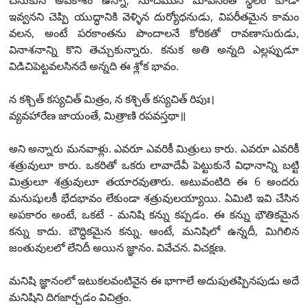
చేసుకునే అవకాశం ఉన్నా, సూదిమొన మోపినంత స్థలం కూడా
ఇవ్వనని చెప్పి యుద్ధానికి వెళ్ళిన దుర్యోధనుడు, విపరీతమైన కామం
వలన, అంటే పరకాంతను పొందాలనే కోరికతో రావణాసురుడు,
వినాశనాన్ని కొని తెచ్చుకున్నారు. కనుక అతి అన్నది ఎల్లప్పుడూ
విడిచిపెట్టవలసినదే అన్నది ఈ శ్లోక భావం.
న కశ్చిత్ కస్యచిత్ మిత్రం, న కశ్చిత్ కస్యచిత్ రిపుః।
వ్యవహారేణ జాయంతే, మిత్రాణి రపవస్తథా॥
అని అన్నారు మనవాళ్లు. ఎవరూ ఎవరికీ మిత్రులు కారు. ఎవరూ ఎవరికీ
శత్రువులూ కారు. ఒకరితో ఒకరు లావాదేవీ పెట్టుకునే విధానాన్ని బట్టి
మిత్రులూ శత్రువులూ తయారవుతారు. అటువంటిది ఈ 6 అందరు
మనుషులకీ భేదభావం లేకుండా శత్రువులయ్యాయి. ఏమిటి ఇవి చేసిన
అపకారం అంటే, ఒకటే - మనిషి కన్ను కప్పడం. ఈ కన్ను భౌతికమైన
కన్ను కాదు. బౌద్ధికమైన కన్ను. అంటే, మనిషిలో ఉన్నదీ, మిగిలిన
జంతువులలో లేనిదీ అయిన జ్ఞానం. వివేచన. విచక్షణ.
మనిషి జ్ఞానంలో ఇటుకలవంటివైన ఈ భాగాలే అదుపుతప్పినపుడు అదే
మనిషిని దిగజార్చడం విచిత్రం.