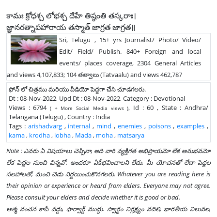
కామః క్రోధశ్చ లోభశ్చ దేహే తిష్ఠంతి తస్కరాః।
జ్ఞానరత్నాపహారాయ తస్మాత్ జాగ్రత జాగ్రత॥
Sri, Telugu , 15+ yrs Journalist/ Photo/ Video/
Edit/ Field/ Publish. 840+ Foreign and local
events/ places coverage, 2304 General Articles
and views 4,107,833; 104 తత్వాలు (Tatvaalu) and views 462,787
ఫోన్ లో చిత్రము మరియు వీడియో పెద్దగా చేసి చూడగలరు.
Dt : 08-Nov-2022, Upd Dt : 08-Nov-2022, Category : Devotional
Views : 6794
, Id : 60 , State : Andhra/
( + More Social Media views )
Telangana (Telugu) , Country : India
Tags :
arishadvarg
,
internal
,
mind
,
enemies
,
poisons
,
examples
,
kama
,
krodha
,
lobha
,
Mada
,
moha
,
matsarya
Note : ఎవరు ఏ విషయాలు చెప్పినా, అది వారి వ్యక్తిగత అభిప్రాయమో లేక అనుభవమో
లేక పెద్దల నుంచి విన్నవో. అందరూ ఏకీభవించాలని లేదు. మీ యోచనతో లేదా పెద్దల
సలహాలతో, మంచి చెడు నిర్ణయించుకొనగలరు. Whatever you are reading here is
their opinion or experience or heard from elders. Everyone may not agree.
Please consult your elders and decide whether it is good or bad.
ఆత్మ వంచన కాపీ వద్దు, ఫార్వార్డ్ ముద్దు. స్వార్థం నిర్లక్ష్యం వదిలి, భారతీయ విలువల,