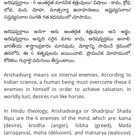
అరిషడ్వర్గాలు - 6 అంతర్గత మానసిక శత్రువులు/ విషాలు - కామ, క్రోధ,
లోభ, మద, మోహ, మాత్సర్యా ఉదాహరణలు. అష్టవ్యసనాల/
సప్తవ్యసనాల సంగతి గత కధనములో చూసాము.
అరిషడ్వర్గాలు అనగా ఆరు అంతర్గత శత్రువులు అని అర్థం.
అరిషడ్వర్గాలు అన్నది సరైన మాట కాదు, అరిషడ్వర్గము అనాలి.
భారతీయ శాస్త్రాలప్రకారం మానవుడు మోక్షాన్ని సాధించే క్రమంలో
తనలోని, ఈ 6 శతృవులను జయించాలి. ప్రాపంచిక మోహములో,
కోరికలు గుర్రాలై పరుగులు తీస్తుంటాయి.
Arishadvarg means six internal enemies. According to
Indian science, a human being must overcome these 6
enemies in himself in order to achieve salvation. In
worldly lust, desires run like horses.
In Hindu theology, Arishadvarga or Shadripu/ Shada
Ripu are the 6 enemies of the mind, which are: kama
(desire), krodha (anger), lobha (greed), Mada
(arrogance), moha (delusion), and matsarya (jealousy);