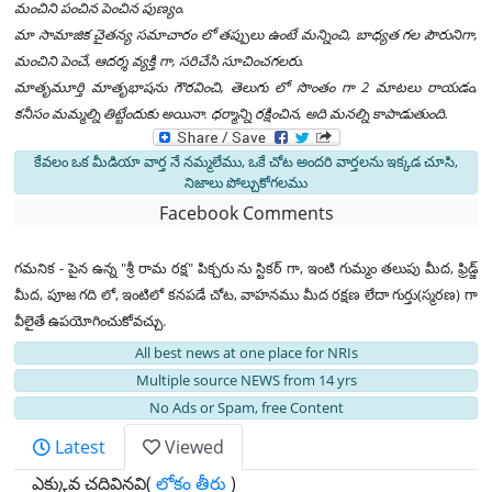
మంచిని పంచిన పెంచిన పుణ్యం.
మా సామాజిక చైతన్య సమాచారం లో తప్పులు ఉంటే మన్నించి, బాధ్యత గల పౌరునిగా,
మంచిని పెంచే, ఆదర్శ వ్యక్తి గా, సరిచేసి సూచించగలరు.
మాతృమూర్తి మాతృభాషను గౌరవించి, తెలుగు లో సొంతం గా 2 మాటలు రాయడం,
కనీసం మమ్మల్ని తిట్టేందుకు అయినా. ధర్మాన్ని రక్షించిన, అది మనల్ని కాపాడుతుంది.
కేవలం ఒక మీడియా వార్త నే నమ్మలేము, ఒకే చోట అందరి వార్తలను ఇక్కడ చూసి,
నిజాలు పోల్చుకోగలము
Facebook Comments
గమనిక - పైన ఉన్న "శ్రీ రామ రక్ష" పిక్చరు ను స్టికర్ గా, ఇంటి గుమ్మం తలుపు మీద, ఫ్రిడ్జ్
మీద, పూజ గది లో, ఇంటిలో కనపడే చోట, వాహనము మీద రక్షణ లేదా గుర్తు(స్మరణ) గా
వీలైతే ఉపయోగించుకోవచ్చు.
All best news at one place for NRIs
Multiple source NEWS from 14 yrs
No Ads or Spam, free Content
Latest
Viewed
ఎక్కువ చదివినవి(
లోకం తీరు
)