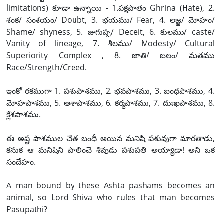
limitations) కూడా ఉన్నాయి - 1.పక్షపాతం Ghrina (Hate), 2.
శంక/ సంశయం/ Doubt, 3. భయము/ Fear, 4. లజ్జ/ మోహం/
Shame/ shyness, 5. జుగుప్స/ Deceit, 6. కులము/ caste/
Vanity of lineage, 7. శీలము/ Modesty/ Cultural
Superiority Complex , 8. జాతి/ బలం/ మతము
Race/Strength/Creed.
ఇంకో రకముగా 1. పశుపాశము, 2. భవపాశము, 3. బంధపాశము, 4.
మోహపాశము, 5. ఆశాపాశము, 6. కర్మపాశము, 7. దుఃఖపాశము, 8.
క్లేశపాశము.
ఈ అష్ట పాశముల చేత బంధీ అయిన మనిషి పశువుగా మారతాడు,
కనుక ఆ మనిషిని పాలించే శివుడు పశుపతి అయ్యాడా! అని ఒక
సందేహం.
A man bound by these Ashta pashams becomes an
animal, so Lord Shiva who rules that man becomes
Pasupathi?