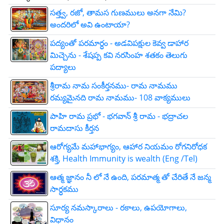
సత్త్వ, రజో, తామస గుణములు అనగా నేమి?
అందరిలో అవి ఉంటాయా?
పద్యంతో పరమార్ధం - అడవిపక్షుల కెవ్వ డాహార
మిచ్చెను - శేషప్ప కవి నరసింహ శతకం తెలుగు
పద్యాలు
శ్రీరామ నామ సంకీర్తనము- రామ నామము
రమ్యమైనది రామ నామము- 108 వాక్యములు
పాహి రామ ప్రభో - భగవాన్ శ్రీ రామ - భద్రాచల
రామదాసు కీర్తన
ఆరోగ్యమే మహాభాగ్యం, ఆహార నియమం రోగనిరోధక
శక్తి, Health Immunity is wealth (Eng /Tel)
ఆత్మ జ్ఞానం నీ లో నే ఉంది, పరమాత్మ తో చేరితే నే జన్మ
సార్ధకము
సూర్య నమస్కారాలు - రకాలు, ఉపయోగాలు,
విధానం