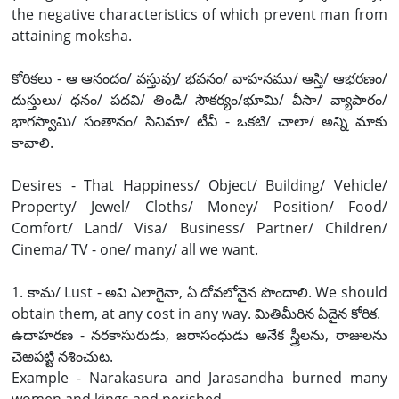
the negative characteristics of which prevent man from
attaining moksha.
కోరికలు - ఆ ఆనందం/ వస్తువు/ భవనం/ వాహనము/ ఆస్తి/ ఆభరణం/
దుస్తులు/ ధనం/ పదవి/ తిండి/ సౌకర్యం/భూమి/ వీసా/ వ్యాపారం/
భాగస్వామి/ సంతానం/ సినిమా/ టీవీ - ఒకటి/ చాలా/ అన్ని మాకు
కావాలి.
Desires - That Happiness/ Object/ Building/ Vehicle/
Property/ Jewel/ Cloths/ Money/ Position/ Food/
Comfort/ Land/ Visa/ Business/ Partner/ Children/
Cinema/ TV - one/ many/ all we want.
1. కామ/ Lust - అవి ఎలాగైనా, ఏ దోవలోనైన పొందాలి. We should
obtain them, at any cost in any way. మితిమీరిన ఏదైన కోరిక.
ఉదాహరణ - నరకాసురుడు, జరాసంధుడు అనేక స్త్రీలను, రాజులను
చెఱపట్టి నశించుట.
Example - Narakasura and Jarasandha burned many