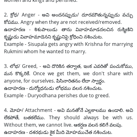
women and kings and perished.
2. క్రోధ/ Anger - అవి అందనప్పుడు/ దూరమౌతున్నప్పుడు వచ్చు
కోపము. Angry when they are not received/removed.
ఉదాహరణ - శిశుపాలుడు తాను వివాహమాడదలచిన రుక్మిణిని
కృష్ణుడు వివాహమాడెనని కృష్ణునిపై క్రోధించి నశించుట.
Example - Sisupala gets angry with Krishna for marrying
Rukmini whom he wanted to marry.
3. లోభ/ Greed, - అవి దొరికిన తర్వాత, ఇంక ఎవరితో పంచుకోము,
మన కొక్కరికే. Once we get them, we don't share with
anyone, for ourselves. పిసినారితనం లేదా స్వార్ధం.
ఉదాహరణ - దుర్యోధనుడు లోభము వలన నశించుట.
Example - Duryodhana perishes due to greed.
4. మోహ/ Attachment - అవి మనతోనే ఎల్లకాలము ఉండాలి. అవి
లేకపోతే, బతకలేము. They should always be with us.
Without them, we cannot live. ఆకర్షణ వలన కలిగే వలపు.
ఉదాహరణ - దశరథుడు కైక మీది మోహముచేత నశించుట.