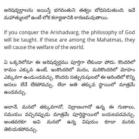
అరిషడ్వర్గాలను జయిస్తే భగవంతుని తత్వం బోధపడుతుంది. ఇవే
మహాత్ములలో ఉంటే లోక కల్యాణానికి కారణమవుతాయి.
If you conquer the Arishadvarg, the philosophy of God
will be taught. If these are among the Mahatmas, they
will cause the welfare of the world.
ఏ ఒక్కరిలోనూ ఈ అరిషడ్వర్గము పూర్తిగా లేకుండా పోదు. కొందరిలో
కామం ఎక్కువ ఉంటే, ఇంకొందరిలో మదం, మరికొందరిలో మోహం
ఎక్కువగా ఉండుండవచ్చు. కొందరు సత్పురుషులలో ఈ ఆరింటిలో కొన్ని
అసలు లేనే లేకపోవచ్చు. లేదా అతి తక్కువ స్థాయిలో మాత్రమే
ఉండవచ్చు.
అలానే, మనలో తక్కువగానో, నిద్రాణంగానో ఉన్న ఈ గుణాలు,
సమయం వచ్చినప్పుడు మాత్రమే పూర్తిస్థాయిలో బయటపడవచ్చు.
అంతవరకూ అవి మనలో ఉన్న విషయం కూడా మనకు
తెలియకపోవచ్చు.