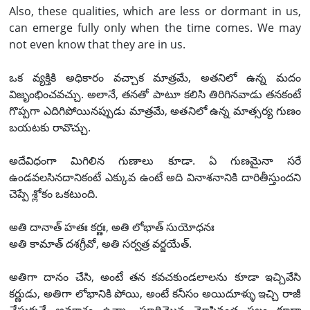
Also, these qualities, which are less or dormant in us,
can emerge fully only when the time comes. We may
not even know that they are in us.
ఒక వ్యక్తికి అధికారం వచ్చాక మాత్రమే, అతనిలో ఉన్న మదం
విజృంభించవచ్చు. అలానే, తనతో పాటూ కలిసి తిరిగినవాడు తనకంటే
గొప్పగా ఎదిగిపోయినప్పుడు మాత్రమే, అతనిలో ఉన్న మాత్సర్య గుణం
బయటకు రావొచ్చు.
అదేవిధంగా మిగిలిన గుణాలు కూడా. ఏ గుణమైనా సరే
ఉండవలసినదానికంటే ఎక్కువ ఉంటే అది వినాశనానికి దారితీస్తుందని
చెప్పే శ్లోకం ఒకటుంది.
అతి దానాత్ హతః కర్ణః, అతి లోభాత్ సుయోధనః
అతి కామాత్ దశగ్రీవో, అతి సర్వత్ర వర్జయేత్.
అతిగా దానం చేసి, అంటే తన కవచకుండలాలను కూడా ఇచ్చివేసి
కర్ణుడు, అతిగా లోభానికి పోయి, అంటే కనీసం అయిదూళ్ళు ఇచ్చి రాజీ