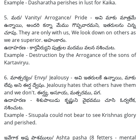
Example - Dasharatha perishes in lust for Kaika.
5. మద/ Vanity/ Arrogance/ Pride - అవి మాకు మాత్రమే
ఉన్నాయి, అందరి కన్నా మేము గొప్పవారమని, ఇతరులను చిన్న
చూపు. They are only with us, We look down on others as
we are superior. అహంకారం.
ఉదాహరణ - కార్తవీర్యుని పుత్రుల మదము వలన నశించుట.
Example - Destruction by the Arrogance of the sons of
Kartaviryu.
6. మాత్సర్యం/ Envy/ Jealousy - అవి ఇతరులకే ఉన్నాయి, మాకు
లేవు అని ఈర్ష ద్వేషం. Jealousy hates that others have them
and we don't. ఈర్ష్య, అసూయ, మత్సరము, పగ.
ఉదాహరణ - శిశుపాలుడు కృష్ణుని వైభవము చూసి ఓర్వలేక,
నశించుట.
Example - Sisupala could not bear to see Krishnas glory
and perished.
ఇవేగాక అష్ట పాశములు/ Ashta pasha (8 fetters - mental