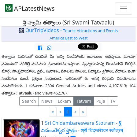
APLatestNews
శ్రీ స్వామి తత్వాలు (Sri Swami Tatvaalu)
OurTripVideos -
Tourist Attractions and Events
America East to West
తత్వాలు మనసుతో చదివితే మీ అన్ని సందేహాలకు జవాబులు లభిస్తాయి. మాయా
ప్రపంచంలో పరిగెత్తే మనసుకు ప్రశాంతతను ఇస్తాయి. స్వస్వరూపాన్ని తెలుసుకునే తేలికైన
మార్గం.సాంప్రదాయాలు, దైవం, పురాణం, మాటలు, పాటలు, పద్యాలు, శ్లోకాలు, వేదాలు. ఇంకా
సందేహాలు ఉంటే, ప్రశ్నలు సంధించండి. ఇతరులతో ఈ ఆసక్తి కరమైన విషయాలను
పంచుకోగలరు. 1 కధనాలు. 2304 General Articles and views 4,107,613; 104
.
తత్వాలు (Tatvaalu) and views 462,767
Search
News
Lokam
Tatvam
Puja
TV
First
Last
«
<
1
>
»
1
Sri Chidambareswara Stotram - శ్రీ
చిదంబరేశ్వర స్తోత్రం - श्री चिदम्बरेश्वर स्तोत्रम्