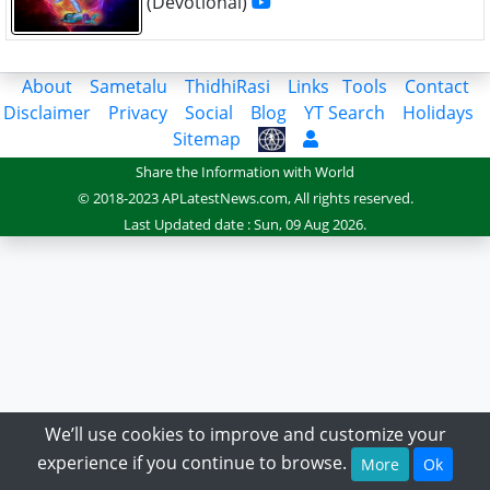
(Devotional)
About
Sametalu
ThidhiRasi
Links
Tools
Contact
Disclaimer
Privacy
Social
Blog
YT Search
Holidays
Sitemap
Share the Information with World
© 2018-2023 APLatestNews.com, All rights reserved.
Last Updated date : Sun, 09 Aug 2026.
We’ll use cookies to improve and customize your
experience if you continue to browse.
More
Ok