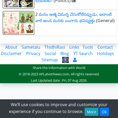
బయటకు?
(Politics)
2
మనం ఆత్మ విమర్శ చేసుకోలేనప్పుడు, ఇలాంటి
వారి అండ మనకు బంగారు భవిష్యత్తు
(General)
About
Sametalu
ThidhiRasi
Links
Tools
Contact
Disclaimer
Privacy
Social
Blog
YT Search
Holidays
Sitemap
Share the Information with World
© 2018-2023 APLatestNews.com, All rights reserved.
Last Updated date : Fri, 07 Aug 2026.
We’ll use cookies to improve and customize your
experience if you continue to browse.
More
Ok