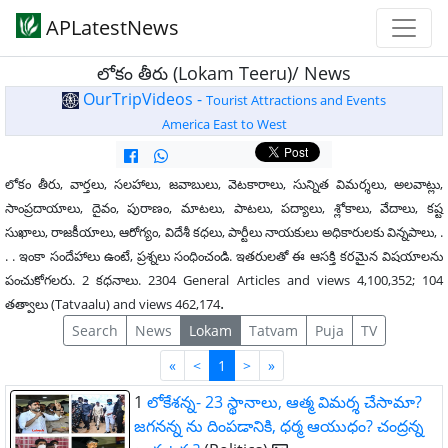
APLatestNews
లోకం తీరు (Lokam Teeru)/ News
OurTripVideos -
Tourist Attractions and Events
America East to West
లోకం తీరు, వార్తలు, సలహాలు, జవాబులు, వెటకారాలు, సున్నిత విమర్శలు, అలవాట్లు,
సాంప్రదాయాలు, దైవం, పురాణం, మాటలు, పాటలు, పద్యాలు, శ్లోకాలు, వేదాలు, కష్ట
సుఖాలు, రాజకీయాలు, ఆరోగ్యం, విదేశీ కధలు, పార్టీలు నాయకులు అధికారులకు విన్నపాలు, .
. . ఇంకా సందేహాలు ఉంటే, ప్రశ్నలు సంధించండి. ఇతరులతో ఈ ఆసక్తి కరమైన విషయాలను
పంచుకోగలరు. 2 కధనాలు. 2304 General Articles and views 4,100,352; 104
.
తత్వాలు (Tatvaalu) and views 462,174
Search
News
Lokam
Tatvam
Puja
TV
First
Last
«
<
1
>
»
1
లోకేశన్న- 23 స్థానాలు, ఆత్మ విమర్శ చేసామా?
జగనన్న ను దింపడానికి, ధర్మ ఆయుధం? చంద్రన్న