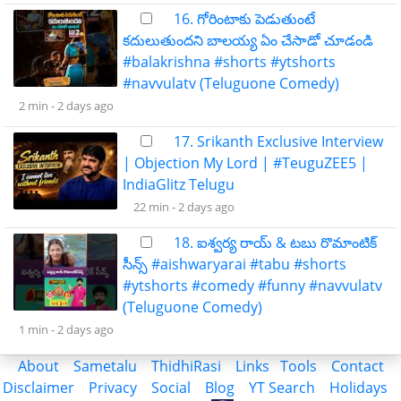
16. గోరింటాకు పెడుతుంటే
కదులుతుందని బాలయ్య ఏం చేసాడో చూడండి
#balakrishna #shorts #ytshorts
#navvulatv (Teluguone Comedy)
2 min -
2 days ago
17. Srikanth Exclusive Interview
| Objection My Lord | #TeuguZEE5 |
IndiaGlitz Telugu
22 min -
2 days ago
18. ఐశ్వర్య రాయ్ & టబు రొమాంటిక్
సీన్స్ #aishwaryarai #tabu #shorts
#ytshorts #comedy #funny #navvulatv
(Teluguone Comedy)
1 min -
2 days ago
About
Sametalu
ThidhiRasi
Links
Tools
Contact
Disclaimer
Privacy
Social
Blog
YT Search
Holidays