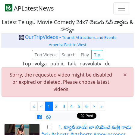
APLatestNews
Latest Telugu Movie Comedy 24x7 తెలుగు సినీ వార్తలు &
హస్యం
OurTripVideos -
Tourist Attractions and Events
America East to West
Top Videos
Search
Play
Tip
Top :
volga
public
talk
navvulatv
dc
×
Sorry, the requested video might be disabled
or expired or deleted. Please choose latest
videos
«
<
1
2
3
4
5
6
>
»
1. క్యూట్ బాయ్ లా కనిపించే కంత్రీ గాడు
వీడు #shorts #ytshorts #moviescenes