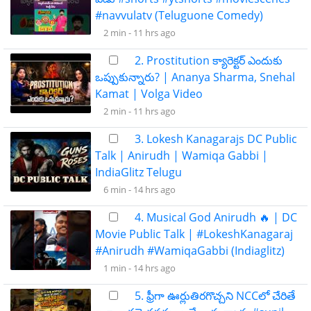
#navvulatv (Teluguone Comedy)
2 min -
11 hrs ago
2. Prostitution క్యారెక్టర్ ఎందుకు
ఒప్పుకున్నారు? | Ananya Sharma, Snehal
Kamat | Volga Video
2 min -
11 hrs ago
3. Lokesh Kanagarajs DC Public
Talk | Anirudh | Wamiqa Gabbi |
IndiaGlitz Telugu
6 min -
14 hrs ago
4. Musical God Anirudh 🔥 | DC
Movie Public Talk | #LokeshKanagaraj
#Anirudh #WamiqaGabbi (Indiaglitz)
1 min -
14 hrs ago
5. ఫ్రీగా ఊర్లుతిరగొచ్చని NCCలో చేరితే