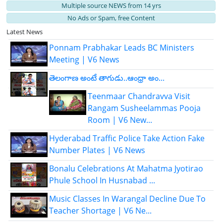
Multiple source NEWS from 14 yrs
No Ads or Spam, free Content
Latest News
Ponnam Prabhakar Leads BC Ministers
Meeting | V6 News
తెలంగాణ అంటే తాగుడు..ఆంధ్రా అం...
Teenmaar Chandravva Visit
Rangam Susheelammas Pooja
Room | V6 New...
Hyderabad Traffic Police Take Action Fake
Number Plates | V6 News
Bonalu Celebrations At Mahatma Jyotirao
Phule School In Husnabad ...
Music Classes In Warangal Decline Due To
Teacher Shortage | V6 Ne...