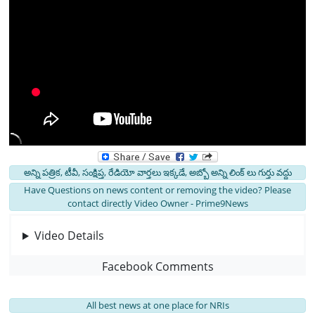
అన్ని పత్రిక, టీవీ, సంక్షిప్త, రేడియో వార్తలు ఇక్కడే, అబ్బో అన్ని లింక్ లు గుర్తు వద్దు
Have Questions on news content or removing the video? Please
contact directly Video Owner - Prime9News
Video Details
Facebook Comments
All best news at one place for NRIs