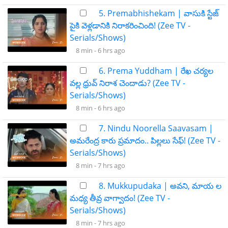
5. Premabhishekam | వాసుకి స్టేజ్
పైకి వెళ్లడానికి నిరాకరించింది! (Zee TV -
Serials/Shows)
8 min -
6 hrs ago
6. Prema Yuddham | రేఖ చర్యల
వల్ల ధ్రువ్ నిరాశ చెందాడు? (Zee TV -
Serials/Shows)
8 min -
6 hrs ago
7. Nindu Noorella Saavasam |
అమరేంద్ర కారు ప్రమాదం.. పిల్లలు సేఫ్! (Zee TV -
Serials/Shows)
8 min -
7 hrs ago
8. Mukkupudaka | అవని, మాయ ల
మధ్య తీవ్ర వాగ్వాదం! (Zee TV -
Serials/Shows)
8 min -
7 hrs ago