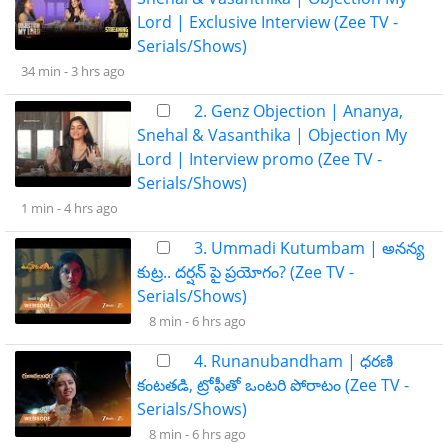
Lord | Exclusive Interview (Zee TV -
Serials/Shows)
34 min -
3 hrs ago
2. Genz Objection | Ananya,
Snehal & Vasanthika | Objection My
Lord | Interview promo (Zee TV -
Serials/Shows)
1 min -
4 hrs ago
3. Ummadi Kutumbam | అనన్య
కుట్ర.. దర్షన్ పై ప్రయోగం? (Zee TV -
Serials/Shows)
8 min -
6 hrs ago
4. Runanubandham | ధరణి
కంటతడి, ట్రోఫీతో ఒంటరి పోరాటం (Zee TV -
Serials/Shows)
8 min -
6 hrs ago