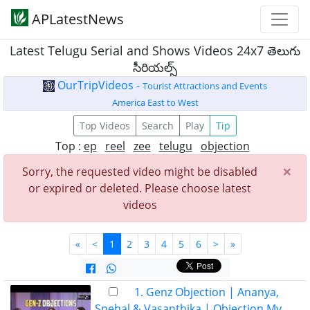
APLatestNews
Latest Telugu Serial and Shows Videos 24x7 తెలుగు
సీరియల్స్
OurTripVideos -
Tourist Attractions and Events
America East to West
Top Videos
Search
Play
Tip
Top :
ep
reel
zee
telugu
objection
×
Sorry, the requested video might be disabled
or expired or deleted. Please choose latest
videos
«
<
1
2
3
4
5
6
>
»
1. Genz Objection | Ananya,
Snehal & Vasanthika | Objection My