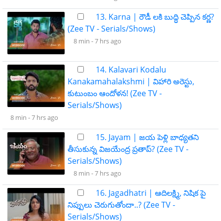
13. Karna | రౌడీ లకి బుద్ధి చెప్పిన కర్ణ?
(Zee TV - Serials/Shows)
8 min -
7 hrs ago
14. Kalavari Kodalu
Kanakamahalakshmi | విహారి అరెస్టు,
కుటుంబం ఆందోళన! (Zee TV -
Serials/Shows)
8 min -
7 hrs ago
15. Jayam | జయ పెళ్లి బాధ్యతని
తీసుకున్న విజయేంద్ర ప్రతాప్? (Zee TV -
Serials/Shows)
8 min -
7 hrs ago
16. Jagadhatri | ఆదిలక్ష్మి, నిషిక పై
నిప్పులు చెరుగుతోందా..? (Zee TV -
Serials/Shows)