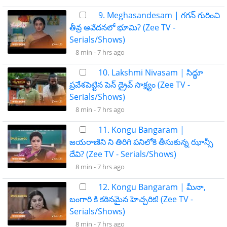
9. Meghasandesam | గగన్ గురించి
తీవ్ర ఆవేదనలో భూమి? (Zee TV -
Serials/Shows)
8 min -
7 hrs ago
10. Lakshmi Nivasam | సిద్ధూ
ప్రవేశపెట్టిన పెన్ డ్రైవ్ సాక్ష్యం (Zee TV -
Serials/Shows)
8 min -
7 hrs ago
11. Kongu Bangaram |
జయరాణిని ని తిరిగి పనిలోకి తీసుకున్న ఝాన్సీ
దేవి? (Zee TV - Serials/Shows)
8 min -
7 hrs ago
12. Kongu Bangaram | మీనా,
బంగారి కి కఠినమైన హెచ్చరిక! (Zee TV -
Serials/Shows)
8 min -
7 hrs ago