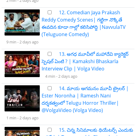
2 min -
2 days ago
12. Comedian Jaya Prakash
Reddy Comedy Scenes| గట్టిగా నొక్కితే
ఈవదిన కూడా గాల్లో కలిసిపోద్ది |NavvulaTV
(Teluguone Comedy)
9 min -
2 days ago
13. అగధ మూవీలో మహాదేవి క్యారెక్టర్
స్పెషల్ ఏంటి ? | Kamakshi Bhaskarla
Interview Clip | Volga Video
4 min -
2 days ago
14. మాయ ఆగమనం మూవీ ట్రైలర్ |
Ester Noronha | Ramesh Nani
దర్శకత్వంలో Telugu Horror Thriller|
@VolgaVideo (Volga Video)
1 min -
2 days ago
15. చిన్న సినిమాలకు థియేటర్స్ ఎందుకు