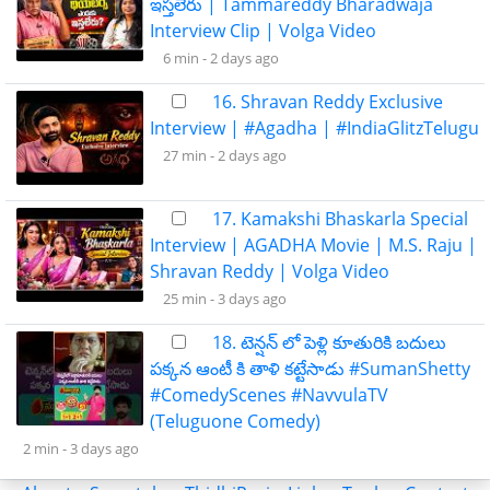
ఇస్తలేరు | Tammareddy Bharadwaja
Interview Clip | Volga Video
6 min -
2 days ago
16. Shravan Reddy Exclusive
Interview | #Agadha | #IndiaGlitzTelugu
27 min -
2 days ago
17. Kamakshi Bhaskarla Special
Interview | AGADHA Movie | M.S. Raju |
Shravan Reddy | Volga Video
25 min -
3 days ago
18. టెన్షన్ లో పెళ్లి కూతురికి బదులు
పక్కన ఆంటీ కి తాళి కట్టేసాడు #SumanShetty
#ComedyScenes #NavvulaTV
(Teluguone Comedy)
2 min -
3 days ago