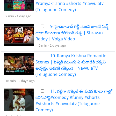
#ramyakrishna #shorts #navvulatv
(Teluguone Comedy)
2 min -
1 day ago
9. హైదరాబాద్ గల్లీ నుంచి బాంబే ఫిల్మ్
దాకా తెలంగాణ పోరగాడి రచ్చ | Shravan
Reddy | Volga Video
5 min -
2 days ago
10. Ramya Krishna Romantic
Scenes | పెళ్ళికి ముందు ఏ మగాడికి దక్కని
అదృష్టం ఇతనికి దక్కింది | NavvulaTV
(Teluguone Comedy)
16 min -
2 days ago
11. గట్టిగా నొక్కితే ఈ వదిన కూడా గాల్లో
కలిసిపోద్ది#comedy #funny #shorts
#ytshorts #navvulatv (Teluguone
Comedy)