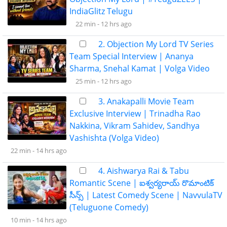
IndiaGlitz Telugu
22 min -
12 hrs ago
2. Objection My Lord TV Series
Team Special Interview | Ananya
Sharma, Snehal Kamat | Volga Video
25 min -
12 hrs ago
3. Anakapalli Movie Team
Exclusive Interview | Trinadha Rao
Nakkina, Vikram Sahidev, Sandhya
Vashishta (Volga Video)
22 min -
14 hrs ago
4. Aishwarya Rai & Tabu
Romantic Scene | ఐశ్వర్యరాయ్ రొమాంటిక్
సీన్స్ | Latest Comedy Scene | NavvulaTV
(Teluguone Comedy)
10 min -
14 hrs ago