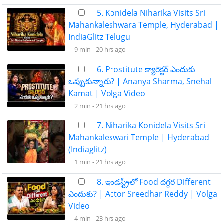
5. Konidela Niharika Visits Sri
Mahankaleshwara Temple, Hyderabad |
IndiaGlitz Telugu
9 min -
20 hrs ago
6. Prostitute క్యారెక్టర్ ఎందుకు
ఒప్పుకున్నారు? | Ananya Sharma, Snehal
Kamat | Volga Video
2 min -
21 hrs ago
7. Niharika Konidela Visits Sri
Mahankaleswari Temple | Hyderabad
(Indiaglitz)
1 min -
21 hrs ago
8. ఇండస్ట్రీలో Food దగ్గర Different
ఎందుకు? | Actor Sreedhar Reddy | Volga
Video
4 min -
23 hrs ago