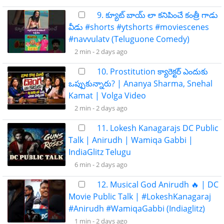
9. క్యూట్ బాయ్ లా కనిపించే కంత్రీ గాడు
వీడు #shorts #ytshorts #moviescenes
#navvulatv (Teluguone Comedy)
2 min -
2 days ago
10. Prostitution క్యారెక్టర్ ఎందుకు
ఒప్పుకున్నారు? | Ananya Sharma, Snehal
Kamat | Volga Video
2 min -
2 days ago
11. Lokesh Kanagarajs DC Public
Talk | Anirudh | Wamiqa Gabbi |
IndiaGlitz Telugu
6 min -
2 days ago
12. Musical God Anirudh 🔥 | DC
Movie Public Talk | #LokeshKanagaraj
#Anirudh #WamiqaGabbi (Indiaglitz)
1 min -
2 days ago