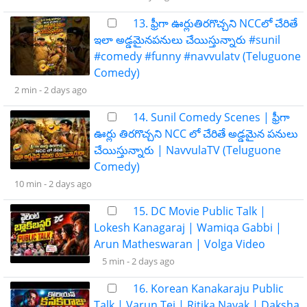
13. ఫ్రీగా ఊర్లుతిరగొచ్చని NCCలో చేరితే
ఇలా అడ్డమైనపనులు చేయిస్తున్నారు #sunil
#comedy #funny #navvulatv (Teluguone
Comedy)
2 min -
2 days ago
14. Sunil Comedy Scenes | ఫ్రీగా
ఊర్లు తిరగొచ్చని NCC లో చేరితే అడ్డమైన పనులు
చేయిస్తున్నారు | NavvulaTV (Teluguone
Comedy)
10 min -
2 days ago
15. DC Movie Public Talk |
Lokesh Kanagaraj | Wamiqa Gabbi |
Arun Matheswaran | Volga Video
5 min -
2 days ago
16. Korean Kanakaraju Public
Talk | Varun Tej | Ritika Nayak | Daksha