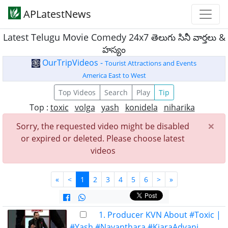
APLatestNews
Latest Telugu Movie Comedy 24x7 తెలుగు సినీ వార్తలు &
హస్యం
OurTripVideos -
Tourist Attractions and Events
America East to West
Top Videos
Search
Play
Tip
Top :
toxic
volga
yash
konidela
niharika
×
Sorry, the requested video might be disabled
or expired or deleted. Please choose latest
videos
«
<
1
2
3
4
5
6
>
»
1. Producer KVN About #Toxic |
#Yash #Nayanthara #KiaraAdvani