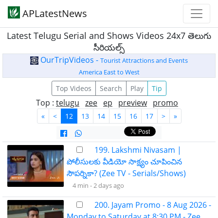
APLatestNews
Latest Telugu Serial and Shows Videos 24x7 తెలుగు
సీరియల్స్
OurTripVideos -
Tourist Attractions and Events
America East to West
Top Videos
Search
Play
Tip
Top :
telugu
zee
ep
preview
promo
«
<
12
13
14
15
16
17
>
»
199. Lakshmi Nivasam |
పోలీసులకు వీడియో సాక్ష్యం చూపించిన
సౌపర్నికా? (Zee TV - Serials/Shows)
4 min -
2 days ago
200. Jayam Promo - 8 Aug 2026 -
Monday to Saturday at 8:30 PM - Zee