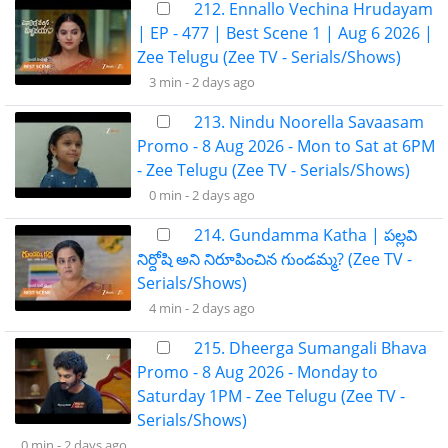
212. Ennallo Vechina Hrudayam
| EP - 477 | Best Scene 1 | Aug 6 2026 |
Zee Telugu (Zee TV - Serials/Shows)
3 min -
2 days ago
213. Nindu Noorella Savaasam
Promo - 8 Aug 2026 - Mon to Sat at 6PM
- Zee Telugu (Zee TV - Serials/Shows)
0 min -
2 days ago
214. Gundamma Katha | పల్లవి
నిర్దోషి అని నిరూపించిన గుండమ్మ? (Zee TV -
Serials/Shows)
4 min -
2 days ago
215. Dheerga Sumangali Bhava
Promo - 8 Aug 2026 - Monday to
Saturday 1PM - Zee Telugu (Zee TV -
Serials/Shows)
0 min -
2 days ago