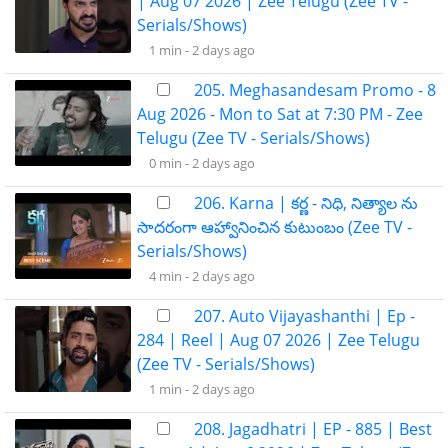
| Aug 07 2026 | Zee Telugu (Zee TV -
Serials/Shows)
1 min -
2 days ago
205. Meghasandesam Promo - 8
Aug 2026 - Mon to Sat at 7:30 PM - Zee
Telugu (Zee TV - Serials/Shows)
0 min -
2 days ago
206. Karna | కర్ణ - నిధి, నిత్యాల ను
సాదరంగా ఆహ్వానించిన కుటుంబం (Zee TV -
Serials/Shows)
4 min -
2 days ago
207. Auto Vijayashanthi | Ep -
284 | Reel | Aug 07 2026 | Zee Telugu
(Zee TV - Serials/Shows)
1 min -
2 days ago
208. Jagadhatri | EP - 885 | Best