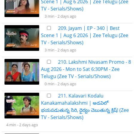
Scene 1 | Aug 6 2026 | Zee Telugu (Zee
TV - Serials/Shows)
3 min -
2 days ago
209. Jayam | EP - 340 | Best
Scene 1 | Aug 6 2026 | Zee Telugu (Zee
TV - Serials/Shows)
3 min -
2 days ago
210. Lakshmi Nivasam Promo - 8
Aug 2026 - Mon to Sat 6:30PM - Zee
Telugu (Zee TV - Serials/Shows)
0 min -
2 days ago
211. Kalavari Kodalu
Kanakamahalakshmi | అడవిలో
భయపడుతున్న సిరి, ధైర్యం చెబుతున్న క్రిష్! (Zee
TV - Serials/Shows)
4 min -
2 days ago