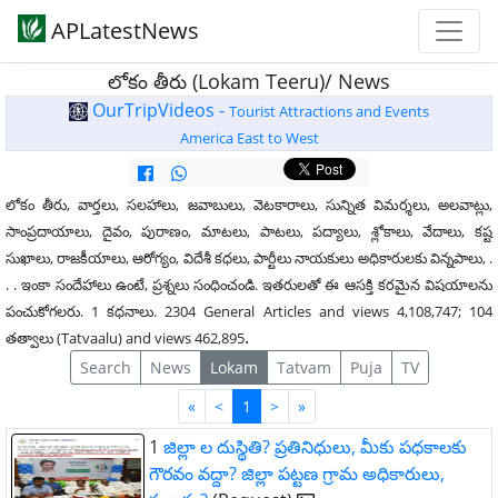
APLatestNews
లోకం తీరు (Lokam Teeru)/ News
OurTripVideos -
Tourist Attractions and Events
America East to West
లోకం తీరు, వార్తలు, సలహాలు, జవాబులు, వెటకారాలు, సున్నిత విమర్శలు, అలవాట్లు,
సాంప్రదాయాలు, దైవం, పురాణం, మాటలు, పాటలు, పద్యాలు, శ్లోకాలు, వేదాలు, కష్ట
సుఖాలు, రాజకీయాలు, ఆరోగ్యం, విదేశీ కధలు, పార్టీలు నాయకులు అధికారులకు విన్నపాలు, .
. . ఇంకా సందేహాలు ఉంటే, ప్రశ్నలు సంధించండి. ఇతరులతో ఈ ఆసక్తి కరమైన విషయాలను
పంచుకోగలరు. 1 కధనాలు. 2304 General Articles and views 4,108,747; 104
.
తత్వాలు (Tatvaalu) and views 462,895
Search
News
Lokam
Tatvam
Puja
TV
First
Last
«
<
1
>
»
1
జిల్లా ల దుస్థితి? ప్రతినిధులు, మీకు పధకాలకు
గౌరవం వద్దా? జిల్లా పట్టణ గ్రామ అధికారులు,