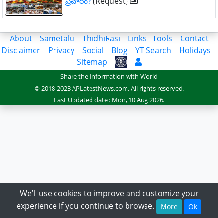
ప్రచారం?
(Request)
About
Sametalu
ThidhiRasi
Links
Tools
Contact
Disclaimer
Privacy
Social
Blog
YT Search
Holidays
Sitemap
Share the Information with World
© 2018-2023 APLatestNews.com, All rights reserved.
Last Updated date : Mon, 10 Aug 2026.
We’ll use cookies to improve and customize your
experience if you continue to browse.
More
Ok