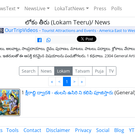
wsText
NewsLive
LokaTatNews
Press
Polls
లోకం తీరు (Lokam Teeru)/ News
OurTripVideos -
Tourist Attractions and Events - America East to Wes
లు, అలవాట్లు, సాంప్రదాయాలు, దైవం, పురాణం, మాటలు, పాటలు, పద్యాలు, శ్లోకాలు, వేదాలు,
ధించండి. ఇతరులతో ఈ ఆసక్తి కరమైన విషయాలను పంచుకోగలరు. 1 కధనాలు. 2304 General Ar
Search
News
Lokam
Tatvam
Puja
TV
First
Last
«
<
1
>
»
1
క్షీరాబ్ధి ద్వాదశి - తులసి ఉసిరి ని కలిపి పూజిస్తారు
(General
ks
Tools
Contact
Disclaimer
Privacy
Social
Blog
YT