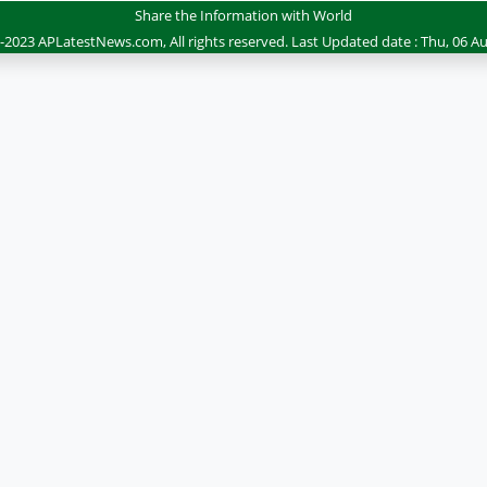
Share the Information with World
-2023 APLatestNews.com, All rights reserved.
Last Updated date : Thu, 06 Au