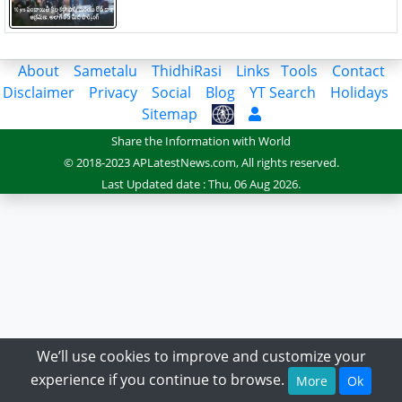
About
Sametalu
ThidhiRasi
Links
Tools
Contact
Disclaimer
Privacy
Social
Blog
YT Search
Holidays
Sitemap
Share the Information with World
© 2018-2023 APLatestNews.com, All rights reserved.
Last Updated date : Thu, 06 Aug 2026.
We’ll use cookies to improve and customize your
experience if you continue to browse.
More
Ok