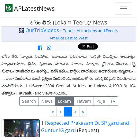
APLatestNews
లోకం తీరు (Lokam Teeru)/ News
OurTripVideos -
Tourist Attractions and Events
America East to West
లోకం తీరు, వార్తలు, సలహాలు, జవాబులు, వెటకారాలు, సున్నిత విమర్శలు, అలవాట్లు,
సాంప్రదాయాలు, దైవం, పురాణం, మాటలు, పాటలు, పద్యాలు, శ్లోకాలు, వేదాలు, కష్ట
సుఖాలు, రాజకీయాలు, ఆరోగ్యం, విదేశీ కధలు, పార్టీలు నాయకులు అధికారులకు విన్నపాలు, .
. . ఇంకా సందేహాలు ఉంటే, ప్రశ్నలు సంధించండి. ఇతరులతో ఈ ఆసక్తి కరమైన విషయాలను
పంచుకోగలరు. 1 కధనాలు. 2304 General Articles and views 4,100,019; 104
.
తత్వాలు (Tatvaalu) and views 462,093
Search
News
Lokam
Tatvam
Puja
TV
First
Last
«
<
1
>
»
1
Respected Prakasam Dt SP garu and
Guntur IG garu
(Request)