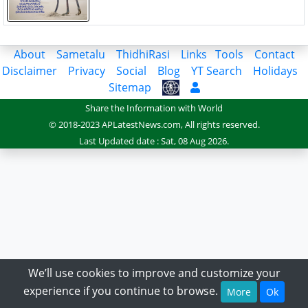
About
Sametalu
ThidhiRasi
Links
Tools
Contact
Disclaimer
Privacy
Social
Blog
YT Search
Holidays
Sitemap
Share the Information with World
© 2018-2023 APLatestNews.com, All rights reserved.
Last Updated date : Sat, 08 Aug 2026.
We’ll use cookies to improve and customize your
experience if you continue to browse.
More
Ok