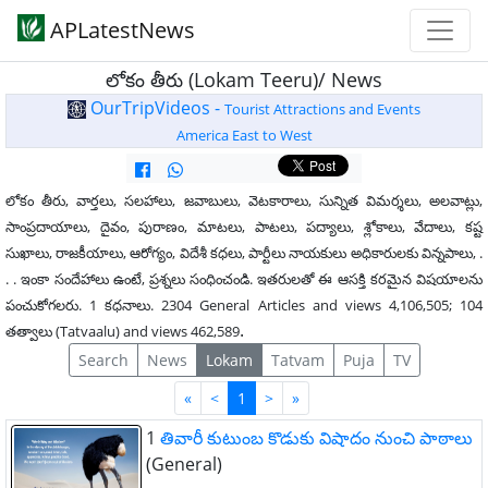
APLatestNews
లోకం తీరు (Lokam Teeru)/ News
OurTripVideos -
Tourist Attractions and Events
America East to West
లోకం తీరు, వార్తలు, సలహాలు, జవాబులు, వెటకారాలు, సున్నిత విమర్శలు, అలవాట్లు,
సాంప్రదాయాలు, దైవం, పురాణం, మాటలు, పాటలు, పద్యాలు, శ్లోకాలు, వేదాలు, కష్ట
సుఖాలు, రాజకీయాలు, ఆరోగ్యం, విదేశీ కధలు, పార్టీలు నాయకులు అధికారులకు విన్నపాలు, .
. . ఇంకా సందేహాలు ఉంటే, ప్రశ్నలు సంధించండి. ఇతరులతో ఈ ఆసక్తి కరమైన విషయాలను
పంచుకోగలరు. 1 కధనాలు. 2304 General Articles and views 4,106,505; 104
.
తత్వాలు (Tatvaalu) and views 462,589
Search
News
Lokam
Tatvam
Puja
TV
First
Last
«
<
1
>
»
1
తివారీ కుటుంబ కొడుకు విషాదం నుంచి పాఠాలు
(General)