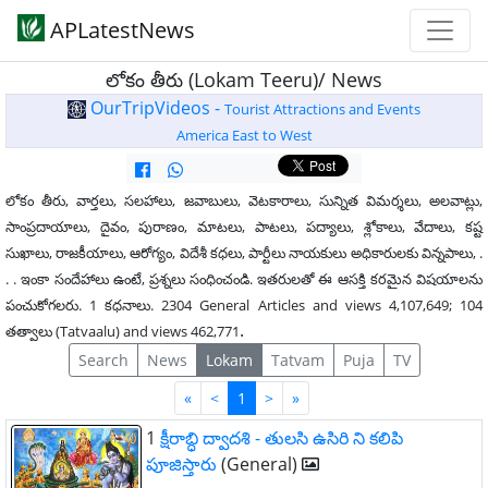
APLatestNews
లోకం తీరు (Lokam Teeru)/ News
OurTripVideos -
Tourist Attractions and Events
America East to West
లోకం తీరు, వార్తలు, సలహాలు, జవాబులు, వెటకారాలు, సున్నిత విమర్శలు, అలవాట్లు,
సాంప్రదాయాలు, దైవం, పురాణం, మాటలు, పాటలు, పద్యాలు, శ్లోకాలు, వేదాలు, కష్ట
సుఖాలు, రాజకీయాలు, ఆరోగ్యం, విదేశీ కధలు, పార్టీలు నాయకులు అధికారులకు విన్నపాలు, .
. . ఇంకా సందేహాలు ఉంటే, ప్రశ్నలు సంధించండి. ఇతరులతో ఈ ఆసక్తి కరమైన విషయాలను
పంచుకోగలరు. 1 కధనాలు. 2304 General Articles and views 4,107,649; 104
.
తత్వాలు (Tatvaalu) and views 462,771
Search
News
Lokam
Tatvam
Puja
TV
First
Last
«
<
1
>
»
1
క్షీరాబ్ధి ద్వాదశి - తులసి ఉసిరి ని కలిపి
పూజిస్తారు
(General)