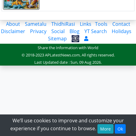
About
Sametalu
ThidhiRasi
Links
Tools
Contact
Disclaimer
Privacy
Social
Blog
YT Search
Holidays
Sitemap
Share the Information with World
© 2018-2023 APLatestNews.com, All rights reserved.
Last Updated date : Sun, 09 Aug 2026.
We’ll use cookies to improve and customize your
experience if you continue to browse.
More
Ok