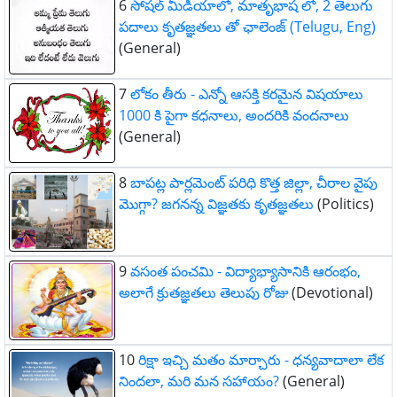
6
సోషల్ మీడియాలో, మాతృభాష లో, 2 తెలుగు
పదాలు కృతజ్ఞతలు తో ఛాలెంజ్ (Telugu, Eng)
(General)
7
లోకం తీరు - ఎన్నో ఆసక్తి కరమైన విషయాలు
1000 కి పైగా కధనాలు, అందరికి వందనాలు
(General)
8
బాపట్ల పార్లమెంట్ పరిధి కొత్త జిల్లా, చీరాల వైపు
మొగ్గా? జగనన్న విజ్ఞతకు కృతజ్ఞతలు
(Politics)
9
వసంత పంచమి - విద్యాభ్యాసానికి ఆరంభం,
అలాగే క్రుతజ్ఞతలు తెలుపు రోజు
(Devotional)
10
రిక్షా ఇచ్చి మతం మార్చారు - ధన్యవాదాలా లేక
నిందలా, మరి మన సహాయం?
(General)