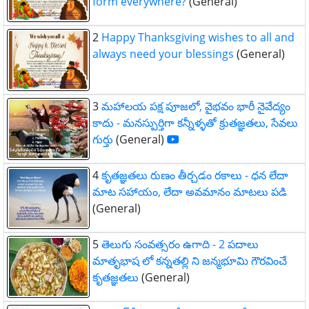
form everywhere?
(General)
2
Happy Thanksgiving wishes to all and
always need your blessings
(General)
3
మహాలయ పక్ష పూజలో, వైభవం భారీ నైవేద్యం
కాదు - మనస్పుర్తిగా కన్నీళ్ళతో క్రుతజ్ఞతలు, సేవలు
గుర్తు
(General)
4
కృతజ్ఞతలు రుణం తీర్చడం రకాలు - ధన లేదా
మాట సహాయం, లేదా అవమానం మాటలు పడి
(General)
5
తెలుగు సంవత్సరం ఉగాది - 2 పదాలు
మాతృభాష లో కన్నతల్లి ని జన్మభూమి గౌరవించే
కృతజ్ఞతలు
(General)