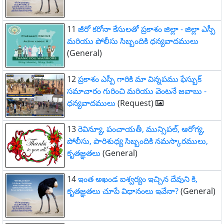
11
జీరో కరోనా కేసులతో ప్రకాశం జిల్లా - జిల్లా ఎస్పీ
మరియు పోలీసు సిబ్బందికి ధన్యవాదములు
(General)
12
ప్రకాశం ఎస్పీ గారికి మా విన్నపము ఫేస్బుక్
సమాచారం గురించి మరియు వెంటనే జవాబు -
ధన్యవాదములు
(Request)
13
రెవిన్యూ, పంచాయతీ, మున్సిపల్, ఆరోగ్య,
పోలీసు, పారిశుధ్య సిబ్బందికి నమస్కారములు,
కృతజ్ఞతలు
(General)
14
ఇంత అఖండ ఐశ్వర్యం ఇచ్చిన దేవుని కి,
కృతజ్ఞతలు చూపే విధానంలు ఇవేనా?
(General)