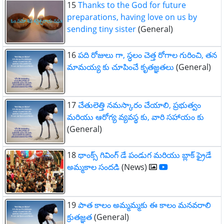
15
Thanks to the God for future
preparations, having love on us by
sending tiny sister
(General)
16
పది రోజులు గా, స్ధలం చెత్త రోగాల గురించి, తన
మామయ్య కు చూపించే కృతజ్ఞతలు
(General)
17
చేతులెత్తి నమస్కారం చేయాలి, ప్రభుత్వం
మరియు ఆరోగ్య వ్యవస్థ కు, వారి సహాయం కు
(General)
18
థాంక్స్ గివింగ్ డే పండుగ మరియు బ్లాక్ ఫ్రైడే
అమ్మకాల సందడి
(News)
19
పాత కాలం అమ్మమ్మకు ఈ కాలం మనవరాలి
క్రుతజ్ఞత
(General)