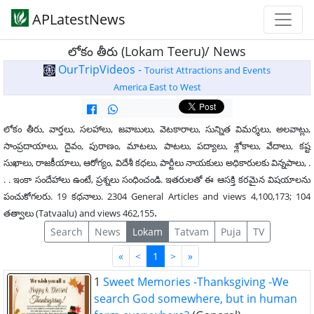
APLatestNews
లోకం తీరు (Lokam Teeru)/ News
OurTripVideos -
Tourist Attractions and Events
America East to West
లోకం తీరు, వార్తలు, సలహాలు, జవాబులు, వెటకారాలు, సున్నిత విమర్శలు, అలవాట్లు,
సాంప్రదాయాలు, దైవం, పురాణం, మాటలు, పాటలు, పద్యాలు, శ్లోకాలు, వేదాలు, కష్ట
సుఖాలు, రాజకీయాలు, ఆరోగ్యం, విదేశీ కధలు, పార్టీలు నాయకులు అధికారులకు విన్నపాలు, .
. . ఇంకా సందేహాలు ఉంటే, ప్రశ్నలు సంధించండి. ఇతరులతో ఈ ఆసక్తి కరమైన విషయాలను
పంచుకోగలరు. 19 కధనాలు. 2304 General Articles and views 4,100,173; 104
.
తత్వాలు (Tatvaalu) and views 462,155
Search
News
Lokam
Tatvam
Puja
TV
First
Last
«
<
1
>
»
1
Sweet Memories -Thanksgiving -We
search God somewhere, but in human