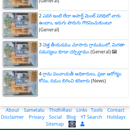
(General)
2
ఎవరి ఇంటి లేదా అపార్ట్ మెంట్ పరిధిలో వారు
ఉందాం, ఇరుగు పొరుగు గౌరవించుకుంటూ
(General)
3
చెత్త తీయడము చూసారు గ్రామములో, మిగతా
సమస్యలు కూడా చర్చిద్దాము
(General)
4
గ్రామ పంచాయతీ అధికారులు, ప్రజా ఆరోగ్యం
కోసం, నడుం బిగించి కదిలారు
(News)
About
Sametalu
ThidhiRasi
Links
Tools
Contact
Disclaimer
Privacy
Social
Blog
YT Search
Holidays
Sitemap