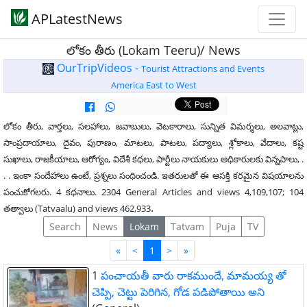
APLatestNews
లోకం తీరు (Lokam Teeru)/ News
OurTripVideos -
Tourist Attractions and Events
America East to West
లోకం తీరు, వార్తలు, సలహాలు, జవాబులు, వెటకారాలు, సున్నిత విమర్శలు, అలవాట్లు,
సాంప్రదాయాలు, దైవం, పురాణం, మాటలు, పాటలు, పద్యాలు, శ్లోకాలు, వేదాలు, కష్ట
సుఖాలు, రాజకీయాలు, ఆరోగ్యం, విదేశీ కధలు, పార్టీలు నాయకులు అధికారులకు విన్నపాలు, .
. . ఇంకా సందేహాలు ఉంటే, ప్రశ్నలు సంధించండి. ఇతరులతో ఈ ఆసక్తి కరమైన విషయాలను
పంచుకోగలరు. 4 కధనాలు. 2304 General Articles and views 4,109,107; 104
.
తత్వాలు (Tatvaalu) and views 462,933
Search
News
Lokam
Tatvam
Puja
TV
First
Last
«
<
1
>
»
1
పంచాయతీ వారు రాకముందే, మామయ్య తో
చెప్పి, చెట్టు పెరిగిన, గోడ పడిపోతాయి అని