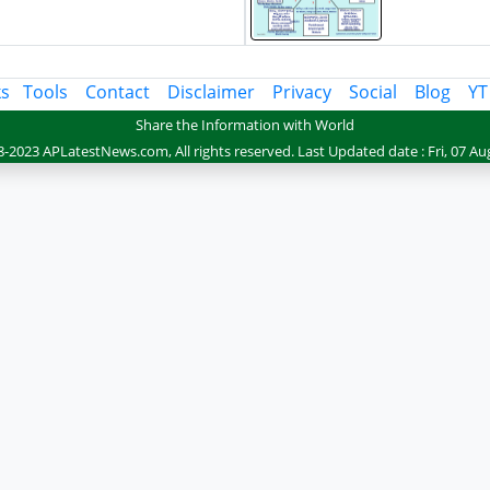
ks
Tools
Contact
Disclaimer
Privacy
Social
Blog
YT
Share the Information with World
-2023 APLatestNews.com, All rights reserved.
Last Updated date : Fri, 07 Au