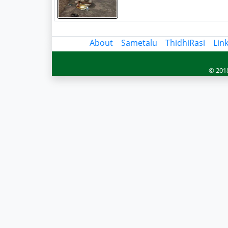
About
Sametalu
ThidhiRasi
Lin
© 2018