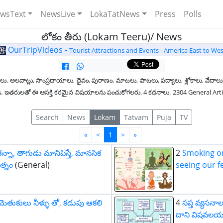
wsText
NewsLive
LokaTatNews
Press
Polls
లోకం తీరు (Lokam Teeru)/ News
OurTripVideos -
Tourist Attractions and Events - America East to Wes
లు, అలవాట్లు, సాంప్రదాయాలు, దైవం, పురాణం, మాటలు, పాటలు, పద్యాలు, శ్లోకాలు, వేదాలు,
ధించండి. ఇతరులతో ఈ ఆసక్తి కరమైన విషయాలను పంచుకోగలరు. 4 కధనాలు. 2304 General Ar
Search
News
Lokam
Tatvam
Puja
TV
First
Last
«
<
1
>
»
ా, తాగుడు మానిపిస్తే, మానసిక
2
Smoking or 
త్నం
(General)
seeing our f
ు మెతుకులు నీళ్ళు తో, కడుపు ఆకలి
4
సప్త వ్యసనాల
దాని విషవలయ 