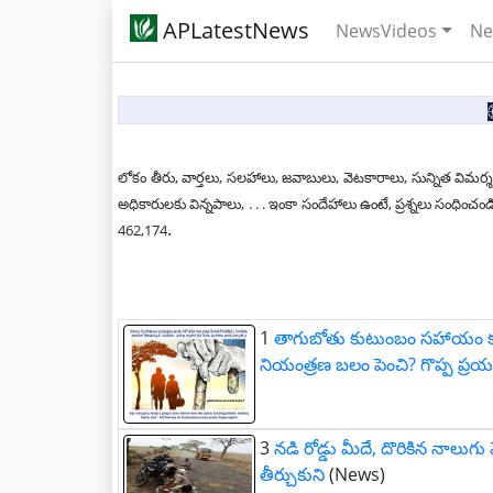
APLatestNews
NewsVideos
Ne
లోకం తీరు, వార్తలు, సలహాలు, జవాబులు, వెటకారాలు, సున్నిత విమర్శ
అధికారులకు విన్నపాలు, . . . ఇంకా సందేహాలు ఉంటే, ప్రశ్నలు సం
.
462,174
1
తాగుబోతు కుటుంబం సహాయం కన్న
నియంత్రణ బలం పెంచి? గొప్ప ప్రయ
3
నడి రోడ్డు మీదే, దొరికిన నాలుగ
తీర్చుకుని
(News)