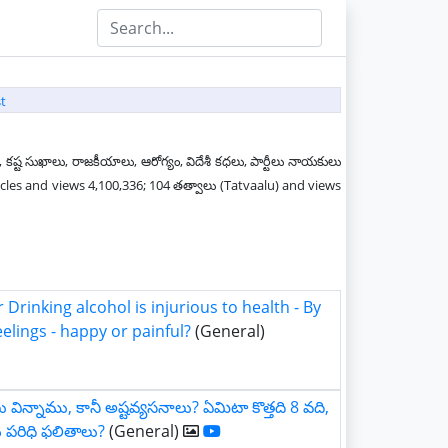
t
 కష్ట సుఖాలు, రాజకీయాలు, ఆరోగ్యం, విదేశీ కధలు, పార్టీలు నాయకులు
ticles and views 4,100,336; 104 తత్వాలు (Tatvaalu) and views
Drinking alcohol is injurious to health - By
eelings - happy or painful?
(General)
ు విన్నాము, కానీ అష్టవ్యసనాలు? ఏమిటా కొత్తది 8 వది,
పరిధి ఫలితాలు?
(General)