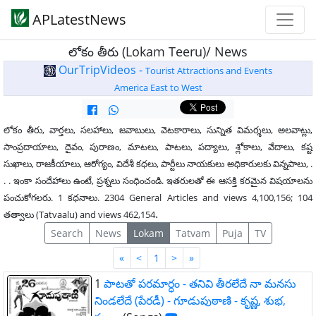
APLatestNews
లోకం తీరు (Lokam Teeru)/ News
OurTripVideos -
Tourist Attractions and Events
America East to West
లోకం తీరు, వార్తలు, సలహాలు, జవాబులు, వెటకారాలు, సున్నిత విమర్శలు, అలవాట్లు,
సాంప్రదాయాలు, దైవం, పురాణం, మాటలు, పాటలు, పద్యాలు, శ్లోకాలు, వేదాలు, కష్ట
సుఖాలు, రాజకీయాలు, ఆరోగ్యం, విదేశీ కధలు, పార్టీలు నాయకులు అధికారులకు విన్నపాలు, .
. . ఇంకా సందేహాలు ఉంటే, ప్రశ్నలు సంధించండి. ఇతరులతో ఈ ఆసక్తి కరమైన విషయాలను
పంచుకోగలరు. 1 కధనాలు. 2304 General Articles and views 4,100,156; 104
.
తత్వాలు (Tatvaalu) and views 462,154
Search
News
Lokam
Tatvam
Puja
TV
First
Last
«
<
1
>
»
1
పాటతో పరమార్ధం - తనివి తీరలేదే నా మనసు
నిండలేదే (పేరడీ) - గూడుపుఠాణి - కృష్ణ, శుభ,