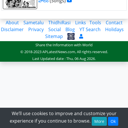
హలం
(Songs)
About
Sametalu
ThidhiRasi
Links
Tools
Contact
Disclaimer
Privacy
Social
Blog
YT Search
Holidays
Sitemap
Share the Information with World
© 2018-2023 APLatestNews.com, All rights reserved.
Last Updated date : Thu, 06 Aug 2026.
We’ll use cookies to improve and customize your
experience if you continue to browse.
More
Ok