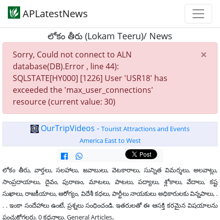
APLatestNews
లోకం తీరు (Lokam Teeru)/ News
×
Sorry, Could not connect to ALN
database(DB).Error , line 44):
SQLSTATE[HY000] [1226] User 'USR18' has
exceeded the 'max_user_connections'
resource (current value: 30)
OurTripVideos -
Tourist Attractions and Events
America East to West
లోకం తీరు, వార్తలు, సలహాలు, జవాబులు, వెటకారాలు, సున్నిత విమర్శలు, అలవాట్లు,
సాంప్రదాయాలు, దైవం, పురాణం, మాటలు, పాటలు, పద్యాలు, శ్లోకాలు, వేదాలు, కష్ట
సుఖాలు, రాజకీయాలు, ఆరోగ్యం, విదేశీ కధలు, పార్టీలు నాయకులు అధికారులకు విన్నపాలు, .
. . ఇంకా సందేహాలు ఉంటే, ప్రశ్నలు సంధించండి. ఇతరులతో ఈ ఆసక్తి కరమైన విషయాలను
.
పంచుకోగలరు. 0 కధనాలు. General Articles