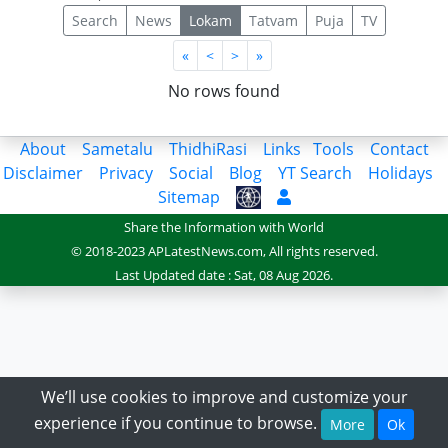
Search
News
Lokam
Tatvam
Puja
TV
First
Last
«
<
>
»
No rows found
About
Sametalu
ThidhiRasi
Links
Tools
Contact
Disclaimer
Privacy
Social
Blog
YT Search
Holidays
Sitemap
Share the Information with World
© 2018-2023 APLatestNews.com, All rights reserved.
Last Updated date : Sat, 08 Aug 2026.
We’ll use cookies to improve and customize your
experience if you continue to browse.
More
Ok