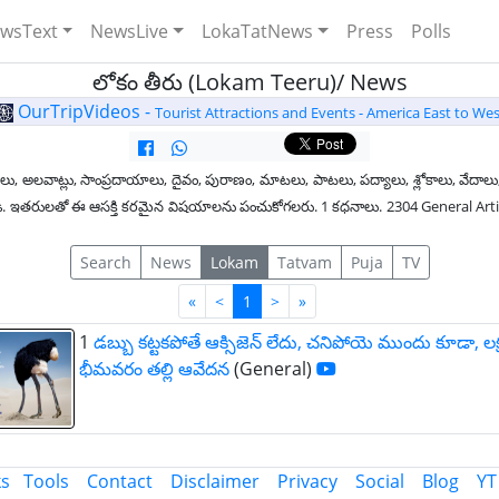
wsText
NewsLive
LokaTatNews
Press
Polls
లోకం తీరు (Lokam Teeru)/ News
OurTripVideos -
Tourist Attractions and Events - America East to Wes
లు, అలవాట్లు, సాంప్రదాయాలు, దైవం, పురాణం, మాటలు, పాటలు, పద్యాలు, శ్లోకాలు, వేదాలు,
ధించండి. ఇతరులతో ఈ ఆసక్తి కరమైన విషయాలను పంచుకోగలరు. 1 కధనాలు. 2304 General Ar
Search
News
Lokam
Tatvam
Puja
TV
First
Last
«
<
1
>
»
1
డబ్బు కట్టకపోతే ఆక్సిజెన్ లేదు, చనిపోయె ముందు కూడా, లక్
భీమవరం తల్లి ఆవేదన
(General)
ks
Tools
Contact
Disclaimer
Privacy
Social
Blog
YT