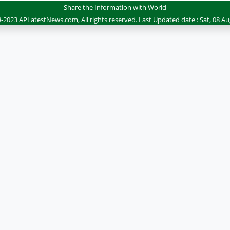
Share the Information with World
-2023 APLatestNews.com, All rights reserved.
Last Updated date : Sat, 08 Au