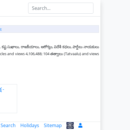
t
 కష్ట సుఖాలు, రాజకీయాలు, ఆరోగ్యం, విదేశీ కధలు, పార్టీలు నాయకులు
ticles and views 4,106,488; 104 తత్వాలు (Tatvaalu) and views
ష -
 Search
Holidays
Sitemap