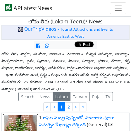
APLatestNews
లోకం తీరు (Lokam Teeru)/ News
OurTripVideos -
Tourist Attractions and Events
America East to West
లోకం తీరు, వార్తలు, సలహాలు, జవాబులు, వెటకారాలు, సున్నిత విమర్శలు, అలవాట్లు,
సాంప్రదాయాలు, దైవం, పురాణం, మాటలు, పాటలు, పద్యాలు, శ్లోకాలు, వేదాలు, కష్ట
సుఖాలు, రాజకీయాలు, ఆరోగ్యం, విదేశీ కధలు, పార్టీలు నాయకులు అధికారులకు విన్నపాలు, .
. . ఇంకా సందేహాలు ఉంటే, ప్రశ్నలు సంధించండి. ఇతరులతో ఈ ఆసక్తి కరమైన విషయాలను
పంచుకోగలరు. 26 కధనాలు. 2304 General Articles and views 4,099,520; 104
.
తత్వాలు (Tatvaalu) and views 462,002
Search
News
Lokam
Tatvam
Puja
TV
First
Last
«
<
1
2
>
»
1
లఘు మంత్ర పుష్పంతో, పాదాలకు పూలు
సమర్పించే భాగ్యం దక్కింది
(General)