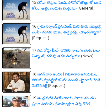
15
కరోనా లెక్కలు పెంచి, ఫోటోలో బొట్టు తో దండ
కోసం, ఆత్రం ఎందుకు మిత్రుమా
(General)
16
గ్రామ సర్పంచ్ ప్రెసిడెంట్, మన ఊరు ఎమ్మెల్యే
ఎంపీ - మనకు భుజం తట్టి ధైర్యం చెపుతున్నారా?
(Request)
17
నడి రోడ్డు మీదే, దొరికిన నాలుగు మెతుకులు
నీళ్ళు తో, కడుపు ఆకలి తీర్చుకుని
(News)
18
జగన్ గారి అందరికీ సమాచార ఆశయము,
పోలీసు వ్యవస్థలో కనీసం మండల స్థాయికి చేరితే
నెరవేరినట్టే
(Request)
19
ఆంధ్ర ప్రదేశ్ డీజీపీ గారికి - చీరాల మండల
ప్రజల మరియు ప్రవాసాంధ్రుల చిన్న కోరిక