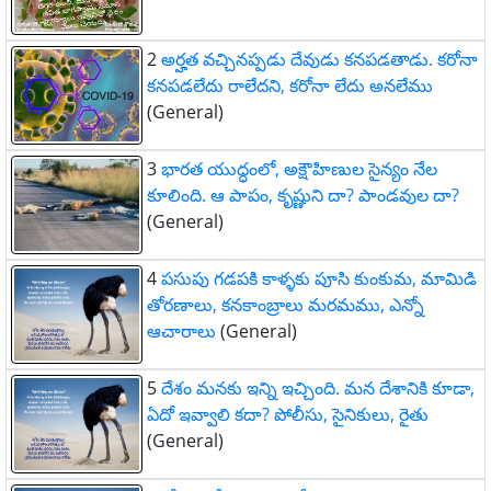
2
అర్హత వచ్చినప్పడు దేవుడు కనపడతాడు. కరోనా
కనపడలేదు రాలేదని, కరోనా లేదు అనలేము
(General)
3
భారత యుద్ధంలో, అక్షౌహిణుల సైన్యం నేల
కూలింది. ఆ పాపం, కృష్ణుని దా? పాండవుల దా?
(General)
4
పసుపు గడపకి కాళ్ళకు పూసి కుంకుమ, మామిడి
తోరణాలు, కనకాంబ్రాలు మరమము, ఎన్నో
ఆచారాలు
(General)
5
దేశం మనకు ఇన్ని ఇచ్చింది. మన దేశానికి కూడా,
ఏదో ఇవ్వాలి కదా? పోలీసు, సైనికులు, రైతు
(General)