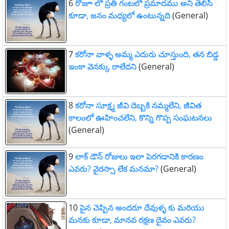
6
రోజూ లో ప్రతి గంటలో ప్రమాదము అని తెలిసి
కూడా, జనం మధ్యలో ఉంటున్నది
(General)
7
కరోనా వాళ్ళ అమ్మ ఎదురు చూస్తుంది, తన బిడ్డ
ఇంకా వెనక్కు రాలేదని
(General)
8
కరోనా సూక్ష్మ జీవి దెబ్బకి నమ్మలేని, జీవిత
కాలంలో ఊహించలేని, కొన్ని గొప్ప సంఘటనలు
(General)
9
లాక్ డౌన్ రోజులు ఇలా పెరగడానికి కారణం
ఎవరు? వైరస్సా లేక మనమా?
(General)
10
పైన చెప్పిన అందరూ దేవుళ్ళ కు మరియు
మనకు కూడా, మానవ రక్షణ దైవం ఎవరు?